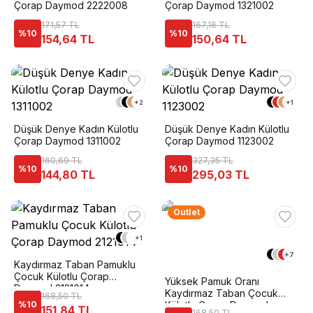
Çorap Daymod 2222008
Çorap Daymod 1321002
171,57 TL
167,16 TL
%
10
%
10
154,64 TL
150,64 TL
+
2
+
1
Düşük Denye Kadın Külotlu
Düşük Denye Kadın Külotlu
Çorap Daymod 1311002
Çorap Daymod 1123002
160,69 TL
327,35 TL
%
10
%
10
144,80 TL
295,03 TL
Outlet
+
1
+
7
Kaydırmaz Taban Pamuklu
Çocuk Külotlu Çorap
Yüksek Pamuk Oranı
Daymod 2121014
Kaydırmaz Taban Çocuk
168,50 TL
%
10
Külotlu Çorap Daymod
151,84 TL
168,50 TL