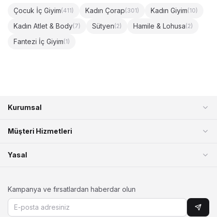
Çocuk İç Giyim
Kadın Çorap
Kadın Giyim
(
411
)
(
301
)
(
10
)
Kadın Atlet & Body
Sütyen
Hamile & Lohusa
(
7
)
(
2
)
(
2
)
Fantezi İç Giyim
(
1
)
Kurumsal
Müşteri Hizmetleri
Yasal
Kampanya ve fırsatlardan haberdar olun