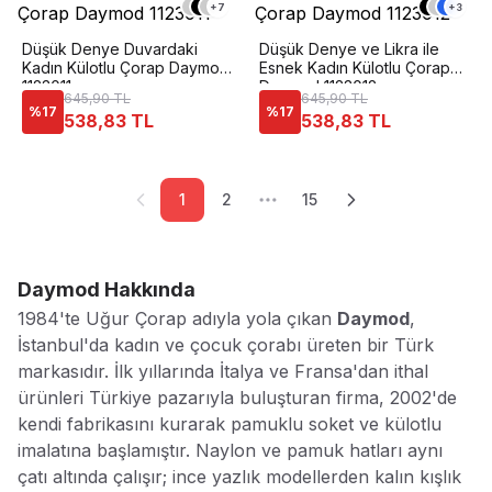
+
7
+
3
Düşük Denye Duvardaki
Düşük Denye ve Likra ile
Kadın Külotlu Çorap Daymod
Esnek Kadın Külotlu Çorap
1123011
Daymod 1123012
645,90 TL
645,90 TL
%
17
%
17
538,83 TL
538,83 TL
1
2
15
Daymod
Hakkında
1984'te Uğur Çorap adıyla yola çıkan
Daymod
,
İstanbul'da kadın ve çocuk çorabı üreten bir Türk
markasıdır. İlk yıllarında İtalya ve Fransa'dan ithal
ürünleri Türkiye pazarıyla buluşturan firma, 2002'de
kendi fabrikasını kurarak pamuklu soket ve külotlu
imalatına başlamıştır. Naylon ve pamuk hatları aynı
çatı altında çalışır; ince yazlık modellerden kalın kışlık