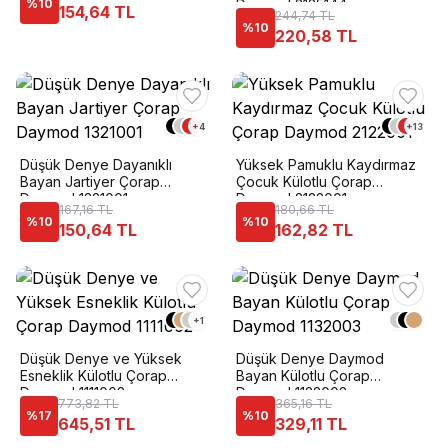
%
10
Daymod 2125144
154,64 TL
244,74 TL
%
10
220,58 TL
+
4
+
13
Düşük Denye Dayanıklı
Yüksek Pamuklu Kaydırmaz
Bayan Jartiyer Çorap
Çocuk Külotlu Çorap
Daymod 1321001
Daymod 2122001
167,16 TL
180,66 TL
%
10
%
10
150,64 TL
162,82 TL
+
1
Düşük Denye ve Yüksek
Düşük Denye Daymod
Esneklik Külotlu Çorap
Bayan Külotlu Çorap
Daymod 1111002
Daymod 1132003
773,82 TL
365,16 TL
%
17
%
10
645,51 TL
329,11 TL