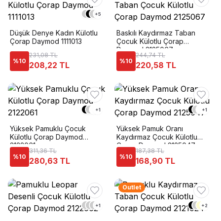
+
5
Düşük Denye Kadın Külotlu
Baskılı Kaydırmaz Taban
Çorap Daymod 1111013
Çocuk Külotlu Çorap
Daymod 2125067
231,08 TL
244,74 TL
%
10
%
10
208,22 TL
220,58 TL
+
1
+
1
Yüksek Pamuklu Çocuk
Yüksek Pamuk Oranı
Külotlu Çorap Daymod
Kaydırmaz Çocuk Külotlu
2122061
Çorap Daymod 2125047
311,36 TL
187,38 TL
%
10
%
10
280,63 TL
168,90 TL
Outlet
+
1
+
2