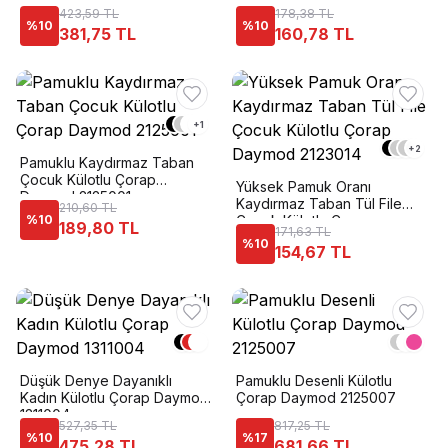
Çorap Daymod 2122028
423,59 TL
178,38 TL
%
10
%
10
381,75 TL
160,78 TL
+
1
+
2
Pamuklu Kaydırmaz Taban
Çocuk Külotlu Çorap
Yüksek Pamuk Oranı
Daymod 2125001
Kaydırmaz Taban Tül File
210,60 TL
%
10
Çocuk Külotlu Çorap
189,80 TL
171,63 TL
Daymod 2123014
%
10
154,67 TL
Düşük Denye Dayanıklı
Pamuklu Desenli Külotlu
Kadın Külotlu Çorap Daymod
Çorap Daymod 2125007
1311004
527,35 TL
817,25 TL
%
10
%
17
475,28 TL
681,66 TL