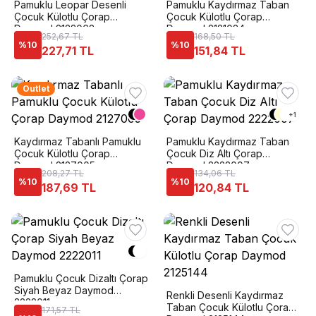
Pamuklu Leopar Desenli
Pamuklu Kaydırmaz Taban
Çocuk Külotlu Çorap
Çocuk Külotlu Çorap
Daymod 2122062
Daymod 2121024
252,67 TL
168,50 TL
%
10
%
10
227,71 TL
151,84 TL
Outlet
+
1
Kaydırmaz Tabanlı Pamuklu
Pamuklu Kaydırmaz Taban
Çocuk Külotlu Çorap
Çocuk Diz Altı Çorap
Daymod 2127005
Daymod 2222007
208,27 TL
134,06 TL
%
10
%
10
187,69 TL
120,84 TL
Pamuklu Çocuk Dizaltı Çorap
Siyah Beyaz Daymod
Renkli Desenli Kaydırmaz
2222011
Taban Çocuk Külotlu Çorap
171,57 TL