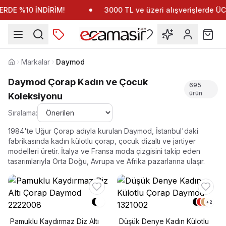
RDE %10 İNDİRİM!
3000 TL ve üzeri alışverişlerde 
Markalar
Daymod
Anasayfa
Daymod Çorap Kadın ve Çocuk
695
ürün
Koleksiyonu
Sıralama:
1984'te Uğur Çorap adıyla kurulan Daymod, İstanbul'daki
fabrikasında kadın külotlu çorap, çocuk dizaltı ve jartiyer
modelleri üretir. İtalya ve Fransa moda çizgisini takip eden
tasarımlarıyla Orta Doğu, Avrupa ve Afrika pazarlarına ulaşır.
+
2
Pamuklu Kaydırmaz Diz Altı
Düşük Denye Kadın Külotlu