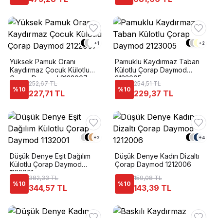
+
1
+
2
Yüksek Pamuk Oranı
Pamuklu Kaydırmaz Taban
Kaydırmaz Çocuk Külotlu
Külotlu Çorap Daymod
Çorap Daymod 2122007
2123005
252,67 TL
254,51 TL
%
10
%
10
227,71 TL
229,37 TL
+
2
+
4
Düşük Denye Eşit Dağılım
Düşük Denye Kadın Dizaltı
Külotlu Çorap Daymod
Çorap Daymod 1212006
1132001
382,33 TL
159,08 TL
%
10
%
10
344,57 TL
143,39 TL