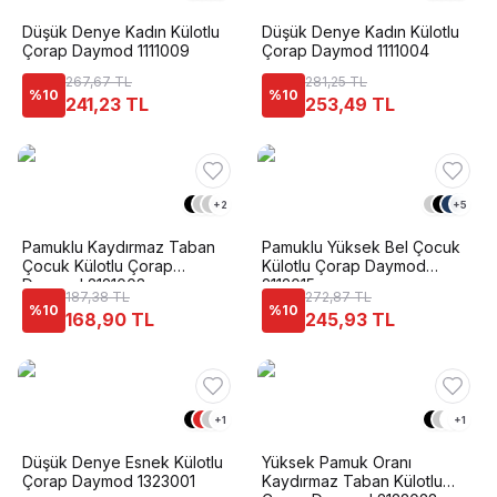
Düşük Denye Kadın Külotlu
Düşük Denye Kadın Külotlu
Çorap Daymod 1111009
Çorap Daymod 1111004
267,67 TL
281,25 TL
%
10
%
10
241,23 TL
253,49 TL
+
2
+
5
Pamuklu Kaydırmaz Taban
Pamuklu Yüksek Bel Çocuk
Çocuk Külotlu Çorap
Külotlu Çorap Daymod
Daymod 2121003
2112015
187,38 TL
272,87 TL
%
10
%
10
168,90 TL
245,93 TL
+
1
+
1
Düşük Denye Esnek Külotlu
Yüksek Pamuk Oranı
Çorap Daymod 1323001
Kaydırmaz Taban Külotlu