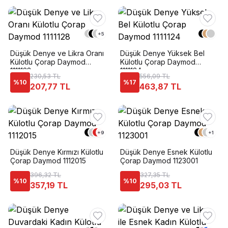
+
5
Düşük Denye ve Likra Oranı
Düşük Denye Yüksek Bel
Külotlu Çorap Daymod
Külotlu Çorap Daymod
1111128
1111124
230,53 TL
556,09 TL
%
10
%
17
207,77 TL
463,87 TL
+
9
+
1
Düşük Denye Kırmızı Külotlu
Düşük Denye Esnek Külotlu
Çorap Daymod 1112015
Çorap Daymod 1123001
396,32 TL
327,35 TL
%
10
%
10
357,19 TL
295,03 TL