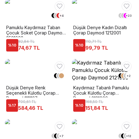
+
4
+
23
Pamuklu Kaydırmaz Taban
Düşük Denye Kadın Dizaltı
Çocuk Soket Çorap Daymod
Çorap Daymod 1212001
2521002
82,84 TL
110,71 TL
%
10
%
10
74,67 TL
99,79 TL
+
2
Düşük Denye Renk
Kaydırmaz Tabanlı Pamuklu
Seçenekli Külotlu Çorap
Çocuk Külotlu Çorap
Daymod 1111137
Daymod 2121009
700,61 TL
168,50 TL
%
17
%
10
584,46 TL
151,84 TL
+
7
+
12