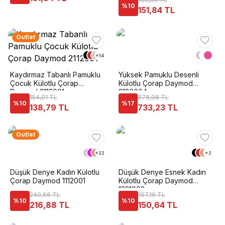
2121001
%
10
151,84 TL
Outlet
+
14
Kaydırmaz Tabanlı Pamuklu
Yüksek Pamuklu Desenli
Çocuk Külotlu Çorap
Külotlu Çorap Daymod
Daymod 2112001
2126004
154,01 TL
878,98 TL
%
10
%
17
138,79 TL
733,23 TL
Outlet
+
22
+
2
Düşük Denye Kadın Külotlu
Düşük Denye Esnek Kadın
Çorap Daymod 1112001
Külotlu Çorap Daymod
1321003
240,66 TL
167,16 TL
%
10
%
10
216,88 TL
150,64 TL