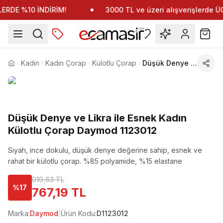
RDE %10 İNDİRİM!
3000 TL ve üzeri alışverişlerde 
Kadın
Kadın Çorap
Külotlu Çorap
Düşük Denye ve Likra ile Esnek Kadın Külotlu Çorap Daymod 1123012
Anasayfa
Düşük Denye ve Likra ile Esnek Kadın
Külotlu Çorap Daymod 1123012
Siyah, ince dokulu, düşük denye değerine sahip, esnek ve
rahat bir külotlu çorap.
%85 polyamide, %15 elastane
919,63 TL
%
17
767,19 TL
Marka:
Daymod
|
Ürün Kodu:
D1123012