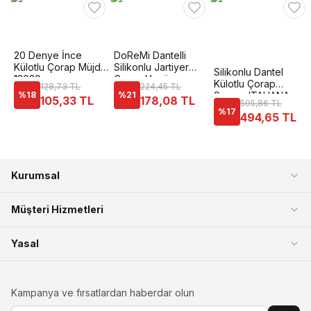
20 Denye İnce
DoReMi Dantelli
Külotlu Çorap Müjde
Silikonlu Jartiyer
Silikonlu Dantel
12020
Çorap Venüs
Külotlu Çorap
128,73 TL
224,45 TL
%
18
%
21
Somon ITALIANA
105,33 TL
178,08 TL
595,86 TL
1836
%
17
494,65 TL
Kurumsal
Müşteri Hizmetleri
Yasal
Kampanya ve fırsatlardan haberdar olun