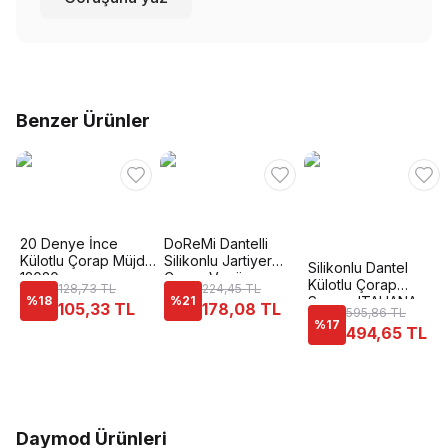
Benzer Ürünler
20 Denye İnce
DoReMi Dantelli
Külotlu Çorap Müjde
Silikonlu Jartiyer
Silikonlu Dantel
12020
Çorap Venüs
Külotlu Çorap
128,73 TL
224,45 TL
%
18
%
21
Somon ITALIANA
105,33 TL
178,08 TL
595,86 TL
1836
%
17
494,65 TL
Daymod Ürünleri