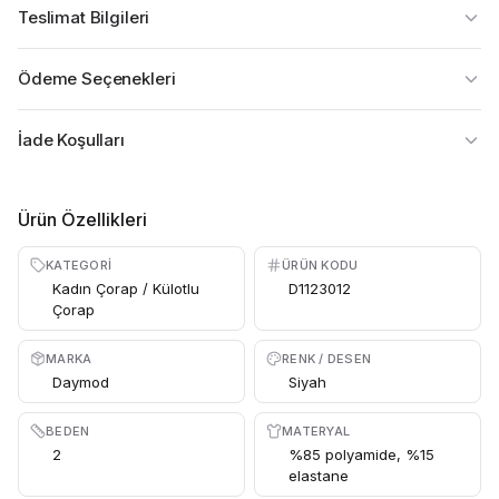
Teslimat Bilgileri
Ödeme Seçenekleri
İade Koşulları
Ürün Özellikleri
KATEGORI
ÜRÜN KODU
Kadın Çorap / Külotlu
D1123012
Çorap
MARKA
RENK / DESEN
Daymod
Siyah
BEDEN
MATERYAL
2
%85 polyamide, %15
elastane