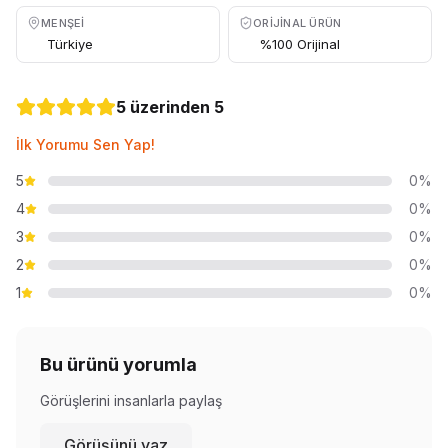
MENŞEI
ORIJINAL ÜRÜN
Türkiye
%100 Orijinal
5 üzerinden 5
İlk Yorumu Sen Yap!
5
0%
4
0%
3
0%
2
0%
1
0%
Bu ürünü yorumla
Görüşlerini insanlarla paylaş
Görüşünü yaz