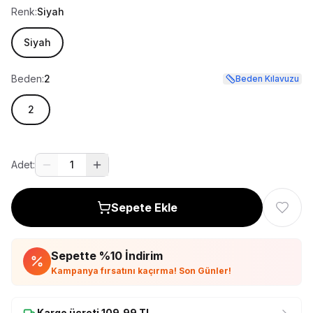
Renk:
Siyah
Siyah
Beden:
2
Beden Kılavuzu
2
Adet:
1
Sepete Ekle
Sepette %
10
İndirim
Kampanya fırsatını kaçırma! Son Günler!
Kargo ücreti
109,99
TL