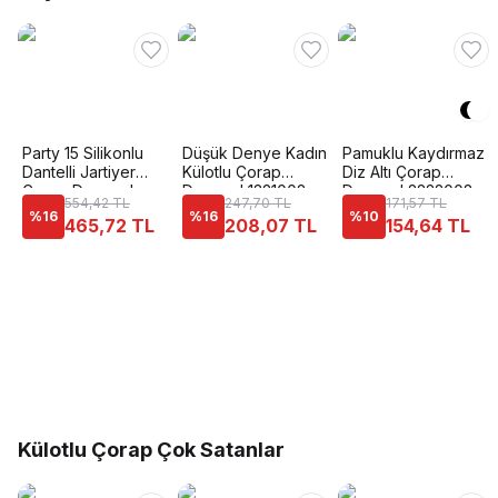
Party 15 Silikonlu
Düşük Denye Kadın
Pamuklu Kaydırmaz
Dantelli Jartiyer
Külotlu Çorap
Diz Altı Çorap
Çorap Daymod
Daymod 1321002
Daymod 2222008
554,42 TL
247,70 TL
171,57 TL
D1311003
%
16
%
16
%
10
465,72 TL
208,07 TL
154,64 TL
Külotlu Çorap Çok Satanlar