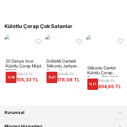
Külotlu Çorap Çok Satanlar
20 Denye İnce
DoReMi Dantelli
Külotlu Çorap Müjde
Silikonlu Jartiyer
Silikonlu Dantel
12020
Çorap Venüs
Külotlu Çorap
128,73 TL
224,45 TL
%
18
%
21
Somon ITALIANA
105,33 TL
178,08 TL
595,86 TL
1836
%
17
494,65 TL
Kurumsal
Müşteri Hizmetleri