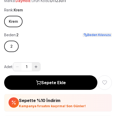
Marka:
Daymod
|
Ürün Kodu:
D1123011
Renk:
Krem
Krem
Beden:
2
Beden Kılavuzu
2
Adet:
1
Sepete Ekle
Sepette %
10
İndirim
Kampanya fırsatını kaçırma! Son Günler!