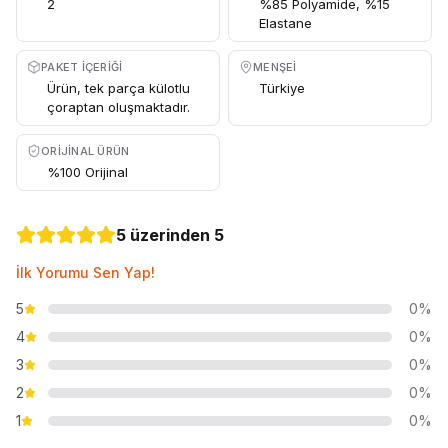
2
%85 Polyamide, %15
Elastane
PAKET İÇERIĞI
MENŞEI
Ürün, tek parça külotlu
Türkiye
çoraptan oluşmaktadır.
ORIJINAL ÜRÜN
%100 Orijinal
5 üzerinden 5
İlk Yorumu Sen Yap!
5
0%
4
0%
3
0%
2
0%
1
0%