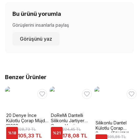
Bu ürünü yorumla
Görüşlerini insanlarla paylaş
Görüşünü yaz
Benzer Ürünler
20 Denye İnce
DoReMi Dantelli
Külotlu Çorap Müjde
Silikonlu Jartiyer
Silikonlu Dantel
12020
Çorap Venüs
Külotlu Çorap
128,73 TL
224,45 TL
%
18
%
21
Somon ITALIANA
105,33 TL
178,08 TL
595,86 TL
1836