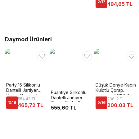
%
17
494,65 TL
Daymod Ürünleri
Party 15 Silikonlu
Düşük Denye Kadın
Dantelli Jartiyer
Külotlu Çorap
Puantiye Silikonlu
Çorap Daymod
Daymod 1311002
Dantelli Jartiyer
554,42 TL
238,12 TL
D1311003
%
16
Çorap Kadın Çorap
%
16
465,72 TL
200,03 TL
555,60 TL
Daymod 1321010