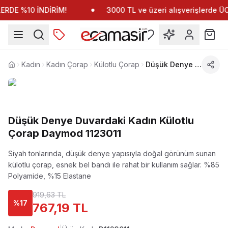
RDE %10 İNDİRİM!
3000 TL ve üzeri alışverişlerde 
Kadın
Kadın Çorap
Külotlu Çorap
Düşük Denye Duvardaki Kadın Külotlu Çorap Daymod 1123011
Anasayfa
Düşük Denye Duvardaki Kadın Külotlu
Çorap Daymod 1123011
Siyah tonlarında, düşük denye yapısıyla doğal görünüm sunan
külotlu çorap, esnek bel bandı ile rahat bir kullanım sağlar.
%85
Polyamide, %15 Elastane
919,63 TL
%
17
767,19 TL