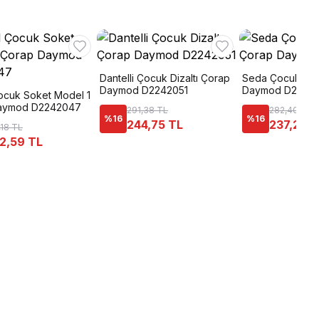
Dantelli Çocuk Dizaltı Çorap
Seda Çocuk Kül
Daymod D2242051
Daymod D2127
ocuk Soket Model 1
aymod D2242047
291,38 TL
282,40 TL
%
16
%
16
244,75 TL
237,22 T
,18 TL
2,59 TL