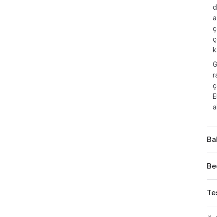
d
a
ç
ç
k
G
r
ç
E
a
Ba
Be
Tes