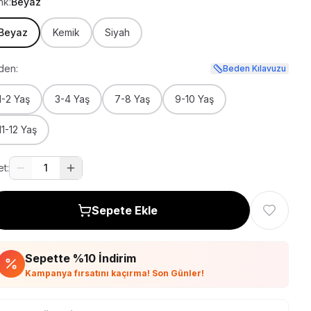
nk:
Beyaz
Beyaz
Kemik
Siyah
den:
Beden Kılavuzu
1-2 Yaş
3-4 Yaş
7-8 Yaş
9-10 Yaş
11-12 Yaş
t:
1
Sepete Ekle
Sepette %
10
İndirim
Kampanya fırsatını kaçırma! Son Günler!