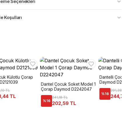
eme Seçenekleri
e Koşulları
cuk Külotlu Çorap
Dantelli Çocuk D
D2121039
Daymod D22420
Dantel Çocuk Soket Model 1
Çorap Daymod D2242047
,10 TL
291,38 TL
%
16
3,44 TL
244,75 
241,18 TL
%
16
202,59 TL