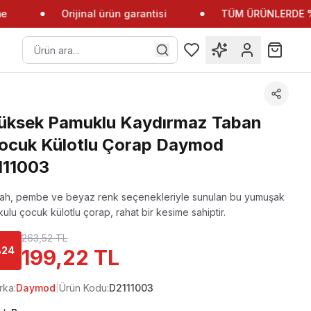
Orijinal ürün garantisi
TÜM ÜRÜNLERDE %10
üksek Pamuklu Kaydırmaz Taban
ocuk Külotlu Çorap Daymod
111003
yah, pembe ve beyaz renk seçenekleriyle sunulan bu yumuşak
ulu çocuk külotlu çorap, rahat bir kesime sahiptir.
263,52 TL
%
24
199,22 TL
rka:
Daymod
|
Ürün Kodu:
D2111003