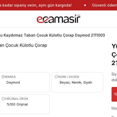
kadar sipariş verin, aynı gün kargoda!
Güvenli ödeme
u Kaydırmaz Taban Çocuk Külotlu Çorap Daymod 2111003
Y
Ç
2
Si
MARKA
RENK / DESEN
dok
Daymod
Beyaz, Kemik, Siyah
ORIJINAL ÜRÜN
%100 Orijinal
Ma