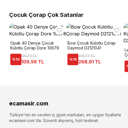
Çocuk Çorap Çok Satanlar
Opak 40 Denye Çocuk
Bow Çocuk Külotlu Çorap
Külotlu Çorap Dore 10678
Daymod D2121041
L
Ç
121,77 TL
319,77 TL
%
10
%
16
109,59 TL
268,61 TL
ecamasir.com
Türkiye'nin en sevilen iç giyim markaları, en uygun fiyatlarla
ecamasir.com
'da. Güvenli alışveriş, hızlı teslimat.