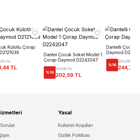
cuk Külotlu Çorap
Dantelli Çocuk D
D2121039
Daymod D22420
Dantel Çocuk Soket Model 1
Çorap Daymod D2242047
,10 TL
291,38 TL
%
16
3,44 TL
244,75 
241,18 TL
%
16
202,59 TL
izmetleri
Yasal
 Sorular
Kullanım Koşulları
ğişim
Gizlilik Politikası