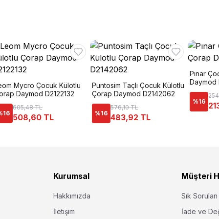
Pınar Ço
Daymod 
eom Mycro Çocuk Külotlu
Puntosim Taçlı Çocuk Külotlu
orap Daymod D2122132
Çorap Daymod D2142062
254
%
16
21
605,48 TL
576,10 TL
%
16
%
16
508,60 TL
483,92 TL
Kurumsal
Müşteri H
Hakkımızda
Sık Sorulan
İletişim
İade ve De