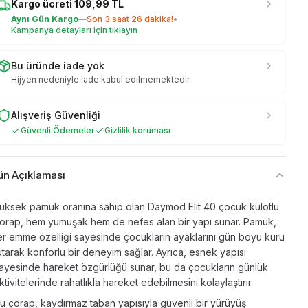
Kargo ücreti
109,99
TL
Aynı Gün Kargo
—
Son
3 saat 26 dakika
!
•
Kampanya detayları için tıklayın
Bu üründe iade yok
Hijyen nedeniyle iade kabul edilmemektedir
Alışveriş Güvenliği
Güvenli Ödemeler
Gizlilik koruması
ün Açıklaması
üksek pamuk oranına sahip olan Daymod Elit 40 çocuk külotlu
orap, hem yumuşak hem de nefes alan bir yapı sunar. Pamuk,
er emme özelliği sayesinde çocukların ayaklarını gün boyu kuru
utarak konforlu bir deneyim sağlar. Ayrıca, esnek yapısı
ayesinde hareket özgürlüğü sunar, bu da çocukların günlük
ktivitelerinde rahatlıkla hareket edebilmesini kolaylaştırır.
u çorap, kaydırmaz taban yapısıyla güvenli bir yürüyüş