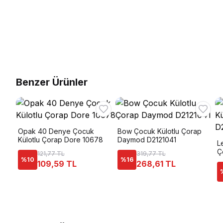
Benzer Ürünler
Opak 40 Denye Çocuk
Bow Çocuk Külotlu Çorap
Külotlu Çorap Dore 10678
Daymod D2121041
L
Ç
121,77 TL
319,77 TL
%
10
%
16
109,59 TL
268,61 TL