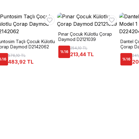
Pınar Çocuk Külotlu Çorap
Daymod D2121039
untosim Taçlı Çocuk Külotlu
Dantel Ç
orap Daymod D2142062
Çorap D
254,10 TL
%
16
213,44 TL
576,10 TL
241
%
16
%
16
483,92 TL
20