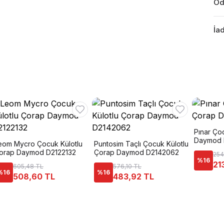
Öd
İad
Pınar Ço
Daymod 
eom Mycro Çocuk Külotlu
Puntosim Taçlı Çocuk Külotlu
orap Daymod D2122132
Çorap Daymod D2142062
254
%
16
21
605,48 TL
576,10 TL
%
16
%
16
508,60 TL
483,92 TL