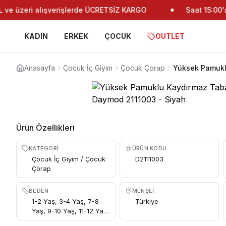
e üzeri alışverişlerde ÜCRETSİZ KARGO
Saat 15:00'a 
KADIN
ERKEK
ÇOCUK
OUTLET
Anasayfa
Çocuk İç Giyim
Çocuk Çorap
Yüksek Pamukl
Ürün Özellikleri
KATEGORI
ÜRÜN KODU
Çocuk İç Giyim / Çocuk
D2111003
Çorap
BEDEN
MENŞEI
1-2 Yaş, 3-4 Yaş, 7-8
Türkiye
Yaş, 9-10 Yaş, 11-12 Yaş,
5-6 Yaş