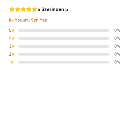
5 üzerinden 5
İlk Yorumu Sen Yap!
5
0%
4
0%
3
0%
2
0%
1
0%