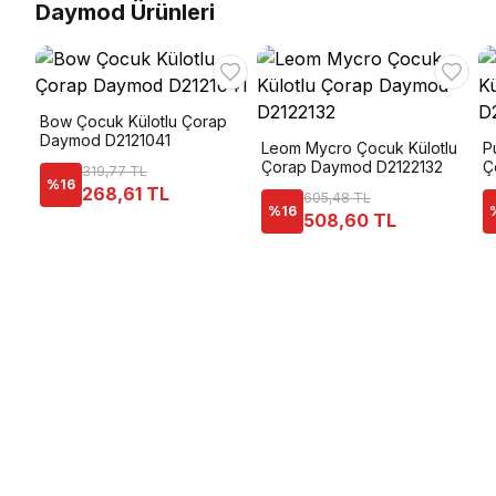
Daymod Ürünleri
Bow Çocuk Külotlu Çorap
Daymod D2121041
Leom Mycro Çocuk Külotlu
P
Çorap Daymod D2122132
Ç
319,77 TL
%
16
268,61 TL
605,48 TL
%
16
508,60 TL