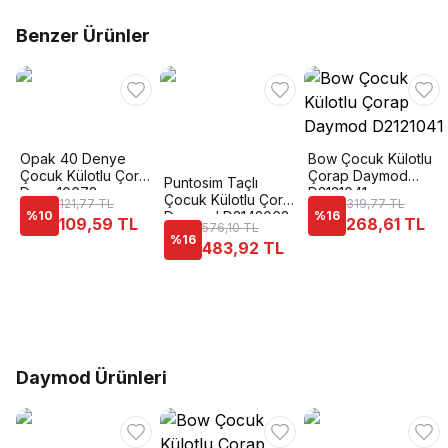
Benzer Ürünler
Opak 40 Denye
Bow Çocuk Külotlu
Çocuk Külotlu Çorap
Çorap Daymod
Puntosim Taçlı
Dore 10678
D2121041
Çocuk Külotlu Çorap
121,77 TL
319,77 TL
%
10
Daymod D2142062
%
16
109,59 TL
268,61 TL
576,10 TL
%
16
483,92 TL
Daymod Ürünleri