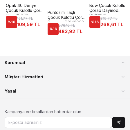
Opak 40 Denye
Bow Çocuk Külotlu
Çocuk Külotlu Çorap
Çorap Daymod
Puntosim Taçlı
Dore 10678
D2121041
Çocuk Külotlu Çorap
121,77 TL
319,77 TL
%
10
Daymod D2142062
%
16
109,59 TL
268,61 TL
576,10 TL
%
16
483,92 TL
Kurumsal
Müşteri Hizmetleri
Yasal
Kampanya ve fırsatlardan haberdar olun