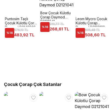
Bow Çocuk Külotlu
Çorap Daymod
Puntosim Taçlı
Leom Mycro Çocuk
D2121041
Çocuk Külotlu Çorap
Külotlu Çorap
319,77 TL
Daymod D2142062
%
16
Daymod D2122132
268,61 TL
576,10 TL
605,48 TL
%
16
%
16
483,92 TL
508,60 TL
Çocuk Çorap Çok Satanlar