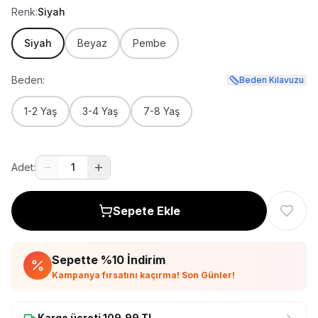
Renk:
Siyah
Siyah
Beyaz
Pembe
Beden:
Beden Kılavuzu
1-2 Yaş
3-4 Yaş
7-8 Yaş
Adet:
1
Sepete Ekle
Sepette %
10
İndirim
Kampanya fırsatını kaçırma! Son Günler!
Kargo ücreti
109,99
TL