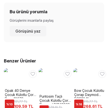
Bu ürünü yorumla
Görüşlerini insanlarla paylaş
Görüşünü yaz
Benzer Ürünler
Opak 40 Denye
Bow Çocuk Külotlu
Çocuk Külotlu Çorap
Çorap Daymod
Puntosim Taçlı
Dore 10678
D2121041
Çocuk Külotlu Çorap
121,77 TL
319,77 TL
%
10
Daymod D2142062
%
16
109,59 TL
268,61 TL
576,10 TL