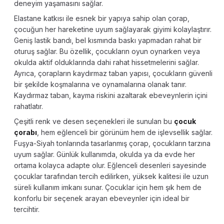
deneyim yaşamasını sağlar.
Elastane katkısı ile esnek bir yapıya sahip olan çorap,
çocuğun her hareketine uyum sağlayarak giyimi kolaylaştırır.
Geniş lastik bandı, bel kısmında baskı yapmadan rahat bir
oturuş sağlar. Bu özellik, çocukların oyun oynarken veya
okulda aktif olduklarında dahi rahat hissetmelerini sağlar.
Ayrıca, çorapların kaydırmaz taban yapısı, çocukların güvenli
bir şekilde koşmalarına ve oynamalarına olanak tanır.
Kaydırmaz taban, kayma riskini azaltarak ebeveynlerin içini
rahatlatır.
Çeşitli renk ve desen seçenekleri ile sunulan bu
çocuk
çorabı
, hem eğlenceli bir görünüm hem de işlevsellik sağlar.
Fuşya-Siyah tonlarında tasarlanmış çorap, çocukların tarzına
uyum sağlar. Günlük kullanımda, okulda ya da evde her
ortama kolayca adapte olur. Eğlenceli desenleri sayesinde
çocuklar tarafından tercih edilirken, yüksek kalitesi ile uzun
süreli kullanım imkanı sunar. Çocuklar için hem şık hem de
konforlu bir seçenek arayan ebeveynler için ideal bir
tercihtir.