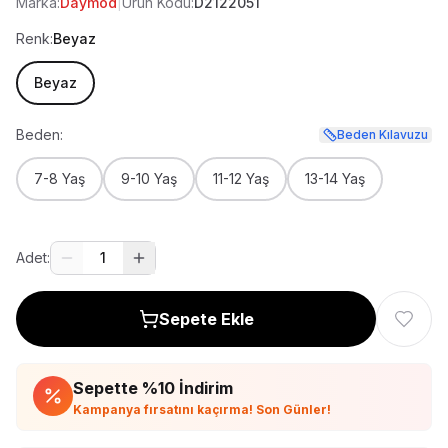
Marka:
Daymod
|
Ürün Kodu:
D2122051
Renk:
Beyaz
Beyaz
Beden:
Beden Kılavuzu
7-8 Yaş
9-10 Yaş
11-12 Yaş
13-14 Yaş
Adet:
1
Sepete Ekle
Sepette %
10
İndirim
Kampanya fırsatını kaçırma! Son Günler!