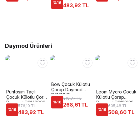
%
16
483,92 TL
Daymod Ürünleri
Bow Çocuk Külotlu
Çorap Daymod
Puntosim Taçlı
Leom Mycro Çocuk
D2121041
Çocuk Külotlu Çorap
Külotlu Çorap
319,77 TL
Daymod D2142062
%
16
Daymod D2122132
268,61 TL
576,10 TL
605,48 TL
%
16
%
16
483,92 TL
508,60 TL