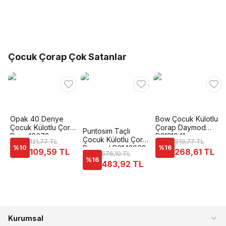
Çocuk Çorap Çok Satanlar
Opak 40 Denye
Bow Çocuk Külotlu
Çocuk Külotlu Çorap
Çorap Daymod
Puntosim Taçlı
Dore 10678
D2121041
Çocuk Külotlu Çorap
121,77 TL
319,77 TL
%
10
Daymod D2142062
%
16
109,59 TL
268,61 TL
576,10 TL
%
16
483,92 TL
Kurumsal