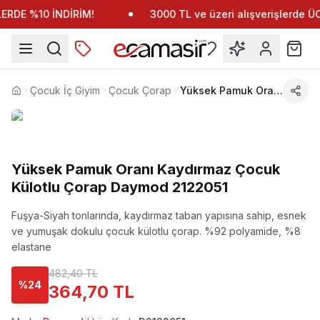
RDE %10 İNDİRİM!
3000 TL ve üzeri alışverişlerde 
Çocuk İç Giyim
Çocuk Çorap
Yüksek Pamuk Oranı Kaydırmaz Çocuk Külotlu Çorap Daymod 2122051
Anasayfa
Yüksek Pamuk Oranı Kaydırmaz Çocuk
Külotlu Çorap Daymod 2122051
Fuşya-Siyah tonlarında, kaydırmaz taban yapısına sahip, esnek
ve yumuşak dokulu çocuk külotlu çorap.
%92 polyamide, %8
elastane
482,40 TL
%
24
364,70 TL