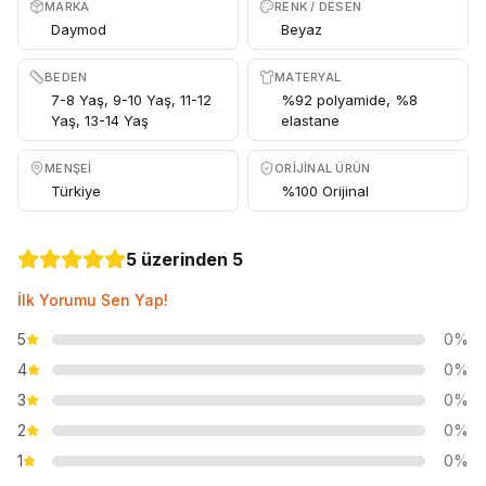
MARKA
RENK / DESEN
Daymod
Beyaz
BEDEN
MATERYAL
7-8 Yaş, 9-10 Yaş, 11-12
%92 polyamide, %8
Yaş, 13-14 Yaş
elastane
MENŞEI
ORIJINAL ÜRÜN
Türkiye
%100 Orijinal
5 üzerinden 5
İlk Yorumu Sen Yap!
5
0%
4
0%
3
0%
2
0%
1
0%