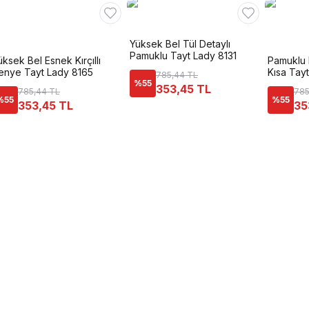
Yüksek Bel Tül Detaylı
Pamuklu Tayt Lady 8131
üksek Bel Esnek Kırçıllı
Pamuklu 
enye Tayt Lady 8165
Kısa Tay
785,44 TL
%
55
353,45 TL
785,44 TL
785
%
55
%
55
353,45 TL
35