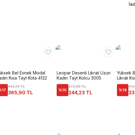
İad
üksek Bel Esnek Modal
Leopar Desenli Likralı Uzun
Yüksek 
adın Kısa Tayt Kota 4132
Kadın Tayt Kolcu 3005
Likralı K
442,13 TL
272,85 TL
413
%
17
%
10
%
19
365,90 TL
244,23 TL
33