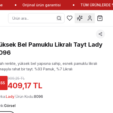
Orijinal ürün garantisi
TÜM ÜRÜNLERDE %10
üksek Bel Pamuklu Likralı Tayt Lady
096
ah renkte, yüksek bel yapısına sahip, esnek pamuklu likralı
aşıyla rahat bir tayt.
%93 Pamuk, %7 Likralı
909,25 TL
%
55
409,17 TL
rka:
Lady
|
Ürün Kodu:
8096
nk:
Görsel