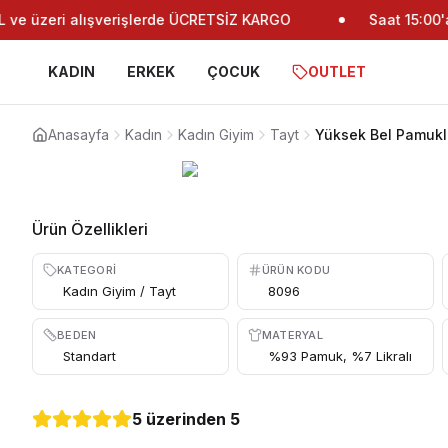
e üzeri alışverişlerde ÜCRETSİZ KARGO
Saat 15:00'a 
KADIN
ERKEK
ÇOCUK
OUTLET
Anasayfa
Kadın
Kadın Giyim
Tayt
Yüksek Bel Pamuklu
Ürün Özellikleri
KATEGORI
ÜRÜN KODU
Kadın Giyim / Tayt
8096
BEDEN
MATERYAL
Standart
%93 Pamuk, %7 Likralı
5 üzerinden 5