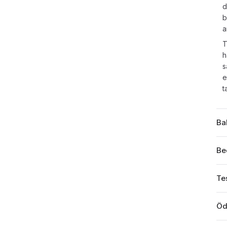
d
b
a
T
h
s
e
t
Ba
Be
Tes
Öd