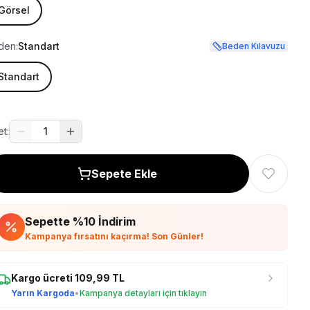
Görsel
den:
Standart
Beden Kılavuzu
Standart
t:
1
Sepete Ekle
Sepette %
10
İndirim
Kampanya fırsatını kaçırma! Son Günler!
Kargo ücreti
109,99
TL
Yarın Kargoda
•
Kampanya detayları için tıklayın