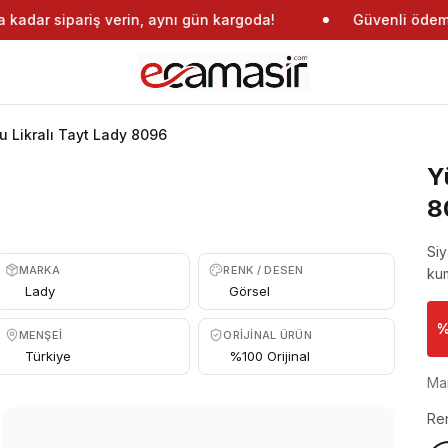
kadar sipariş verin, aynı gün kargoda!
Güvenli ödeme
 Likralı Tayt Lady 8096
Y
8
Siy
MARKA
RENK / DESEN
kum
Lady
Görsel
MENŞEI
ORIJINAL ÜRÜN
Türkiye
%100 Orijinal
Ma
Re