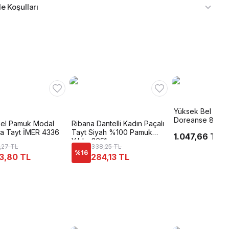
e Koşulları
Yüksek Bel Esne
Doreanse 8334
Bel Pamuk Modal
Ribana Dantelli Kadın Paçalı
ısa Tayt İMER 4336
Tayt Siyah %100 Pamuk
1.047,66 TL
Yıldız 3651
,27 TL
338,25 TL
%
16
3,80 TL
284,13 TL