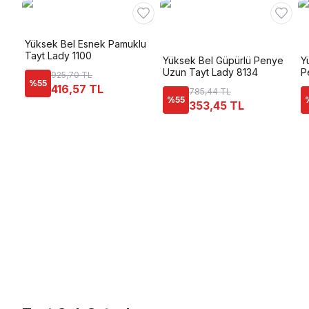
Yüksek Bel Esnek Pamuklu
Tayt Lady 1100
Yüksek Bel Güpürlü Penye
Y
Uzun Tayt Lady 8134
P
925,70 TL
%
55
416,57 TL
785,44 TL
%
55
353,45 TL