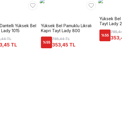
Yüksek Bel Dante
Tayt Lady 2700
Dantelli Yüksek Bel
Yüksek Bel Pamuklu Likralı
t Lady 1015
Kapri Tayt Lady 800
785,44 TL
%
55
353,45 
,44 TL
785,44 TL
%
55
3,45 TL
353,45 TL