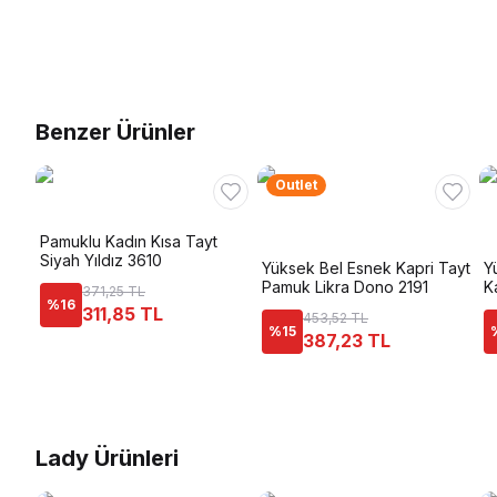
Benzer Ürünler
Outlet
Pamuklu Kadın Kısa Tayt
Siyah Yıldız 3610
Yüksek Bel Esnek Kapri Tayt
Y
Pamuk Likra Dono 2191
K
371,25 TL
%
16
311,85 TL
453,52 TL
%
15
387,23 TL
Lady Ürünleri