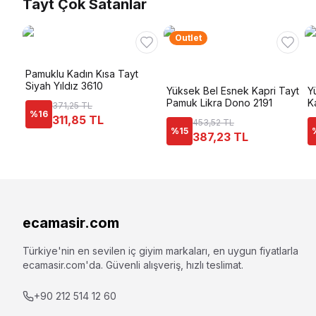
Tayt Çok Satanlar
Outlet
Pamuklu Kadın Kısa Tayt
Siyah Yıldız 3610
Yüksek Bel Esnek Kapri Tayt
Y
Pamuk Likra Dono 2191
K
371,25 TL
%
16
311,85 TL
453,52 TL
%
15
387,23 TL
ecamasir.com
Türkiye'nin en sevilen iç giyim markaları, en uygun fiyatlarla
ecamasir.com
'da. Güvenli alışveriş, hızlı teslimat.
+90 212 514 12 60