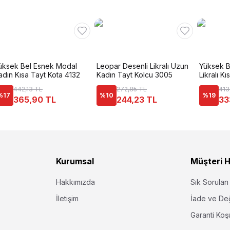
üksek Bel Esnek Modal
Leopar Desenli Likralı Uzun
Yüksek 
adın Kısa Tayt Kota 4132
Kadın Tayt Kolcu 3005
Likralı K
442,13 TL
272,85 TL
413
%
17
%
10
%
19
365,90 TL
244,23 TL
33
Kurumsal
Müşteri H
Hakkımızda
Sık Sorulan
İletişim
İade ve De
Garanti Koşu