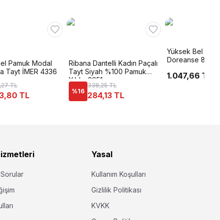
Yüksek Bel Esne
Doreanse 8334
Bel Pamuk Modal
Ribana Dantelli Kadın Paçalı
ısa Tayt İMER 4336
Tayt Siyah %100 Pamuk
1.047,66 TL
Yıldız 3651
,27 TL
338,25 TL
%
16
3,80 TL
284,13 TL
izmetleri
Yasal
 Sorular
Kullanım Koşulları
ğişim
Gizlilik Politikası
lları
KVKK