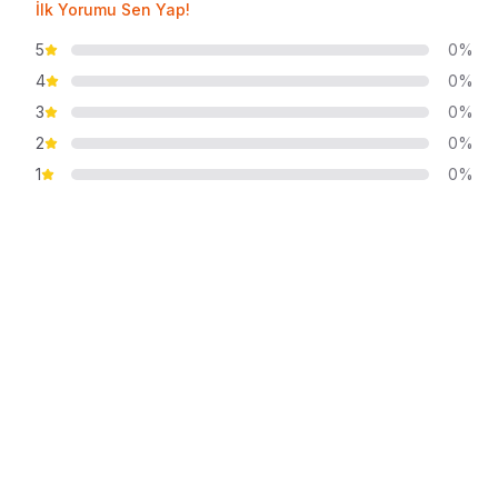
İlk Yorumu Sen Yap!
5
0%
4
0%
3
0%
2
0%
1
0%