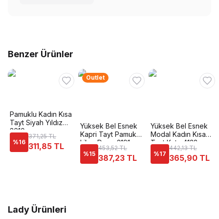
Benzer Ürünler
Outlet
Pamuklu Kadın Kısa
Tayt Siyah Yıldız
Yüksek Bel Esnek
Yüksek Bel Esnek
3610
Kapri Tayt Pamuk
Modal Kadın Kısa
371,25 TL
%
16
Likra Dono 2191
Tayt Kota 4132
311,85 TL
453,52 TL
442,13 TL
%
15
%
17
387,23 TL
365,90 TL
Lady Ürünleri