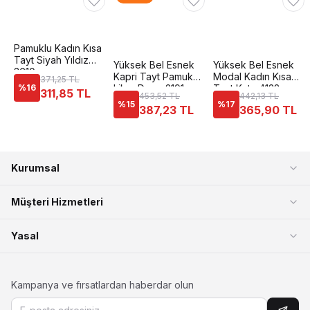
Pamuklu Kadın Kısa
Tayt Siyah Yıldız
Yüksek Bel Esnek
Yüksek Bel Esnek
3610
Kapri Tayt Pamuk
Modal Kadın Kısa
371,25 TL
%
16
Likra Dono 2191
Tayt Kota 4132
311,85 TL
453,52 TL
442,13 TL
%
15
%
17
387,23 TL
365,90 TL
Kurumsal
Müşteri Hizmetleri
Yasal
Kampanya ve fırsatlardan haberdar olun