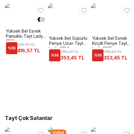
Yüksek Bel Esnek
Pamuklu Tayt Lady
Yüksek Bel Güpürlü
Yüksek Bel Esnek
1100
Penye Uzun Tayt
Kırçıllı Penye Tayt
925,70 TL
%
55
Lady 8134
Lady 8165
416,57 TL
785,44 TL
785,44 TL
%
55
%
55
353,45 TL
353,45 TL
Tayt Çok Satanlar
Outlet