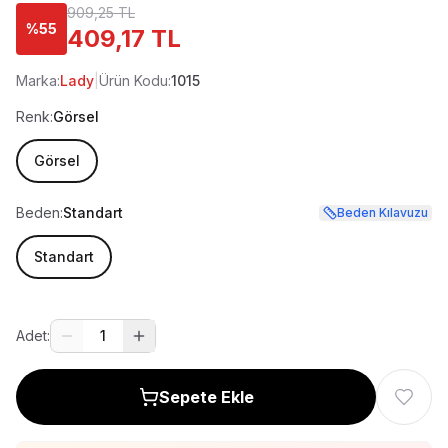
909,25 TL
%
55
409,17 TL
Marka:
Lady
|
Ürün Kodu:
1015
Renk:
Görsel
Görsel
Beden:
Standart
Beden Kılavuzu
Standart
Adet:
1
Sepete Ekle