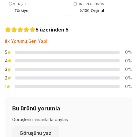
MENŞEI
ORIJINAL ÜRÜN
Türkiye
%100 Orijinal
5 üzerinden 5
İlk Yorumu Sen Yap!
5
0%
4
0%
3
0%
2
0%
1
0%
Bu ürünü yorumla
Görüşlerini insanlarla paylaş
Görüşünü yaz