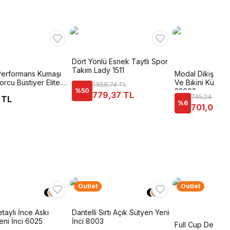
Dört Yönlü Esnek Taytlı Spor
Takım Lady 1511
 Performans Kumaşı
Modal Dikişsiz 
rcu Büstiyer Elite
Ve Bikini Külotl
1.558,74 TL
%
50
23003
779,37 TL
745,24 TL
 TL
%
6
701,00 T
Outlet
Outlet
+
1
+
1
taylı İnce Askı
Dantelli Sırtı Açık Sütyen Yeni
eni İnci 6025
İnci 8003
Full Cup Destekl