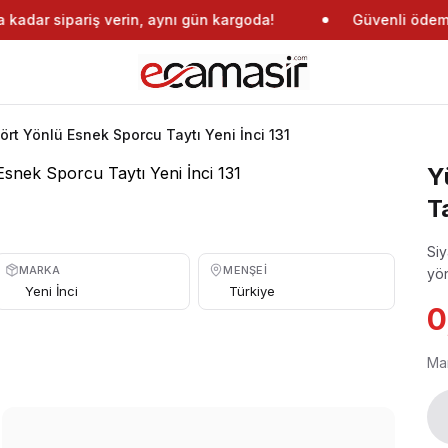
kadar sipariş verin, aynı gün kargoda!
Güvenli ödeme
ört Yönlü Esnek Sporcu Taytı Yeni İnci 131
Y
T
Siy
MARKA
MENŞEI
yön
Yeni İnci
Türkiye
0
Ma