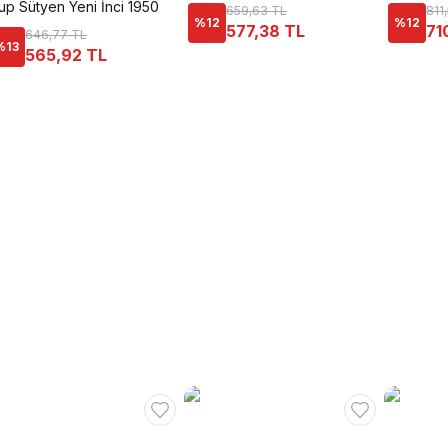
up Sütyen Yeni İnci 1950
659,63 TL
811
%
12
%
12
577,38 TL
71
646,77 TL
%
13
565,92 TL