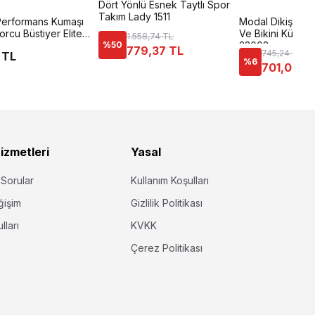
Dört Yönlü Esnek Taytlı Spor
Takım Lady 1511
 Performans Kumaşı
Modal Dikişsiz 
rcu Büstiyer Elite
Ve Bikini Külotl
1.558,74 TL
%
50
23003
779,37 TL
745,24 TL
 TL
%
6
701,00 T
izmetleri
Yasal
 Sorular
Kullanım Koşulları
ğişim
Gizlilik Politikası
lları
KVKK
Çerez Politikası