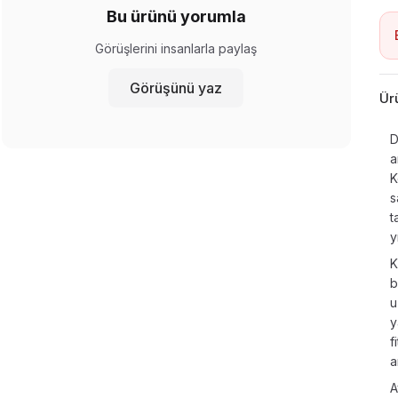
Bu ürünü yorumla
Görüşlerini insanlarla paylaş
Görüşünü yaz
Ür
D
a
K
s
t
y
K
b
u
y
f
a
A