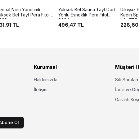
ermal Nem Yönetimli
Yüksek Bel Sauna Tayt Dört
Dikişsiz
üksek Bel Tayt Pera Fitol
Yönlü Esneklik Pera Fitol
Kadın Spo
025
9024
Life 775
31,91 TL
496,47 TL
228,60
Kurumsal
Müşteri H
Hakkımızda
Sık Sorulan
İletişim
İade ve De
Garanti Koşu
Abone Ol