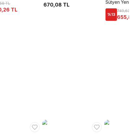
Sütyen Yeni İnci
,58 TL
670,08 TL
0,26 TL
749,63 TL
%
13
655,86 