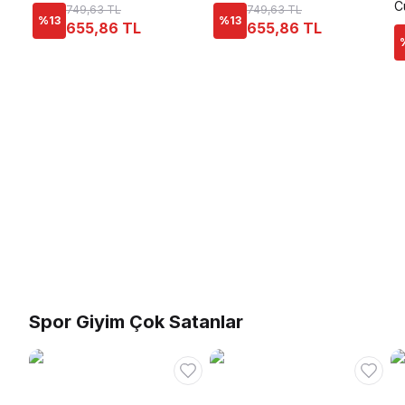
C
749,63 TL
749,63 TL
%
13
%
13
655,86 TL
655,86 TL
Spor Giyim Çok Satanlar