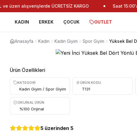
e üzeri alışverişlerde ÜCRETSİZ KARGO
Saat 15:00'a 
KADIN
ERKEK
ÇOCUK
OUTLET
Anasayfa
Kadın
Kadın Giyim
Spor Giyim
Yüksek Bel D
Ürün Özellikleri
KATEGORI
ÜRÜN KODU
Kadın Giyim / Spor Giyim
T131
ORIJINAL ÜRÜN
%100 Orijinal
5 üzerinden 5