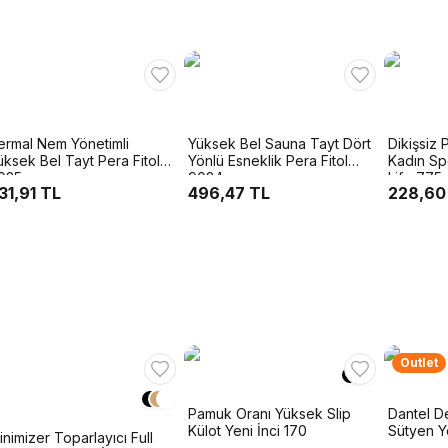
ermal Nem Yönetimli
Yüksek Bel Sauna Tayt Dört
Dikişsiz
üksek Bel Tayt Pera Fitol
Yönlü Esneklik Pera Fitol
Kadın Spo
025
9024
Life 775
31,91 TL
496,47 TL
228,60
Outlet
Pamuk Oranı Yüksek Slip
Dantel De
Külot Yeni İnci 170
Sütyen Y
inimizer Toparlayıcı Full