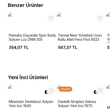
Benzer Ürünler
Pamuklu Dayanıklı Spor Bady
Termal Nem Yönetimli Uzun
T
Sütyen Lüx DRM 305
Kollu Atlet Pera Fitol 9023
Y
9
354,07 TL
567,37 TL
5
Yeni İnci Ürünleri
Outlet
+
1
+
1
Minimizer Desteksiz Sütyen
Dantelli Straplez Askısız
Yeni İnci 1640
Sütyen Yeni İnci 1675
M