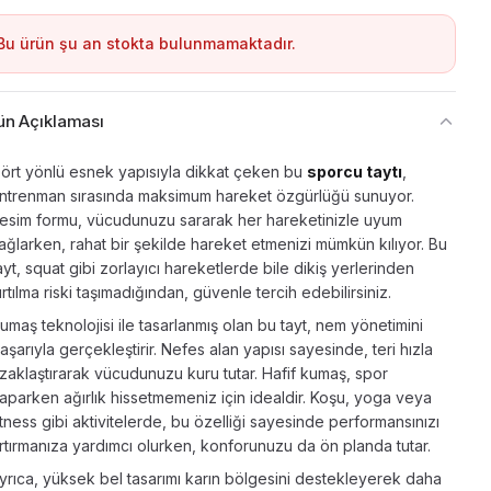
Bu ürün şu an stokta bulunmamaktadır.
ün Açıklaması
ört yönlü esnek yapısıyla dikkat çeken bu
sporcu taytı
,
ntrenman sırasında maksimum hareket özgürlüğü sunuyor.
esim formu, vücudunuzu sararak her hareketinizle uyum
ağlarken, rahat bir şekilde hareket etmenizi mümkün kılıyor. Bu
ayt, squat gibi zorlayıcı hareketlerde bile dikiş yerlerinden
ırtılma riski taşımadığından, güvenle tercih edebilirsiniz.
umaş teknolojisi ile tasarlanmış olan bu tayt, nem yönetimini
aşarıyla gerçekleştirir. Nefes alan yapısı sayesinde, teri hızla
zaklaştırarak vücudunuzu kuru tutar. Hafif kumaş, spor
aparken ağırlık hissetmemeniz için idealdir. Koşu, yoga veya
itness gibi aktivitelerde, bu özelliği sayesinde performansınızı
rtırmanıza yardımcı olurken, konforunuzu da ön planda tutar.
yrıca, yüksek bel tasarımı karın bölgesini destekleyerek daha