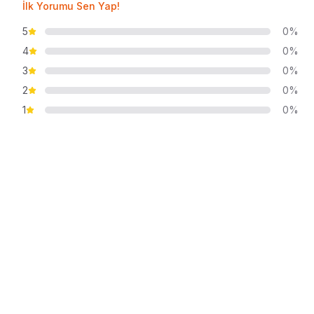
İlk Yorumu Sen Yap!
5
0%
4
0%
3
0%
2
0%
1
0%