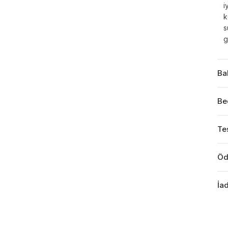
i
k
s
g
Ba
Be
Tes
Öd
İad