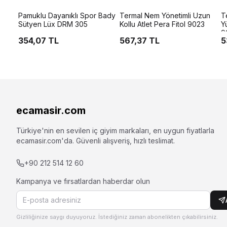
Pamuklu Dayanıklı Spor Bady
Termal Nem Yönetimli Uzun
T
Sütyen Lüx DRM 305
Kollu Atlet Pera Fitol 9023
Y
9
354,07 TL
567,37 TL
5
ecamasir.com
Türkiye'nin en sevilen iç giyim markaları, en uygun fiyatlarla
ecamasir.com
'da. Güvenli alışveriş, hızlı teslimat.
+90 212 514 12 60
Kampanya ve fırsatlardan haberdar olun
Gizliliğinize saygı duyuyoruz. İstediğiniz zaman abonelikten çıkabilirsiniz.