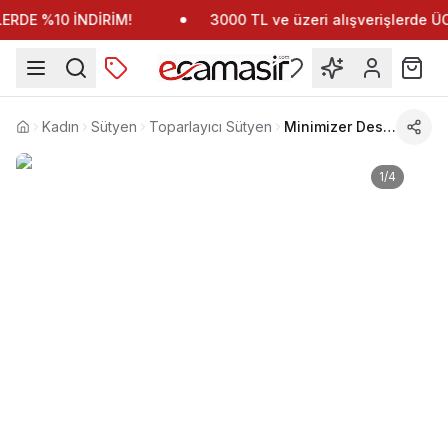
RDE %10 İNDİRİM!
3000 TL ve üzeri alışverişlerde 
Kadın
Sütyen
Toparlayıcı Sütyen
Minimizer Desteksiz Straplez Sütyen Yeni İnci 1680
Anasayfa
1
/
4