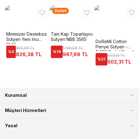
Outlet
Minimizer Desteksiz
Tam Kap Toparlayıcı
Sütyen Yeni İnci
Sütyen NBB 3565
DoReMi Cotton
1640
Penye Sütyen -
850,08 TL
1.198,08 TL
%
3
%
19
%100 Doğal Pamuk
826,38 TL
967,69 TL
633,10 TL
%
21
502,31 TL
Kurumsal
Müşteri Hizmetleri
Yasal