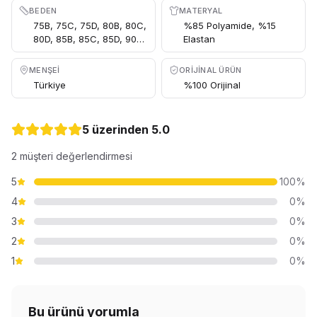
BEDEN
MATERYAL
75B, 75C, 75D, 80B, 80C,
%85 Polyamide, %15
80D, 85B, 85C, 85D, 90B,
Elastan
90C, 90D
MENŞEI
ORIJINAL ÜRÜN
Türkiye
%100 Orijinal
5 üzerinden
5.0
2
müşteri değerlendirmesi
5
100
%
4
0
%
3
0
%
2
0
%
1
0
%
Bu ürünü yorumla