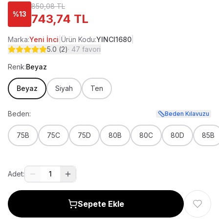
850,08 TL
%
13
743,74 TL
Marka:
Yeni İnci
|
Ürün Kodu:
YINCI1680
|
5.0
(
2
)
·
47
favori
Renk:
Beyaz
Beyaz
Siyah
Ten
Beden:
Beden Kılavuzu
75B
75C
75D
80B
80C
80D
85B
Adet:
1
Sepete Ekle