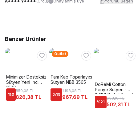
A**** Y****
(
Ordu
)
Onaylanmış üye
Yorumu Beğen
Benzer Ürünler
Outlet
Minimizer Desteksiz
Tam Kap Toparlayıcı
Sütyen Yeni İnci
Sütyen NBB 3565
DoReMi Cotton
1640
Penye Sütyen -
850,08 TL
1.198,08 TL
%
3
%
19
%100 Doğal Pamuk
826,38 TL
967,69 TL
633,10 TL
%
21
502,31 TL