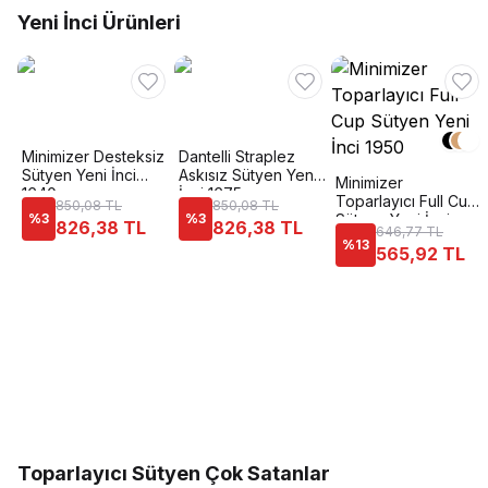
Yeni İnci Ürünleri
Minimizer Desteksiz
Dantelli Straplez
Sütyen Yeni İnci
Askısız Sütyen Yeni
Minimizer
1640
İnci 1675
Toparlayıcı Full Cup
850,08 TL
850,08 TL
%
3
%
3
Sütyen Yeni İnci
826,38 TL
826,38 TL
646,77 TL
1950
%
13
565,92 TL
Toparlayıcı Sütyen Çok Satanlar