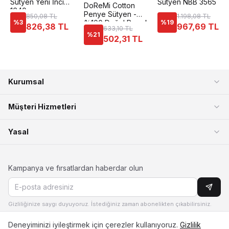
Sütyen Yeni İnci
Sütyen NBB 3565
DoReMi Cotton
1640
Penye Sütyen -
850,08 TL
1.198,08 TL
%
3
%100 Doğal Pamuk
%
19
826,38 TL
967,69 TL
633,10 TL
%
21
502,31 TL
Kurumsal
Müşteri Hizmetleri
Yasal
Kampanya ve fırsatlardan haberdar olun
Gizliliğinize saygı duyuyoruz. İstediğiniz zaman abonelikten çıkabilirsiniz.
Deneyiminizi iyileştirmek için çerezler kullanıyoruz.
Gizlilik