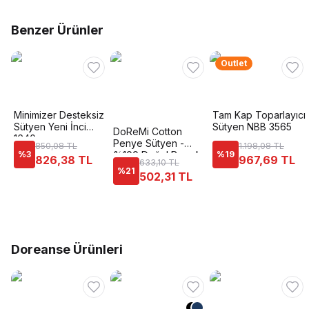
Benzer Ürünler
Outlet
Minimizer Desteksiz
Tam Kap Toparlayıcı
Sütyen Yeni İnci
Sütyen NBB 3565
DoReMi Cotton
1640
Penye Sütyen -
850,08 TL
1.198,08 TL
%
3
%100 Doğal Pamuk
%
19
826,38 TL
967,69 TL
633,10 TL
%
21
502,31 TL
Doreanse Ürünleri