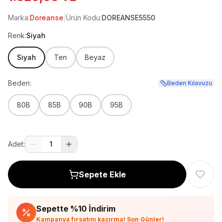
Marka:
Doreanse
|
Ürün Kodu:
DOREANSE5550
Renk:
Siyah
Siyah
Ten
Beyaz
Beden:
Beden Kılavuzu
80B
85B
90B
95B
Adet:
1
Sepete Ekle
Sepette %
10
İndirim
Kampanya fırsatını kaçırma! Son Günler!