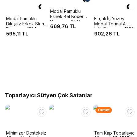
Modal Pamuklu
Esnek Bel Boxer
Modal Pamuklu
Fırçalı İç Yüzey
Doreanse 1774
Dikişsiz Erkek String
Modal Termal Alt
669,76 TL
Doreanse 1334
İçlik Doreanse 1950
595,11 TL
902,26 TL
Toparlayıcı Sütyen Çok Satanlar
Outlet
Minimizer Desteksiz
Tam Kap Toparlayıcı