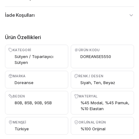
İade Koşulları
Ürün Özellikleri
KATEGORI
ÜRÜN KODU
Sütyen / Toparlayıcı
DOREANSE5550
Sütyen
MARKA
RENK / DESEN
Doreanse
Siyah, Ten, Beyaz
BEDEN
MATERYAL
80B, 85B, 90B, 95B
%45 Modal, %45 Pamuk,
%10 Elastan
MENŞEI
ORIJINAL ÜRÜN
Türkiye
%100 Orijinal