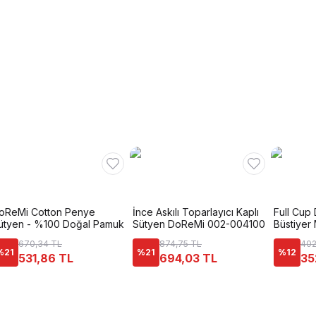
oReMi Cotton Penye
İnce Askılı Toparlayıcı Kaplı
Full Cup 
ütyen - %100 Doğal Pamuk
Sütyen DoReMi 002-004100
Büstiyer 
670,34 TL
874,75 TL
402
%
21
%
21
%
12
531,86 TL
694,03 TL
35