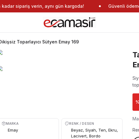
adar sipariş verin, aynı gün kargoda!
Güvenli ödeme
ikişsiz Toparlayıcı Sütyen Emay 169
T
E
Siy
top
Ma
MARKA
RENK / DESEN
Re
Emay
Beyaz, Siyah, Ten, Ekru,
Lacivert, Bordo