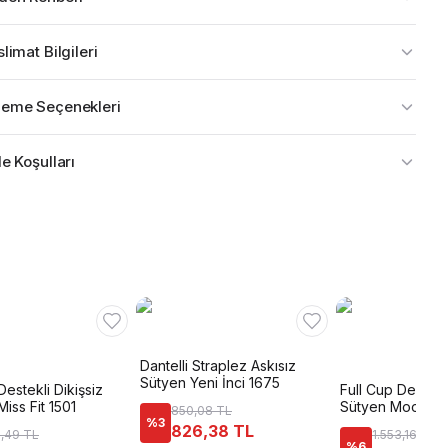
limat Bilgileri
eme Seçenekleri
e Koşulları
Dantelli Straplez Askısız
Sütyen Yeni İnci 1675
Destekli Dikişsiz
Full Cup Destekl
Miss Fit 1501
Sütyen Moonligh
850,08 TL
%
3
826,38 TL
,49 TL
1.553,16 TL
%
6