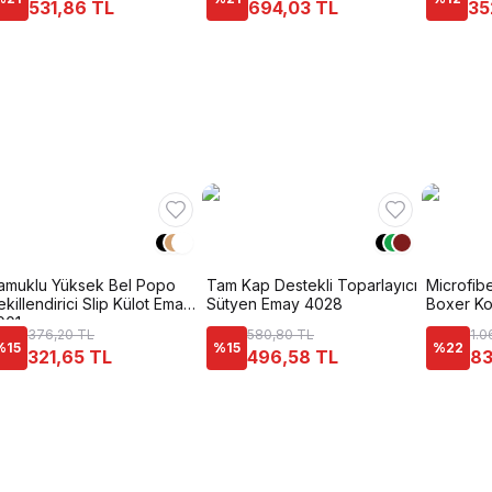
531,86 TL
694,03 TL
35
amuklu Yüksek Bel Popo
Tam Kap Destekli Toparlayıcı
Microfibe
ekillendirici Slip Külot Emay
Sütyen Emay 4028
Boxer Ko
001
376,20 TL
580,80 TL
1.0
%
15
%
15
%
22
321,65 TL
496,58 TL
83