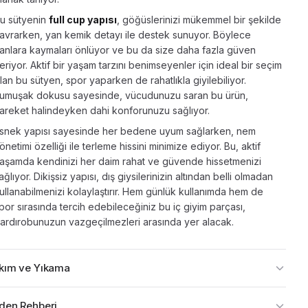
u sütyenin
full cup yapısı
, göğüslerinizi mükemmel bir şekilde
avrarken, yan kemik detayı ile destek sunuyor. Böylece
anlara kaymaları önlüyor ve bu da size daha fazla güven
eriyor. Aktif bir yaşam tarzını benimseyenler için ideal bir seçim
lan bu sütyen, spor yaparken de rahatlıkla giyilebiliyor.
umuşak dokusu sayesinde, vücudunuzu saran bu ürün,
areket halindeyken dahi konforunuzu sağlıyor.
snek yapısı sayesinde her bedene uyum sağlarken, nem
önetimi özelliği ile terleme hissini minimize ediyor. Bu, aktif
aşamda kendinizi her daim rahat ve güvende hissetmenizi
ağlıyor. Dikişsiz yapısı, dış giysilerinizin altından belli olmadan
ullanabilmenizi kolaylaştırır. Hem günlük kullanımda hem de
por sırasında tercih edebileceğiniz bu iç giyim parçası,
ardırobunuzun vazgeçilmezleri arasında yer alacak.
kım ve Yıkama
den Rehberi