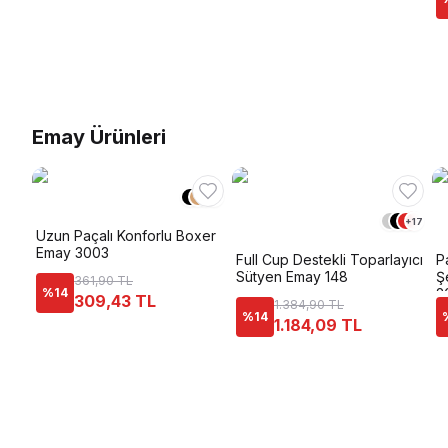
Emay Ürünleri
+
2
+
17
Uzun Paçalı Konforlu Boxer
Emay 3003
Full Cup Destekli Toparlayıcı
P
Sütyen Emay 148
Ş
361,90 TL
%
14
2
309,43 TL
1.384,90 TL
%
14
1.184,09 TL