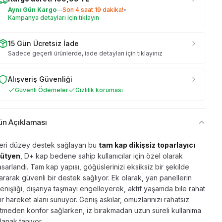
Aynı Gün Kargo
—
Son
4 saat 19 dakika
!
•
Kampanya detayları için tıklayın
15 Gün Ücretsiz İade
Sadece geçerli ürünlerde, iade detayları için tıklayınız
Alışveriş Güvenliği
Güvenli Ödemeler
Gizlilik koruması
ün Açıklaması
leri düzey destek sağlayan bu
tam kap dikişsiz toparlayıcı
ütyen
, D+ kap bedene sahip kullanıcılar için özel olarak
asarlandı. Tam kap yapısı, göğüslerinizi eksiksiz bir şekilde
ararak güvenli bir destek sağlıyor. Ek olarak, yan panellerin
enişliği, dışarıya taşmayı engelleyerek, aktif yaşamda bile rahat
ir hareket alanı sunuyor. Geniş askılar, omuzlarınızı rahatsız
tmeden konfor sağlarken, iz bırakmadan uzun süreli kullanıma
lanak tanıyor.