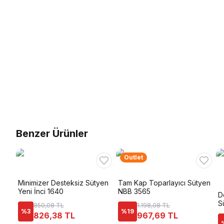
Benzer Ürünler
Outlet
Minimizer Desteksiz Sütyen
Tam Kap Toparlayıcı Sütyen
Yeni İnci 1640
NBB 3565
D
S
850,08 TL
1.198,08 TL
%
3
%
19
826,38 TL
967,69 TL