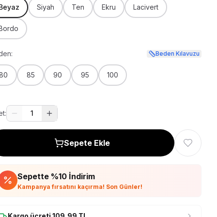
Beyaz
Siyah
Ten
Ekru
Lacivert
Bordo
den:
Beden Kılavuzu
80
85
90
95
100
t:
1
Sepete Ekle
Sepette %
10
İndirim
Kampanya fırsatını kaçırma! Son Günler!
Kargo ücreti
109,99
TL