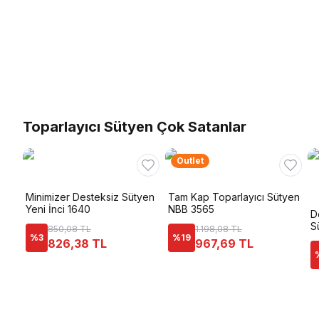
Toparlayıcı Sütyen Çok Satanlar
Outlet
Minimizer Desteksiz Sütyen
Tam Kap Toparlayıcı Sütyen
Yeni İnci 1640
NBB 3565
D
S
850,08 TL
1.198,08 TL
%
3
%
19
826,38 TL
967,69 TL