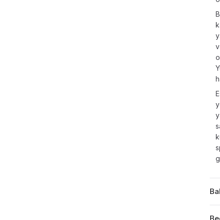
B
k
y
v
o
Y
h
E
y
y
s
k
s
g
Ba
Be