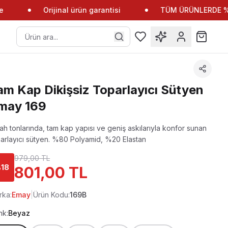
Orijinal ürün garantisi
TÜM ÜRÜNLERDE %10 
am Kap Dikişsiz Toparlayıcı Sütyen
may 169
ah tonlarında, tam kap yapısı ve geniş askılarıyla konfor sunan
arlayıcı sütyen.
%80 Polyamid, %20 Elastan
979,00 TL
%
18
801,00 TL
rka:
Emay
|
Ürün Kodu:
169B
nk:
Beyaz