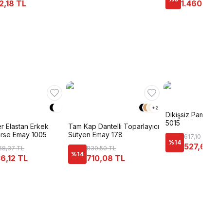
2,18 TL
1.460,94
+
2
Dikişsiz Pamuklu
5015
r Elastan Erkek
Tam Kap Dantelli Toparlayıcı
rse Emay 1005
Sütyen Emay 178
617,10 TL
%
14
527,63 
68,37 TL
830,50 TL
%
14
6,12 TL
710,08 TL