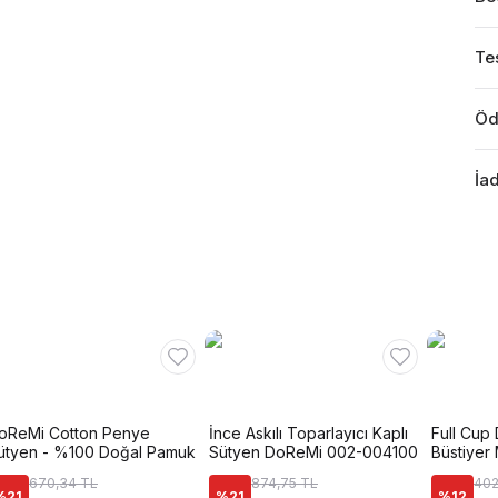
Tes
Öd
İad
oReMi Cotton Penye
İnce Askılı Toparlayıcı Kaplı
Full Cup 
ütyen - %100 Doğal Pamuk
Sütyen DoReMi 002-004100
Büstiyer 
670,34 TL
874,75 TL
402
%
21
%
21
%
12