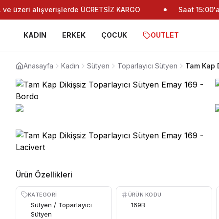
e üzeri alışverişlerde ÜCRETSİZ KARGO
Saat 15:00'a k
KADIN
ERKEK
ÇOCUK
OUTLET
Anasayfa
Kadın
Sütyen
Toparlayıcı Sütyen
Tam Kap D
Ürün Özellikleri
KATEGORI
ÜRÜN KODU
Sütyen / Toparlayıcı
169B
Sütyen