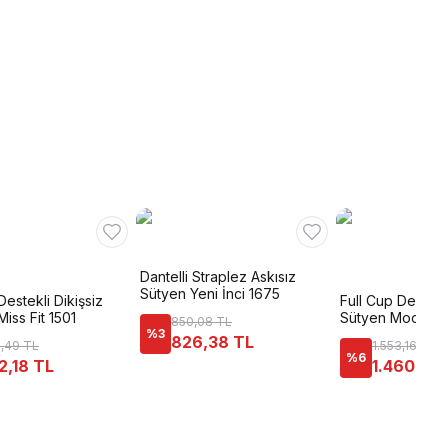
Dantelli Straplez Askısız
Sütyen Yeni İnci 1675
Destekli Dikişsiz
Full Cup Destekl
Miss Fit 1501
Sütyen Moonligh
850,08 TL
%
3
826,38 TL
,49 TL
1.553,16 TL
%
6
2,18 TL
1.460,94