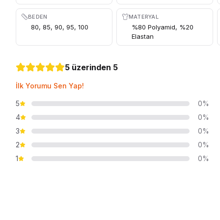
BEDEN
MATERYAL
80, 85, 90, 95, 100
%80 Polyamid, %20
Elastan
5 üzerinden 5
İlk Yorumu Sen Yap!
5
0%
4
0%
3
0%
2
0%
1
0%