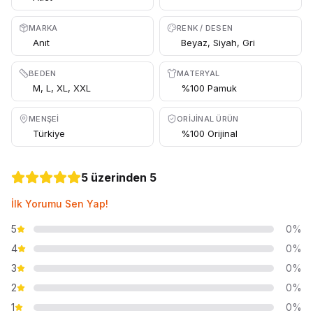
MARKA
RENK / DESEN
Anıt
Beyaz, Siyah, Gri
BEDEN
MATERYAL
M, L, XL, XXL
%100 Pamuk
MENŞEI
ORIJINAL ÜRÜN
Türkiye
%100 Orijinal
5 üzerinden 5
İlk Yorumu Sen Yap!
5
0%
4
0%
3
0%
2
0%
1
0%