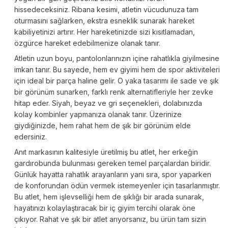
hissedeceksiniz. Ribana kesimi, atletin vücudunuza tam
oturmasını sağlarken, ekstra esneklik sunarak hareket
kabiliyetinizi artırır. Her hareketinizde sizi kısıtlamadan,
özgürce hareket edebilmenize olanak tanır.
Atletin uzun boyu, pantolonlarınızın içine rahatlıkla giyilmesine
imkan tanır. Bu sayede, hem ev giyimi hem de spor aktiviteleri
için ideal bir parça haline gelir. O yaka tasarımı ile sade ve şık
bir görünüm sunarken, farklı renk alternatifleriyle her zevke
hitap eder. Siyah, beyaz ve gri seçenekleri, dolabınızda
kolay kombinler yapmanıza olanak tanır. Üzerinize
giydiğinizde, hem rahat hem de şık bir görünüm elde
edersiniz.
Anıt markasının kalitesiyle üretilmiş bu atlet, her erkeğin
gardırobunda bulunması gereken temel parçalardan biridir.
Günlük hayatta rahatlık arayanların yanı sıra, spor yaparken
de konforundan ödün vermek istemeyenler için tasarlanmıştır.
Bu atlet, hem işlevselliği hem de şıklığı bir arada sunarak,
hayatınızı kolaylaştıracak bir iç giyim tercihi olarak öne
çıkıyor. Rahat ve şık bir atlet arıyorsanız, bu ürün tam sizin