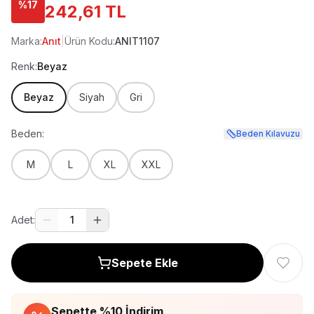
%
17
242,61 TL
Marka:
Anıt
|
Ürün Kodu:
ANIT1107
Renk:
Beyaz
Beyaz
Siyah
Gri
Beden:
Beden Kılavuzu
M
L
XL
XXL
Adet:
1
Sepete Ekle
Sepette %
10
İndirim