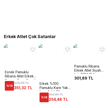
Erkek Atlet Çok Satanlar
Pamuklu Ribana
Erkek Atlet Siyah
Esnek Pamuklu
Lüx DRM 154
Ribana Atlet Erkek
301,89 TL
Korsesi Form Angel
434,98 TL
Erkek %100
6012
%
19
351,32 TL
Pamuklu Kare Yaka
İnce Askılı Ribana
302,95 TL
Esnek Rahat Atlet
%
16
254,48 TL
Özkan 12458