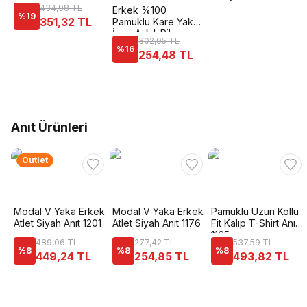
Korsesi Form Angel
434,98 TL
Erkek %100
6012
%
19
351,32 TL
Pamuklu Kare Yaka
İnce Askılı Ribana
302,95 TL
Esnek Rahat Atlet
%
16
254,48 TL
Özkan 12458
Anıt Ürünleri
Outlet
Modal V Yaka Erkek
Modal V Yaka Erkek
Pamuklu Uzun Kollu
Atlet Siyah Anıt 1201
Atlet Siyah Anıt 1176
Fit Kalıp T-Shirt Anıt
1165
489,06 TL
277,42 TL
537,59 TL
%
8
%
8
%
8
449,24 TL
254,85 TL
493,82 TL