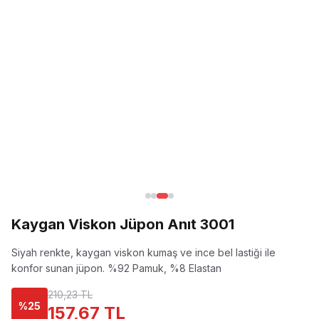
Kaygan Viskon Jüpon Anıt 3001
Siyah renkte, kaygan viskon kumaş ve ince bel lastiği ile
konfor sunan jüpon.
%92 Pamuk, %8 Elastan
210,23 TL
%
25
157,67 TL