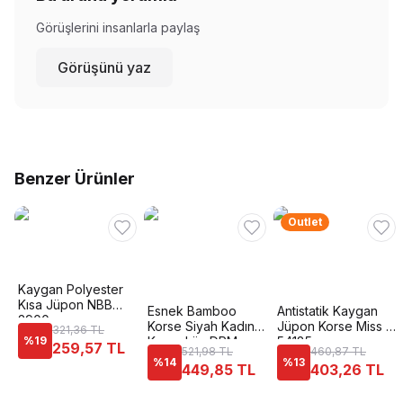
Görüşlerini insanlarla paylaş
Görüşünü yaz
Benzer Ürünler
Outlet
Kaygan Polyester
Kısa Jüpon NBB
Esnek Bamboo
Antistatik Kaygan
2900
Korse Siyah Kadın
Jüpon Korse Miss Fit
321,36 TL
%
19
Korse Lüx DRM
54185
259,57 TL
521,98 TL
460,87 TL
3008
%
14
%
13
449,85 TL
403,26 TL