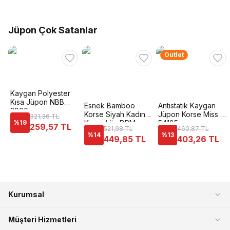
Jüpon Çok Satanlar
Outlet
Kaygan Polyester
Kısa Jüpon NBB
Esnek Bamboo
Antistatik Kaygan
2900
Korse Siyah Kadın
Jüpon Korse Miss Fit
321,36 TL
%
19
Korse Lüx DRM
54185
259,57 TL
521,98 TL
460,87 TL
3008
%
14
%
13
449,85 TL
403,26 TL
Kurumsal
Müşteri Hizmetleri