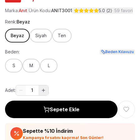
Marka:
Anıt
|
Ürün Kodu:
ANIT3001
|
5.0
(
2
)
·
59
favori
Renk:
Beyaz
Beyaz
Siyah
Ten
Beden:
Beden Kılavuzu
S
M
L
Adet:
1
Sepete Ekle
Sepette %
10
İndirim
Kampanya fırsatını kaçırma! Son Günler!