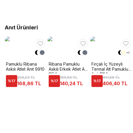
Anıt Ürünleri
+
1
Pamuklu Ribana
Ribana Pamuklu
Fırçalı İç Yüzeyli
Askılı Atlet Anıt 9910
Askılı Erkek Atlet Anıt
Termal Alt Pamuklu
1104
Anıt 1124
204,23 TL
169,64 TL
491,58 TL
%
17
%
17
%
17
168,86 TL
140,24 TL
406,40 TL