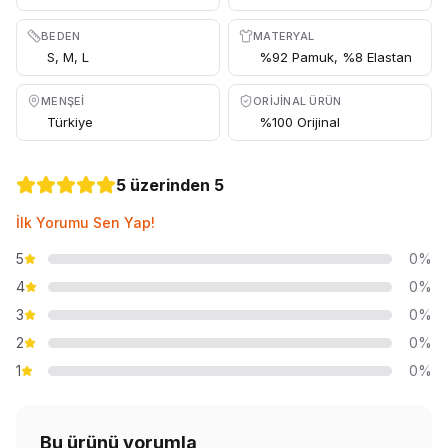
BEDEN
MATERYAL
S, M, L
%92 Pamuk, %8 Elastan
MENŞEI
ORIJINAL ÜRÜN
Türkiye
%100 Orijinal
5 üzerinden 5
İlk Yorumu Sen Yap!
5
0%
4
0%
3
0%
2
0%
1
0%
Bu ürünü yorumla