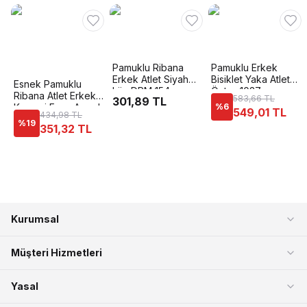
Pamuklu Ribana
Pamuklu Erkek
Erkek Atlet Siyah
Bisiklet Yaka Atlet
Esnek Pamuklu
Lüx DRM 154
Öztaş 1037
Ribana Atlet Erkek
583,66 TL
301,89 TL
Korsesi Form Angel
%
6
549,01 TL
434,98 TL
6012
%
19
351,32 TL
Kurumsal
Müşteri Hizmetleri
Yasal