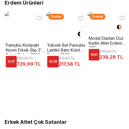
Erdem Ürünleri
Outlet
Outlet
Modal Elastan Düz
Kadın Atlet Erdem
Pamuklu Kompakt
Yüksek Bel Pamuklu
2115
Kesim Erkek Slip 3'lü
Lastikli Bato Külot
490,22 TL
Paket Erdem 1300
Erdem 2501
%
51
239,29 TL
881,32 TL
912,50 TL
%
17
%
76
729,99 TL
217,58 TL
Erkek Atlet Çok Satanlar