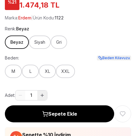
%
21
1.474,18 TL
Marka:
Erdem
|
Ürün Kodu:
1122
Renk:
Beyaz
Beyaz
Siyah
Gri
Beden:
Beden Kılavuzu
M
L
XL
XXL
Adet:
1
Sepete Ekle
Sepette %
10
İndirim