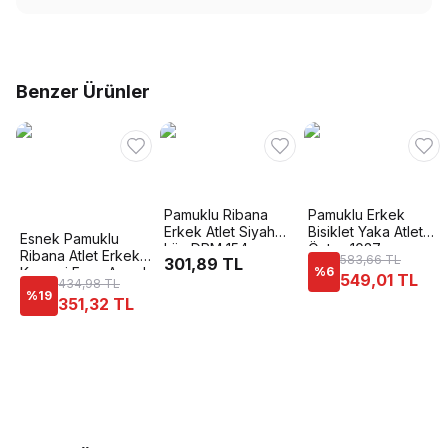
Benzer Ürünler
Pamuklu Ribana
Pamuklu Erkek
Erkek Atlet Siyah
Bisiklet Yaka Atlet
Esnek Pamuklu
Lüx DRM 154
Öztaş 1037
Ribana Atlet Erkek
583,66 TL
301,89 TL
Korsesi Form Angel
%
6
549,01 TL
434,98 TL
6012
%
19
351,32 TL