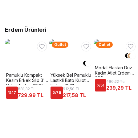
Erdem Ürünleri
Outlet
Outlet
Modal Elastan Düz
Kadın Atlet Erdem
Pamuklu Kompakt
Yüksek Bel Pamuklu
2115
Kesim Erkek Slip 3'lü
Lastikli Bato Külot
490,22 TL
Paket Erdem 1300
Erdem 2501
%
51
239,29 TL
881,32 TL
912,50 TL
%
17
%
76
729,99 TL
217,58 TL