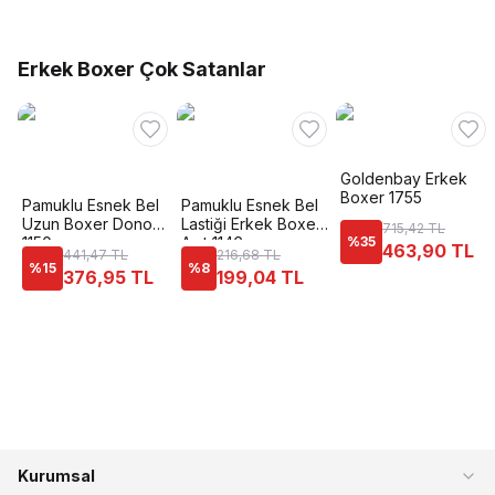
Erkek Boxer Çok Satanlar
Goldenbay Erkek
Boxer 1755
Pamuklu Esnek Bel
Pamuklu Esnek Bel
Uzun Boxer Dono
Lastiği Erkek Boxer
715,42 TL
1150
Anıt 1146
%
35
463,90 TL
441,47 TL
216,68 TL
%
15
%
8
376,95 TL
199,04 TL
Kurumsal