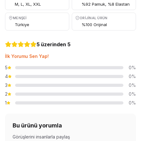
M, L, XL, XXL
%92 Pamuk, %8 Elastan
MENŞEI
ORIJINAL ÜRÜN
Türkiye
%100 Orijinal
5 üzerinden 5
İlk Yorumu Sen Yap!
5
0%
4
0%
3
0%
2
0%
1
0%
Bu ürünü yorumla
Görüşlerini insanlarla paylaş