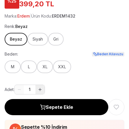
%
25
399,20 TL
Marka:
Erdem
|
Ürün Kodu:
ERDEM1432
Renk:
Beyaz
Beyaz
Siyah
Gri
Beden:
Beden Kılavuzu
M
L
XL
XXL
Adet:
1
Sepete Ekle
Sepette %
10
İndirim