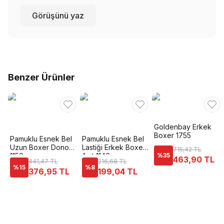
Görüşünü yaz
Benzer Ürünler
Goldenbay Erkek
Boxer 1755
Pamuklu Esnek Bel
Pamuklu Esnek Bel
Uzun Boxer Dono
Lastiği Erkek Boxer
715,42 TL
1150
Anıt 1146
%
35
463,90 TL
441,47 TL
216,68 TL
%
15
%
8
376,95 TL
199,04 TL