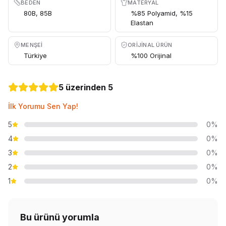
BEDEN
MATERYAL
80B, 85B
%85 Polyamid, %15
Elastan
MENŞEI
ORIJINAL ÜRÜN
Türkiye
%100 Orijinal
5 üzerinden 5
İlk Yorumu Sen Yap!
5
0%
4
0%
3
0%
2
0%
1
0%
Bu ürünü yorumla