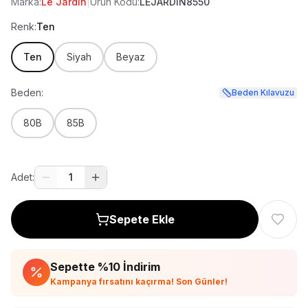
Marka:
Le Jardin
|
Ürün Kodu:
LEJARDIN8550
Renk:
Ten
Ten
Siyah
Beyaz
Beden:
Beden Kılavuzu
80B
85B
Adet:
1
Sepete Ekle
Sepette %
10
İndirim
Kampanya fırsatını kaçırma! Son Günler!