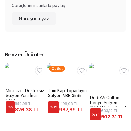
Görüşlerini insanlarla paylaş
Görüşünü yaz
Benzer Ürünler
Outlet
Minimizer Desteksiz
Tam Kap Toparlayıcı
Sütyen Yeni İnci
Sütyen NBB 3565
DoReMi Cotton
1640
Penye Sütyen -
850,08 TL
1.198,08 TL
%
3
%
19
%100 Doğal Pamuk
826,38 TL
967,69 TL
633,10 TL
%
21
502,31 TL