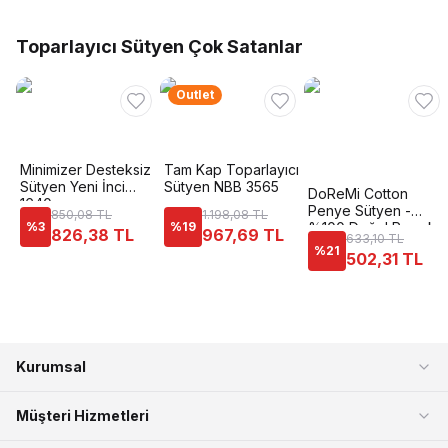
Toparlayıcı Sütyen Çok Satanlar
Outlet
Minimizer Desteksiz
Tam Kap Toparlayıcı
Sütyen Yeni İnci
Sütyen NBB 3565
DoReMi Cotton
1640
Penye Sütyen -
850,08 TL
1.198,08 TL
%
3
%
19
%100 Doğal Pamuk
826,38 TL
967,69 TL
633,10 TL
%
21
502,31 TL
Kurumsal
Müşteri Hizmetleri