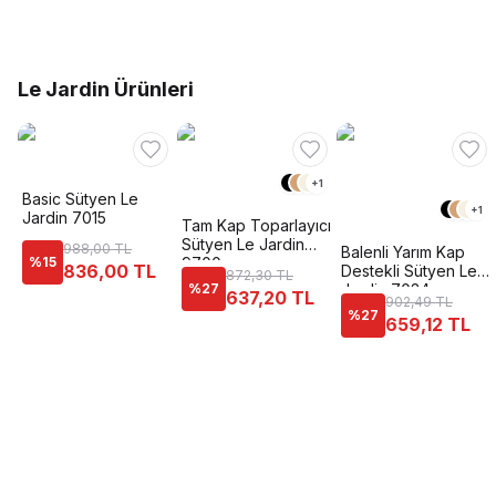
Le Jardin Ürünleri
+
1
Basic Sütyen Le
+
1
Jardin 7015
Tam Kap Toparlayıcı
Sütyen Le Jardin
988,00 TL
Balenli Yarım Kap
%
15
9700
836,00 TL
Destekli Sütyen Le
872,30 TL
%
27
Jardin 7034
637,20 TL
902,49 TL
%
27
659,12 TL