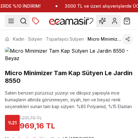
RDE %10 İNDİRİM!
3000 TL ve üzeri alışverişlerde 
Kadın
Sütyen
Toparlayıcı Sütyen
Micro Minimizer Tam Kap Sütyen Le Jardin 8550
Anasayfa
Micro Minimizer Tam Kap Sütyen Le Jardin
8550
Saten benzeri pürüzsüz yüzeyi ve dikişsiz yapısıyla ince
kumaşların altında görünmeyen, siyah, ten ve beyaz renk
seçenekleri sunan tam kap sütyen.
%85 Polyamid, %15 Elastan
1.231,70 TL
%
21
969,16 TL