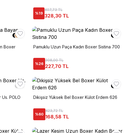
407,73 TL
%
19
328,30 TL
+
1
n Boxer
Pamuklu Uzun Paça Kadın Boxer Sistina 700
308,00 TL
%
26
227,70 TL
r Us. POLO
Dikişsiz Yüksek Bel Boxer Külot Erdem 626
423,72 TL
%
60
168,58 TL