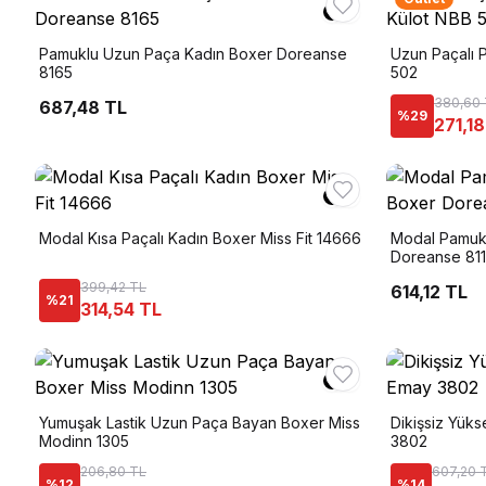
Pamuklu Uzun Paça Kadın Boxer Doreanse
Uzun Paçalı 
8165
502
380,60
687,48 TL
%
29
271,18
Modal Kısa Paçalı Kadın Boxer Miss Fit 14666
Modal Pamukl
Doreanse 81
399,42 TL
614,12 TL
%
21
314,54 TL
Yumuşak Lastik Uzun Paça Bayan Boxer Miss
Dikişsiz Yük
Modinn 1305
3802
206,80 TL
607,20 
%
12
%
14