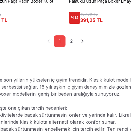
zun Paça Kadın Boxer Külot
Pamuklu Uzun Paça Boxer Emay
L
457,60 TL
%
14
 TL
391,25 TL
1
2
e son yılların yükselen iç giyim trendidir. Klasik külot mode
serbestisi sağlar. 16 yılı aşkın iç giyim deneyimimizle gözlem
boxer modellerini geniş bir beden aralığıyla sunuyoruz.
şte öne çıkan tercih nedenleri:
aktivitelerde bacak sürtünmesini önler ve yerinde kalır. Li
nlerinde klasik külota alternatif olarak konfor sunar.
 bacak sürtünmesini engellemek için tercih edilir. Ten rengi 