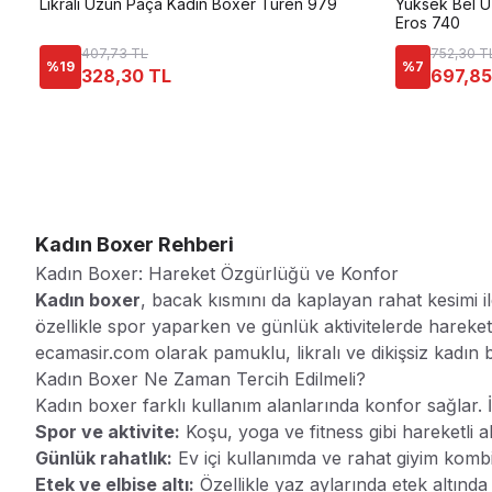
Likralı Uzun Paça Kadın Boxer Türen 979
Yüksek Bel U
Eros 740
407,73 TL
752,30 T
%
19
%
7
328,30 TL
697,85
Kadın Boxer
Rehberi
Kadın Boxer: Hareket Özgürlüğü ve Konfor
Kadın boxer
, bacak kısmını da kaplayan rahat kesimi il
özellikle spor yaparken ve günlük aktivitelerde hareket 
ecamasir.com olarak pamuklu, likralı ve dikişsiz kadın 
Kadın Boxer Ne Zaman Tercih Edilmeli?
Kadın boxer farklı kullanım alanlarında konfor sağlar. İ
Spor ve aktivite:
Koşu, yoga ve fitness gibi hareketli 
Günlük rahatlık:
Ev içi kullanımda ve rahat giyim kombi
Etek ve elbise altı:
Özellikle yaz aylarında etek altında