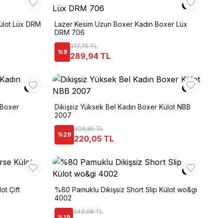
ülot Lüx DRM
Lazer Kesim Uzun Boxer Kadın Boxer Lüx
DRM 706
317,75 TL
%
9
289,94 TL
 Boxer
Dikişsiz Yüksek Bel Kadın Boxer Külot NBB
2007
308,85 TL
%
29
220,05 TL
t Çift
%80 Pamuklu Dikişsiz Short Slip Külot wo&gi
4002
343,98 TL
%
19