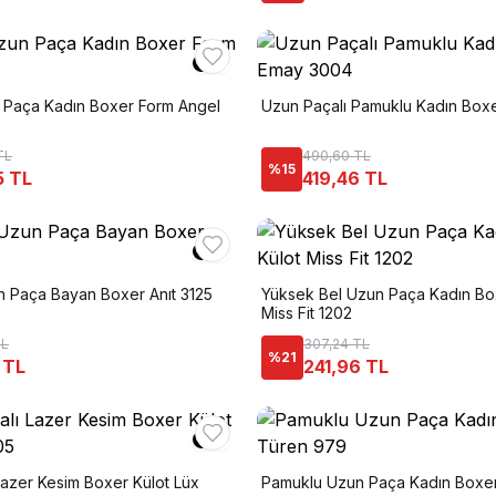
n Paça Kadın Boxer Form Angel
Uzun Paçalı Pamuklu Kadın Box
TL
490,60 TL
%
15
5 TL
419,46 TL
 Paça Bayan Boxer Anıt 3125
Yüksek Bel Uzun Paça Kadın Bo
Miss Fit 1202
TL
307,24 TL
%
21
 TL
241,96 TL
Lazer Kesim Boxer Külot Lüx
Pamuklu Uzun Paça Kadın Boxe