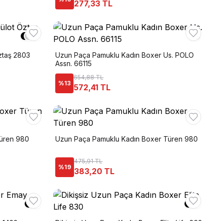
277,33 TL
+
1
ztaş 2803
Uzun Paça Pamuklu Kadın Boxer Us. POLO
Assn. 66115
654,88 TL
%
13
572,41 TL
Türen 980
Uzun Paça Pamuklu Kadın Boxer Türen 980
475,91 TL
%
19
383,20 TL