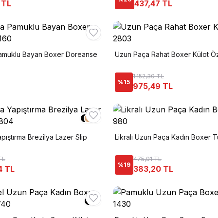
 TL
437,47 TL
amuklu Bayan Boxer Doreanse
Uzun Paça Rahat Boxer Külot Ö
1.152,30 TL
%
15
975,49 TL
+
1
ıştırma Brezilya Lazer Slip
Likralı Uzun Paça Kadın Boxer 
TL
475,91 TL
%
19
4 TL
383,20 TL