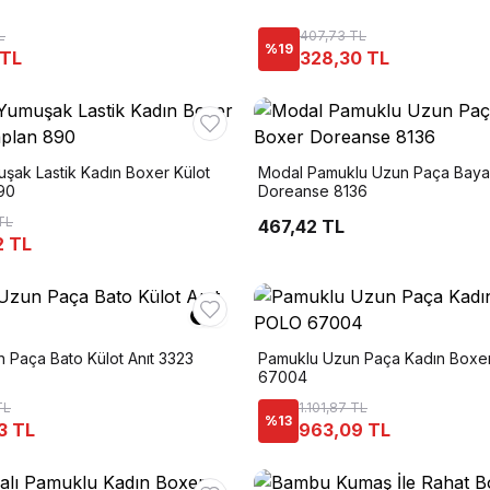
L
407,73 TL
%
19
 TL
328,30 TL
şak Lastik Kadın Boxer Külot
Modal Pamuklu Uzun Paça Baya
890
Doreanse 8136
TL
467,42 TL
2 TL
 Paça Bato Külot Anıt 3323
Pamuklu Uzun Paça Kadın Boxe
67004
TL
1.101,87 TL
%
13
3 TL
963,09 TL