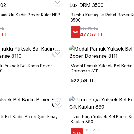
Pamuklu Kadın Boxer Külot NBB
Bambu Kumaş İle Rahat Boxer K
3500
 TL
523,35 TL
%
9
 TL
477,57 TL
u Yüksek Bel Kadın Boxer
Modal Pamuk Yüksek Bel Kadın
10
Doreanse 8111
522,59 TL
sek Bel Kadın Boxer Şort Emay
Uzun Paça Yüksek Bel Korse Külo
Kaplan 890
TL
593,82 TL
%
26