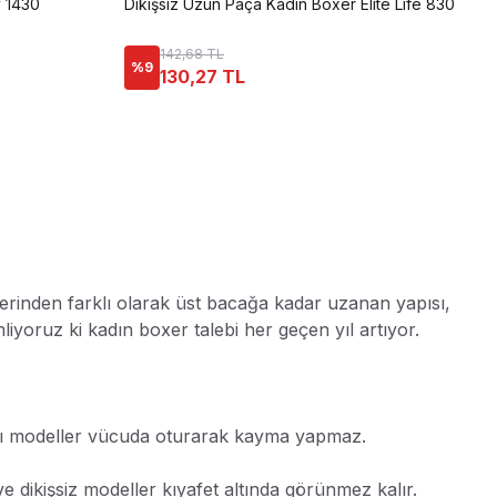
 1430
Dikişsiz Uzun Paça Kadın Boxer Elite Life 830
142,68 TL
%
9
130,27 TL
llerinden farklı olarak üst bacağa kadar uzanan yapısı,
liyoruz ki kadın boxer talebi her geçen yıl artıyor.
kralı modeller vücuda oturarak kayma yapmaz.
ve dikişsiz modeller kıyafet altında görünmez kalır.