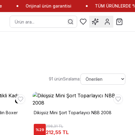
Orijinal ürün garantisi
TÜM ÜRÜNLERDE %10 
91
ürün
Sıralama:
dın Boxer
Dikişsiz Mini Şort Toparlayıcı NBB 2008
298,31 TL
%
29
212,55 TL