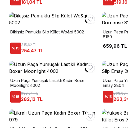
181,04 TL
519,16
Dikişsiz Pamuklu Slip Külot Wo&gi 5002
Uzun Paça P
8160
315,62 TL
659,96 TL
%
19
254,47 TL
Uzun Paça Yumuşak Lastikli Kadın Boxer
Uzun Paça Yap
Moonlight 4002
Emay 2804
333,24 TL
308,00 
%
15
%
15
282,12 TL
263,3