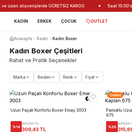
 üzeri alışverişlerde ÜCRETSİZ KARGO
Saat 15:00'a k
KADIN
ERKEK
ÇOCUK
OUTLET
Anasayfa
Kadın
Kadın Boxer
Kadın Boxer Çeşitleri
Rahat ve Pratik Seçenekler
Marka
Beden
Renk
Fiyat
Outlet
+
2
Uzun Paçalı Konforlu Boxer Emay 3003
Pamuklu Uzun
675
361,90 TL
428,54 
%
14
%
26
309,43 TL
315,6