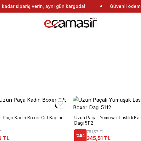
adar sipariş verin, aynı gün kargoda!
Güvenli ödeme
 Paça Kadın Boxer Çift Kaplan
Uzun Paçalı Yumuşak Lastikli Ka
Dagi 5112
TL
751,57 TL
%
54
9 TL
345,51 TL