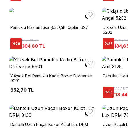
Pamuklu Elastan Kısa Şort Çift Kaplan 627
Dikişsiz Uzu
5202
413,73 TL
254,02 
%
26
%
27
304,80 TL
184,6
Yüksek Bel Pamuklu Kadın Boxer Doreanse
Pamuklu Uzun
9901
143,26 
652,70 TL
%
17
118,44
Dantelli Uzun Paçalı Boxer Külot Lüx DRM
Uzun Paçalı 