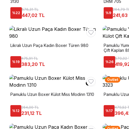
3130
DRM 705
576,31 TL
264,79 T
%
22
%
9
447,02 TL
241,63
Likralı Uzun Paça Kadın Boxer Türen 980
Pamuklu Yumu
Çift Kaplan 
475,91 TL
570,02 
%
19
%
26
383,20 TL
419,9
Outlet
Pamuklu Uzun Boxer Külot Miss Modinn 1310
Pamuklu Uzun
264,00 TL
479,52 
%
12
%
17
231,12 TL
396,4
Outlet