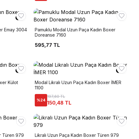
er Emay 3004
Pamuklu Modal Uzun Paça Kadın Boxer
Doreanse 7160
595,77 TL
xer Külot
Modal Likralı Uzun Paça Kadın Boxer İMER
1100
197,60 TL
%
24
150,48 TL
r Türen 979
Likralı Uzun Paça Kadın Boxer Türen 979