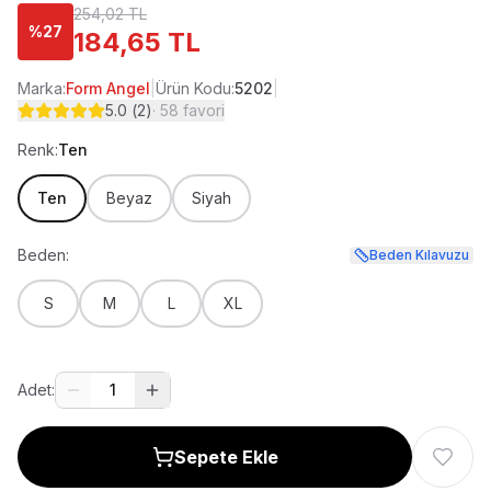
254,02 TL
%
27
184,65 TL
Marka:
Form Angel
|
Ürün Kodu:
5202
|
5.0
(
2
)
·
58
favori
Renk:
Ten
Ten
Beyaz
Siyah
Beden:
Beden Kılavuzu
S
M
L
XL
Adet:
1
Sepete Ekle