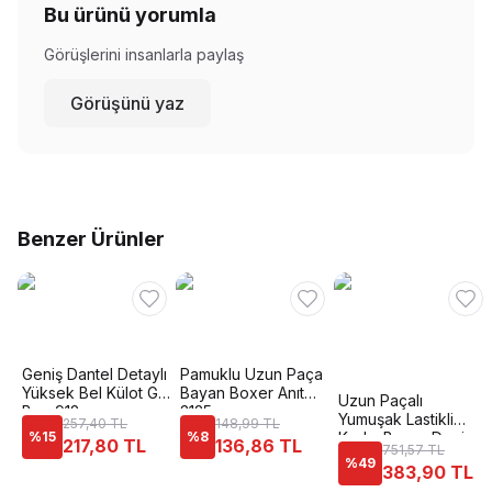
Bu ürünü yorumla
Görüşlerini insanlarla paylaş
Görüşünü yaz
Benzer Ürünler
Geniş Dantel Detaylı
Pamuklu Uzun Paça
Yüksek Bel Külot G-
Bayan Boxer Anıt
Uzun Paçalı
Box 912
3125
Yumuşak Lastikli
257,40 TL
148,99 TL
%
15
%
8
Kadın Boxer Dagi
217,80 TL
136,86 TL
751,57 TL
5112
%
49
383,90 TL