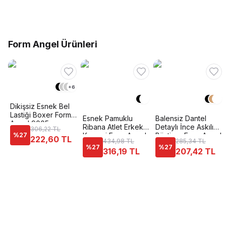
Form Angel Ürünleri
+
6
Dikişsiz Esnek Bel
Lastiği Boxer Form
Esnek Pamuklu
Balensiz Dantel
Angel 9005
Ribana Atlet Erkek
Detaylı İnce Askılı
306,22 TL
%
27
Korsesi Form Angel
Büstiyer Form Angel
222,60 TL
434,98 TL
285,34 TL
6012
5315
%
27
%
27
316,19 TL
207,42 TL