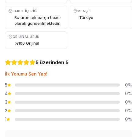
PAKET İÇERIĞI
MENŞEI
Bu ürün tek parça boxer
Türkiye
olarak gönderilmektedir.
ORIJINAL ÜRÜN
%100 Orijinal
5 üzerinden 5
İlk Yorumu Sen Yap!
5
0%
4
0%
3
0%
2
0%
1
0%