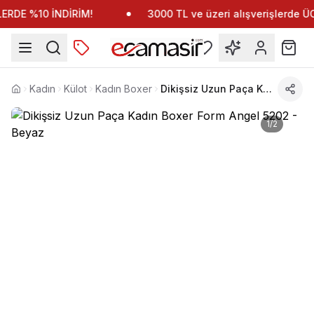
RDE %10 İNDİRİM!
3000 TL ve üzeri alışverişlerde 
Kadın
Külot
Kadın Boxer
Dikişsiz Uzun Paça Kadın Boxer Form Angel 5202
Anasayfa
1
/
2