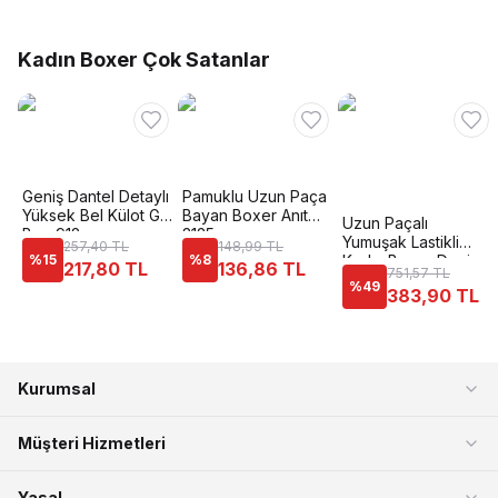
Kadın Boxer Çok Satanlar
Geniş Dantel Detaylı
Pamuklu Uzun Paça
Yüksek Bel Külot G-
Bayan Boxer Anıt
Uzun Paçalı
Box 912
3125
Yumuşak Lastikli
257,40 TL
148,99 TL
%
15
%
8
Kadın Boxer Dagi
217,80 TL
136,86 TL
751,57 TL
5112
%
49
383,90 TL
Kurumsal
Müşteri Hizmetleri
Yasal