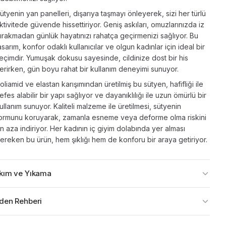
ütyenin yan panelleri, dışarıya taşmayı önleyerek, sizi her türlü
ktivitede güvende hissettiriyor. Geniş askıları, omuzlarınızda iz
ırakmadan günlük hayatınızı rahatça geçirmenizi sağlıyor. Bu
asarım, konfor odaklı kullanıcılar ve olgun kadınlar için ideal bir
eçimdir. Yumuşak dokusu sayesinde, cildinize dost bir his
erirken, gün boyu rahat bir kullanım deneyimi sunuyor.
oliamid ve elastan karışımından üretilmiş bu sütyen, hafifliği ile
efes alabilir bir yapı sağlıyor ve dayanıklılığı ile uzun ömürlü bir
ullanım sunuyor. Kaliteli malzeme ile üretilmesi, sütyenin
ormunu koruyarak, zamanla esneme veya deforme olma riskini
n aza indiriyor. Her kadının iç giyim dolabında yer alması
ereken bu ürün, hem şıklığı hem de konforu bir araya getiriyor.
kım ve Yıkama
den Rehberi