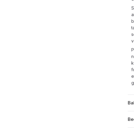
S
a
b
t
s
v
P
n
k
f
e
g
Ba
Be