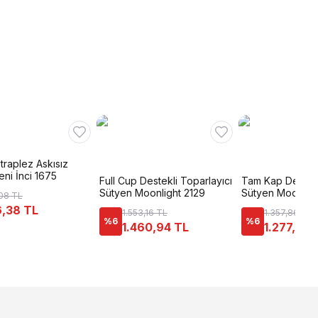
Straplez Askısız
ni İnci 1675
Full Cup Destekli Toparlayıcı
Tam Kap Destekl
Sütyen Moonlight 2129
Sütyen Moonligh
08 TL
,38 TL
1.553,16 TL
1.357,86 TL
%
6
%
6
1.460,94 TL
1.277,24 