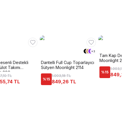
+
3
Tam Kap Destekl
Moonlight 2119
esenli Destekli
Dantelli Full Cup Toparlayıcı
ülot Takımı
Sütyen Moonlight 2114
1.003,18 TL
t 306
%
15
849,26 
47,10 TL
1.003,18 TL
%
15
055,74 TL
849,26 TL