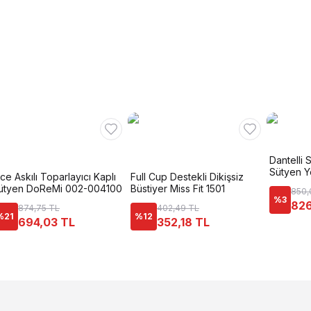
Dantelli 
Sütyen Ye
nce Askılı Toparlayıcı Kaplı
Full Cup Destekli Dikişsiz
ütyen DoReMi 002-004100
Büstiyer Miss Fit 1501
850,
%
3
826
874,75 TL
402,49 TL
%
21
%
12
694,03 TL
352,18 TL