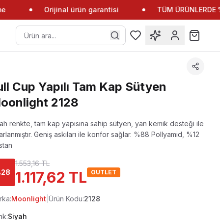
Orijinal ürün garantisi
TÜM ÜRÜNLERDE %10
ull Cup Yapılı Tam Kap Sütyen
oonlight 2128
ah renkte, tam kap yapısına sahip sütyen, yan kemik desteği ile
arlanmıştır. Geniş askıları ile konfor sağlar.
%88 Pollyamid, %12
stan
1.553,16 TL
%
28
1.117,62 TL
OUTLET
rka:
Moonlight
|
Ürün Kodu:
2128
nk:
Siyah