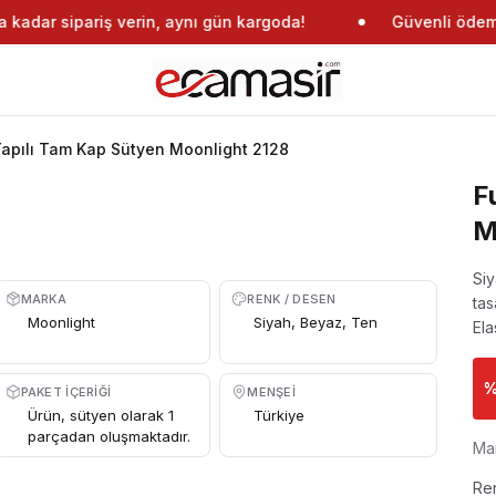
kadar sipariş verin, aynı gün kargoda!
Güvenli ödeme
Yapılı Tam Kap Sütyen Moonlight 2128
F
M
Siy
MARKA
RENK / DESEN
tas
Moonlight
Siyah, Beyaz, Ten
Ela
PAKET İÇERIĞI
MENŞEI
Ürün, sütyen olarak 1
Türkiye
parçadan oluşmaktadır.
Ma
Re