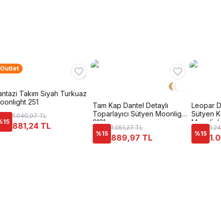
Outlet
antazi Takım Siyah Turkuaz
oonlight 251
Tam Kap Dantel Detaylı
Leopar D
Toparlayıcı Sütyen Moonlight
Sütyen K
1.040,97 TL
%
15
2131
Moonligh
881,24 TL
1.051,27 TL
1.2
%
15
%
15
889,97 TL
1.