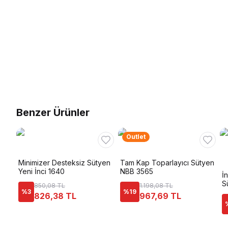
Benzer Ürünler
Outlet
Minimizer Desteksiz Sütyen
Tam Kap Toparlayıcı Sütyen
Yeni İnci 1640
NBB 3565
İ
S
850,08 TL
1.198,08 TL
%
3
%
19
826,38 TL
967,69 TL