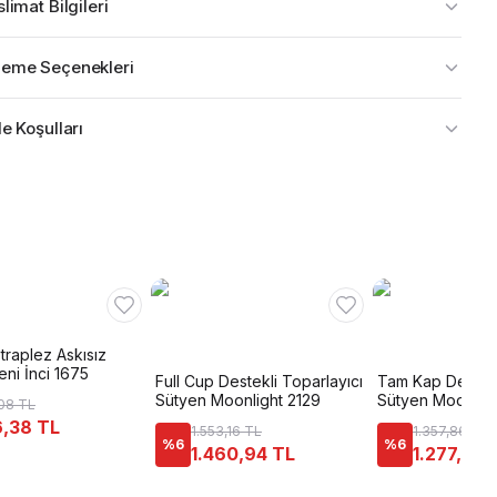
limat Bilgileri
eme Seçenekleri
e Koşulları
Straplez Askısız
ni İnci 1675
Full Cup Destekli Toparlayıcı
Tam Kap Destekl
Sütyen Moonlight 2129
Sütyen Moonligh
08 TL
,38 TL
1.553,16 TL
1.357,86 TL
%
6
%
6
1.460,94 TL
1.277,24 