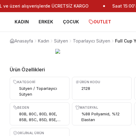
ve üzeri alışverişlerde ÜCRETSİZ KARGO
Saat 15:00'a 
KADIN
ERKEK
ÇOCUK
OUTLET
Anasayfa
Kadın
Sütyen
Toparlayıcı Sütyen
Full Cup 
Ürün Özellikleri
KATEGORI
ÜRÜN KODU
Sütyen / Toparlayıcı
2128
Sütyen
BEDEN
MATERYAL
80B, 80C, 80D, 80E,
%88 Pollyamid, %12
85B, 85C, 85D, 85E,
Elastan
90B, 90C, 90D, 90E,
95B, 95D, 95E, 100B,
ORIJINAL ÜRÜN