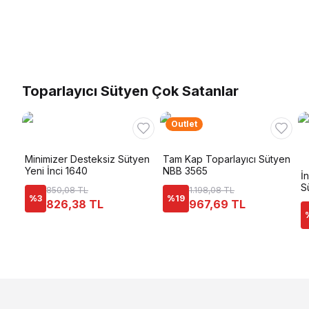
Toparlayıcı Sütyen Çok Satanlar
Outlet
Minimizer Desteksiz Sütyen
Tam Kap Toparlayıcı Sütyen
Yeni İnci 1640
NBB 3565
İ
S
850,08 TL
1.198,08 TL
%
3
%
19
826,38 TL
967,69 TL