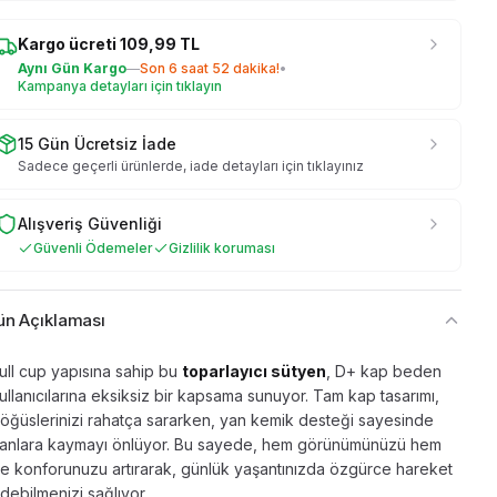
Kargo ücreti
109,99
TL
Aynı Gün Kargo
—
Son
6 saat 52 dakika
!
•
Kampanya detayları için tıklayın
15 Gün Ücretsiz İade
Sadece geçerli ürünlerde, iade detayları için tıklayınız
Alışveriş Güvenliği
Güvenli Ödemeler
Gizlilik koruması
ün Açıklaması
ull cup yapısına sahip bu
toparlayıcı sütyen
, D+ kap beden
ullanıcılarına eksiksiz bir kapsama sunuyor. Tam kap tasarımı,
öğüslerinizi rahatça sararken, yan kemik desteği sayesinde
anlara kaymayı önlüyor. Bu sayede, hem görünümünüzü hem
e konforunuzu artırarak, günlük yaşantınızda özgürce hareket
debilmenizi sağlıyor.