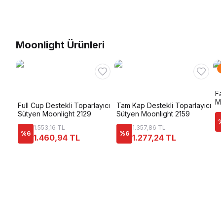
Moonlight Ürünleri
F
M
Full Cup Destekli Toparlayıcı
Tam Kap Destekli Toparlayıcı
Sütyen Moonlight 2129
Sütyen Moonlight 2159
1.553,16 TL
1.357,86 TL
%
6
%
6
1.460,94 TL
1.277,24 TL