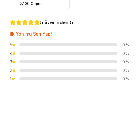
100C, 100D, 95C
%100 Orijinal
5 üzerinden 5
İlk Yorumu Sen Yap!
5
0%
4
0%
3
0%
2
0%
1
0%