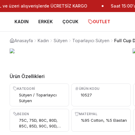
e üzeri alışverişlerde ÜCRETSİZ KARGO
Saat 15:00'a k
KADIN
ERKEK
ÇOCUK
OUTLET
Anasayfa
Kadın
Sütyen
Toparlayıcı Sütyen
Full Cup 
Ürün Özellikleri
KATEGORI
ÜRÜN KODU
Sütyen / Toparlayıcı
10527
Sütyen
BEDEN
MATERYAL
75C, 75D, 80C, 80D,
%95 Cotton, %5 Elastan
85C, 85D, 90C, 90D,
95C, 95D