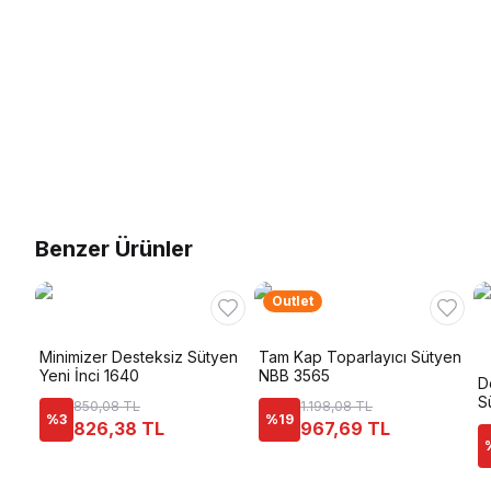
Benzer Ürünler
Outlet
Minimizer Desteksiz Sütyen
Tam Kap Toparlayıcı Sütyen
Yeni İnci 1640
NBB 3565
D
S
850,08 TL
1.198,08 TL
%
3
%
19
826,38 TL
967,69 TL