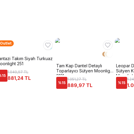
Outlet
antazi Takım Siyah Turkuaz
oonlight 251
Tam Kap Dantel Detaylı
Leopar D
Toparlayıcı Sütyen Moonlight
Sütyen K
1.040,97 TL
%
15
2131
Moonligh
881,24 TL
1.051,27 TL
1.2
%
15
%
15
889,97 TL
1.