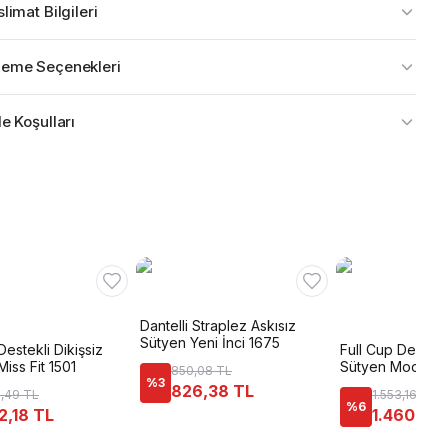
limat Bilgileri
eme Seçenekleri
e Koşulları
Dantelli Straplez Askısız
Sütyen Yeni İnci 1675
Destekli Dikişsiz
Full Cup Destekl
Miss Fit 1501
Sütyen Moonligh
850,08 TL
%
3
826,38 TL
,49 TL
1.553,16 TL
%
6
2,18 TL
1.460,94