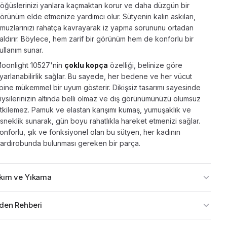
öğüslerinizi yanlara kaçmaktan korur ve daha düzgün bir
örünüm elde etmenize yardımcı olur. Sütyenin kalın askıları,
muzlarınızı rahatça kavrayarak iz yapma sorununu ortadan
aldırır. Böylece, hem zarif bir görünüm hem de konforlu bir
ullanım sunar.
oonlight 10527'nin
çoklu kopça
özelliği, belinize göre
yarlanabilirlik sağlar. Bu sayede, her bedene ve her vücut
ipine mükemmel bir uyum gösterir. Dikişsiz tasarımı sayesinde
iysilerinizin altında belli olmaz ve dış görünümünüzü olumsuz
tkilemez. Pamuk ve elastan karışımı kumaş, yumuşaklık ve
sneklik sunarak, gün boyu rahatlıkla hareket etmenizi sağlar.
onforlu, şık ve fonksiyonel olan bu sütyen, her kadının
ardırobunda bulunması gereken bir parça.
kım ve Yıkama
den Rehberi