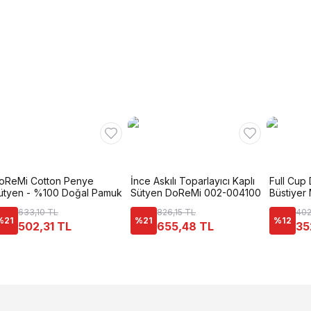
oReMi Cotton Penye
İnce Askılı Toparlayıcı Kaplı
Full Cup 
ütyen - %100 Doğal Pamuk
Sütyen DoReMi 002-004100
Büstiyer 
633,10 TL
826,15 TL
402
%
21
%
21
%
12
502,31 TL
655,48 TL
35