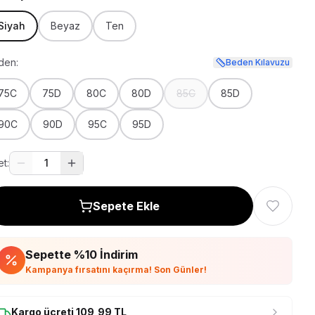
Siyah
Beyaz
Ten
den:
Beden Kılavuzu
75C
75D
80C
80D
85C
85D
90C
90D
95C
95D
t:
1
Sepete Ekle
Sepette %
10
İndirim
Kampanya fırsatını kaçırma! Son Günler!
Kargo ücreti
109,99
TL