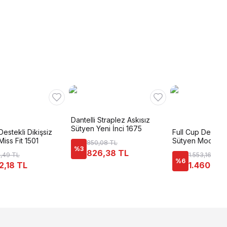
Dantelli Straplez Askısız
Sütyen Yeni İnci 1675
Destekli Dikişsiz
Full Cup Destekl
Miss Fit 1501
Sütyen Moonligh
850,08 TL
%
3
826,38 TL
,49 TL
1.553,16 TL
%
6
2,18 TL
1.460,94