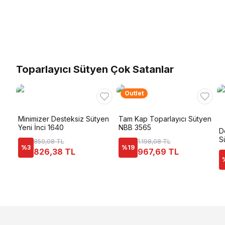
Toparlayıcı Sütyen Çok Satanlar
Outlet
Minimizer Desteksiz Sütyen
Tam Kap Toparlayıcı Sütyen
Yeni İnci 1640
NBB 3565
D
S
850,08 TL
1.198,08 TL
%
3
%
19
826,38 TL
967,69 TL