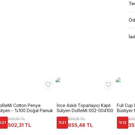
Tes
Öd
İad
oReMi Cotton Penye
İnce Askılı Toparlayıcı Kaplı
Full Cup 
ütyen - %100 Doğal Pamuk
Sütyen DoReMi 002-004100
Büstiyer 
633,10 TL
826,15 TL
402
%
21
%
21
%
12
502,31 TL
655,48 TL
35