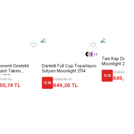
+
3
Tam Kap Destekl
Moonlight 2119
esenli Destekli
Dantelli Full Cup Toparlayıcı
ülot Takımı
Sütyen Moonlight 2114
1.003,18 TL
t 306
%
15
849,26 
47,10 TL
1.003,18 TL
%
15
055,74 TL
849,26 TL