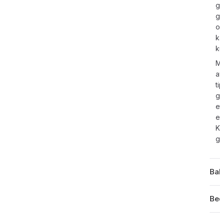
g
g
o
k
k
M
a
t
g
e
e
K
g
Ba
Be