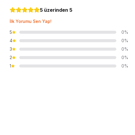
5 üzerinden 5
İlk Yorumu Sen Yap!
5
0%
4
0%
3
0%
2
0%
1
0%