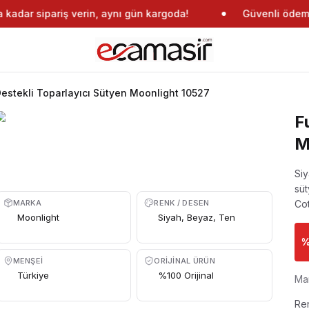
adar sipariş verin, aynı gün kargoda!
Güvenli ödeme
Destekli Toparlayıcı Sütyen Moonlight 10527
F
M
Siy
süt
MARKA
RENK / DESEN
Cot
Moonlight
Siyah, Beyaz, Ten
MENŞEI
ORIJINAL ÜRÜN
Türkiye
%100 Orijinal
Ma
Re