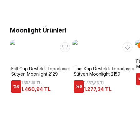
Moonlight Ürünleri
F
M
Full Cup Destekli Toparlayıcı
Tam Kap Destekli Toparlayıcı
Sütyen Moonlight 2129
Sütyen Moonlight 2159
1.553,16 TL
1.357,86 TL
%
6
%
6
1.460,94 TL
1.277,24 TL