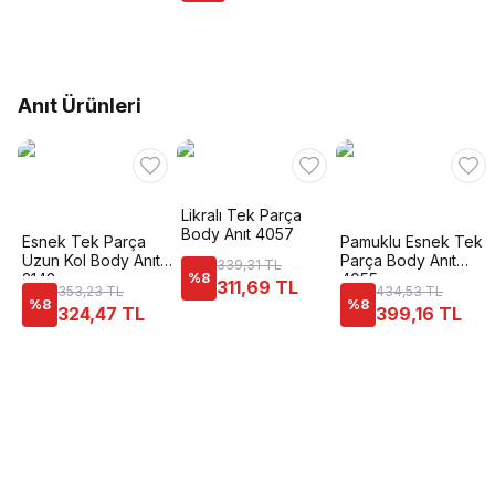
Anıt Ürünleri
Likralı Tek Parça
Body Anıt 4057
Esnek Tek Parça
Pamuklu Esnek Tek
Uzun Kol Body Anıt
Parça Body Anıt
339,31 TL
2142
%
8
4055
311,69 TL
353,23 TL
434,53 TL
%
8
%
8
324,47 TL
399,16 TL