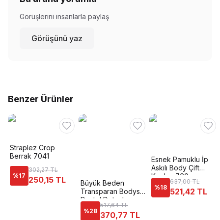
Görüşlerini insanlarla paylaş
Görüşünü yaz
Benzer Ürünler
Straplez Crop
Berrak 7041
Esnek Pamuklu İp
Askılı Body Çift
302,27 TL
%
17
Kaplan 760
250,15 TL
637,00 TL
Büyük Beden
%
18
521,42 TL
Transparan Bodysuit
Dantel Detaylı
517,64 TL
Donex 8020
%
28
370,77 TL