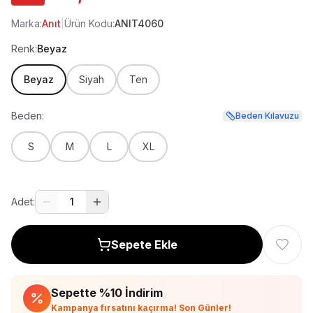
Marka:
Anıt
|
Ürün Kodu:
ANIT4060
Renk:
Beyaz
Beyaz
Siyah
Ten
Beden:
Beden Kılavuzu
S
M
L
XL
Adet:
1
Sepete Ekle
Sepette %
10
İndirim
Kampanya fırsatını kaçırma! Son Günler!