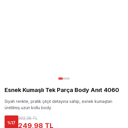
Esnek Kumaşlı Tek Parça Body Anıt 4060
Siyah renkte, pratik çıtçıt detayına sahip, esnek kumaştan
üretilmiş uzun kollu body.
302,38 TL
%
17
249,98 TL