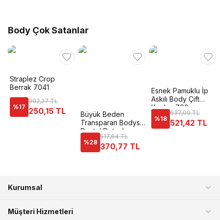
Body Çok Satanlar
Straplez Crop
Berrak 7041
Esnek Pamuklu İp
Askılı Body Çift
302,27 TL
%
17
Kaplan 760
250,15 TL
637,00 TL
Büyük Beden
%
18
521,42 TL
Transparan Bodysuit
Dantel Detaylı
517,64 TL
Donex 8020
%
28
370,77 TL
Kurumsal
Müşteri Hizmetleri