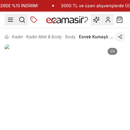
RDE %10 İNDİRİM!
3000 TL ve üzeri alışverişlerde 
Kadın
Kadın Atlet & Body
Body
Esnek Kumaşlı Tek Parça Body Anıt 4060
Anasayfa
1
/
4