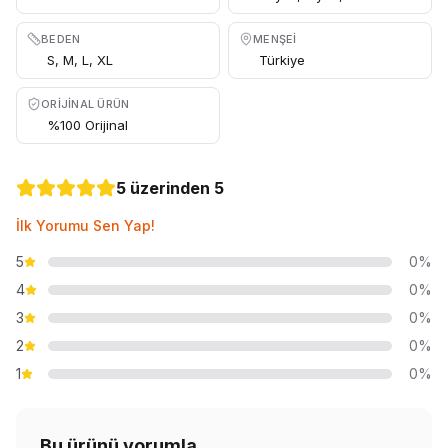
BEDEN
MENŞEI
S, M, L, XL
Türkiye
ORIJINAL ÜRÜN
%100 Orijinal
5 üzerinden 5
İlk Yorumu Sen Yap!
5
0%
4
0%
3
0%
2
0%
1
0%
Bu ürünü yorumla