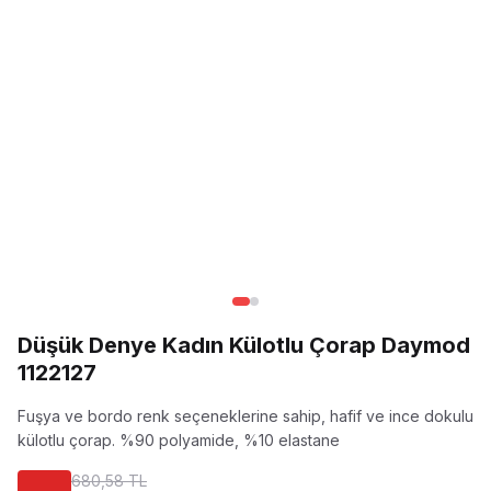
Düşük Denye Kadın Külotlu Çorap Daymod
1122127
Fuşya ve bordo renk seçeneklerine sahip, hafif ve ince dokulu
külotlu çorap.
%90 polyamide, %10 elastane
680,58 TL