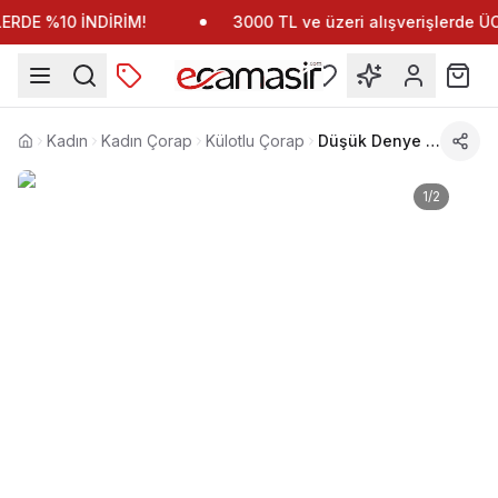
RDE %10 İNDİRİM!
3000 TL ve üzeri alışverişlerde 
Kadın
Kadın Çorap
Külotlu Çorap
Düşük Denye Kadın Külotlu Çorap Daymod 1122127
Anasayfa
1
/
2