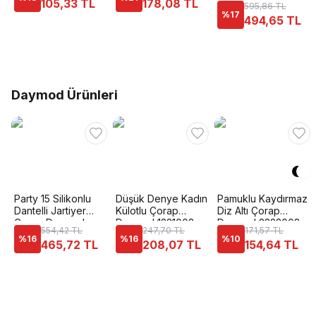
105,33 TL
178,08 TL
595,86 TL
1836
%
17
494,65 TL
Daymod Ürünleri
Party 15 Silikonlu
Düşük Denye Kadın
Pamuklu Kaydırmaz
Dantelli Jartiyer
Külotlu Çorap
Diz Altı Çorap
Çorap Daymod
Daymod 1321002
Daymod 2222008
554,42 TL
247,70 TL
171,57 TL
D1311003
%
16
%
16
%
10
465,72 TL
208,07 TL
154,64 TL