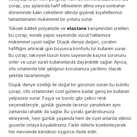
çorap, yaz aylarında hafif elbiselerin altına veya sonbahar
döneminde kalın ceketlerin altında giyerek kıyafetlerinizi
tamamlamanın mükemmel bir yolunu sunar.
Yüksek kaliteli polyamide ve
elastane
karışımından üretilen
bu çorap, esnek yapısı sayesinde vücut hatlarınıza
mükemmel uyum sağlar. Düşük denye değeri, çorabın
hafifliğini artırarak gün boyunca konforlu bir kullanım sunar.
Bu çorap, takviyeli burun kısmı sayesinde kaçma sorununu
önler ve uzun süreli kullanımlarda dayanıklılık sağlar. Ayrıca,
ofis ortamında bile şıklığınızı korumanıza yardımcı olacak
şekilde tasarlanmıştır.
Düşük denye özelliği ile doğal bir görünüm sunan bu külotlu
çorap, ofis ortamından özel günlere kadar geniş bir kullanım
yelpazesi sunar. Fuşya ve bordo gibi çekici renk
seçenekleriyle, günlük giyimde tarzınızı yansıtırken aynı
zamanda rahatlık da sağlar. Bu çorabı gardırobunuza
ekleyerek, hem günlük yaşamda hem de özel anlarda stilinizi
güvenle ortaya koyabilirsiniz. Farklı stillerle kombinleyerek
her mevsimde kendinizi özgürce ifade edin.