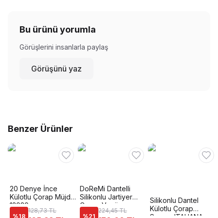
Bu ürünü yorumla
Görüşlerini insanlarla paylaş
Görüşünü yaz
Benzer Ürünler
20 Denye İnce
DoReMi Dantelli
Külotlu Çorap Müjde
Silikonlu Jartiyer
Silikonlu Dantel
12020
Çorap Venüs
Külotlu Çorap
128,73 TL
224,45 TL
%
18
%
21
Somon ITALIANA