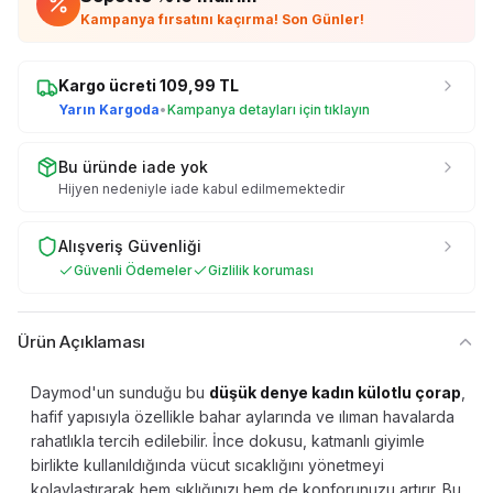
Kampanya fırsatını kaçırma! Son Günler!
Kargo ücreti
109,99
TL
Yarın Kargoda
•
Kampanya detayları için tıklayın
Bu üründe iade yok
Hijyen nedeniyle iade kabul edilmemektedir
Alışveriş Güvenliği
Güvenli Ödemeler
Gizlilik koruması
Ürün Açıklaması
Daymod'un sunduğu bu
düşük denye kadın külotlu çorap
,
hafif yapısıyla özellikle bahar aylarında ve ılıman havalarda
rahatlıkla tercih edilebilir. İnce dokusu, katmanlı giyimle
birlikte kullanıldığında vücut sıcaklığını yönetmeyi
kolaylaştırarak hem şıklığınızı hem de konforunuzu artırır. Bu