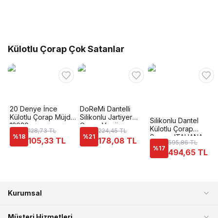
Külotlu Çorap Çok Satanlar
20 Denye İnce
DoReMi Dantelli
Külotlu Çorap Müjde
Silikonlu Jartiyer
Silikonlu Dantel
12020
Çorap Venüs
Külotlu Çorap
128,73 TL
224,45 TL
%
18
%
21
Somon ITALIANA
105,33 TL
178,08 TL
595,86 TL
1836
%
17
494,65 TL
Kurumsal
Müşteri Hizmetleri