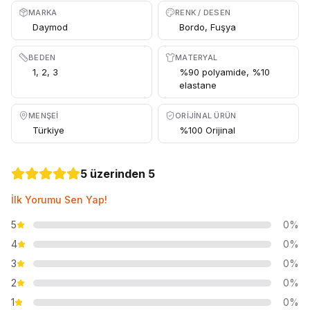
MARKA
RENK / DESEN
Daymod
Bordo, Fuşya
BEDEN
MATERYAL
1, 2, 3
%90 polyamide, %10
elastane
MENŞEI
ORIJINAL ÜRÜN
Türkiye
%100 Orijinal
5 üzerinden 5
İlk Yorumu Sen Yap!
5
0%
4
0%
3
0%
2
0%
1
0%