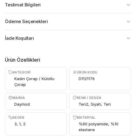
Teslimat Bilgileri
Ödeme Seçenekleri
İade Koşulları
Ürün Özellikleri
KATEGORI
ÜRÜN KODU
Kadın Çorap / Külotlu
D1121176
Çorap
MARKA
RENK / DESEN
Daymod
Ten2, Siyah, Ten
BEDEN
MATERYAL
3, 1, 2
%90 polyamide, %10
elastane