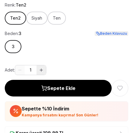
Renk:
Ten2
Ten2
Siyah
Ten
Beden:
3
Beden Kılavuzu
3
Adet:
1
Sepete Ekle
Sepette %
10
İndirim
Kampanya fırsatını kaçırma! Son Günler!
Kargo ücreti
109,99
TL