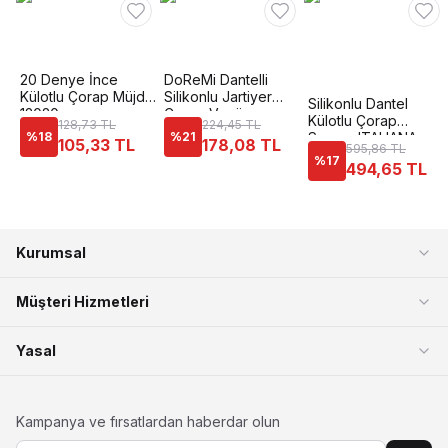
20 Denye İnce
DoReMi Dantelli
Külotlu Çorap Müjde
Silikonlu Jartiyer
Silikonlu Dantel
12020
Çorap Venüs
Külotlu Çorap
128,73 TL
224,45 TL
%
18
%
21
Somon ITALIANA
105,33 TL
178,08 TL
595,86 TL
1836
%
17
494,65 TL
Kurumsal
Müşteri Hizmetleri
Yasal
Kampanya ve fırsatlardan haberdar olun