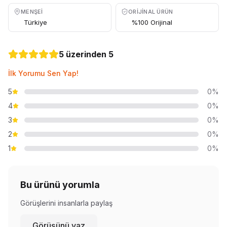
MENŞEI
ORIJINAL ÜRÜN
Türkiye
%100 Orijinal
5 üzerinden 5
İlk Yorumu Sen Yap!
5
0%
4
0%
3
0%
2
0%
1
0%
Bu ürünü yorumla
Görüşlerini insanlarla paylaş
Görüşünü yaz