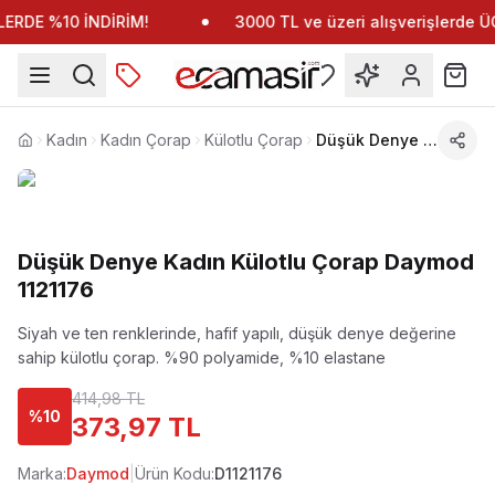
RDE %10 İNDİRİM!
3000 TL ve üzeri alışverişlerde
Kadın
Kadın Çorap
Külotlu Çorap
Düşük Denye Kadın Külotlu Çorap Daymod 1121176
Anasayfa
Düşük Denye Kadın Külotlu Çorap Daymod
1121176
Siyah ve ten renklerinde, hafif yapılı, düşük denye değerine
sahip külotlu çorap.
%90 polyamide, %10 elastane
414,98 TL
%
10
373,97 TL
Marka:
Daymod
|
Ürün Kodu:
D1121176