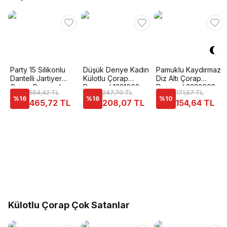
Party 15 Silikonlu
Düşük Denye Kadın
Pamuklu Kaydırmaz
Dantelli Jartiyer
Külotlu Çorap
Diz Altı Çorap
Çorap Daymod
Daymod 1321002
Daymod 2222008
554,42 TL
247,70 TL
171,57 TL
D1311003
%
16
%
16
%
10
465,72 TL
208,07 TL
154,64 TL
Külotlu Çorap Çok Satanlar