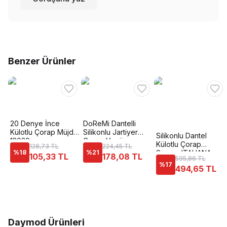
Benzer Ürünler
20 Denye İnce
DoReMi Dantelli
Külotlu Çorap Müjde
Silikonlu Jartiyer
Silikonlu Dantel
12020
Çorap Venüs
Külotlu Çorap
128,73 TL
224,45 TL
%
18
%
21
Somon ITALIANA
105,33 TL
178,08 TL
595,86 TL
1836
%
17
494,65 TL
Daymod Ürünleri