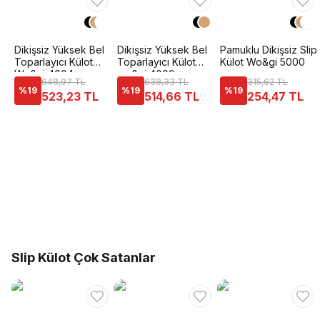
Dikişsiz Yüksek Bel
Dikişsiz Yüksek Bel
Pamuklu Dikişsiz Slip
Toparlayıcı Külot
Toparlayıcı Külot
Külot Wo&gi 5000
Wo&gi 4004
wo&gi 4009
648,97 TL
638,33 TL
315,62 TL
%
19
%
19
%
19
523,23 TL
514,66 TL
254,47 TL
Slip Külot Çok Satanlar