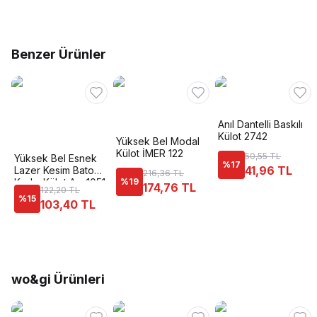
Benzer Ürünler
Anıl Dantelli Baskılı
Külot 2742
Yüksek Bel Modal
Külot İMER 122
50,55 TL
Yüksek Bel Esnek
%
17
41,96 TL
Lazer Kesim Bato
216,36 TL
Kadın Külot Anı 1051
%
19
174,76 TL
122,20 TL
%
15
103,40 TL
wo&gi Ürünleri