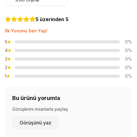
%100 Orijinal
5 üzerinden 5
İlk Yorumu Sen Yap!
5
0%
4
0%
3
0%
2
0%
1
0%
Bu ürünü yorumla
Görüşlerini insanlarla paylaş
Görüşünü yaz