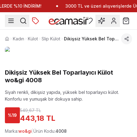
ERDE %10 İNDİRİM!
3000 TL ve üzeri alışverişlerde
Kadın
Külot
Slip Külot
Dikişsiz Yüksek Bel Toparlayıcı Külot wo&gi 4008
Anasayfa
Dikişsiz Yüksek Bel Toparlayıcı Külot
wo&gi 4008
Siyah renkli, dikişsiz yapıda, yüksek bel toparlayıcı külot.
Konforlu ve yumuşak bir dokuya sahip.
549,67 TL
%
19
443,18 TL
Marka:
wo&gi
|
Ürün Kodu:
4008