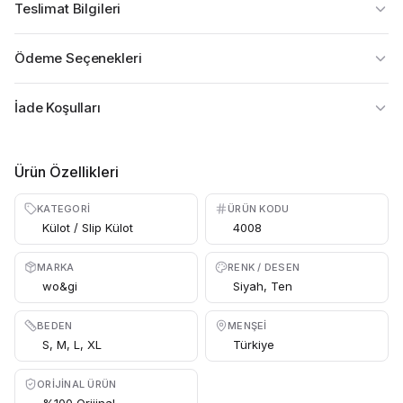
Teslimat Bilgileri
Ödeme Seçenekleri
İade Koşulları
Ürün Özellikleri
KATEGORI
ÜRÜN KODU
Külot / Slip Külot
4008
MARKA
RENK / DESEN
wo&gi
Siyah, Ten
BEDEN
MENŞEI
S, M, L, XL
Türkiye
ORIJINAL ÜRÜN