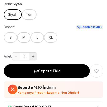
Renk:
Siyah
Siyah
Ten
Beden:
Beden Kılavuzu
S
M
L
XL
Adet:
1
Sepete Ekle
Sepette %
10
İndirim
Kampanya fırsatını kaçırma! Son Günler!
Kargo ücreti
109,99
TL