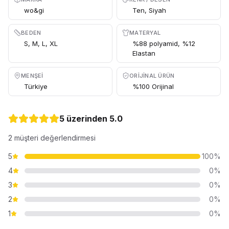
wo&gi
Ten, Siyah
BEDEN
MATERYAL
S, M, L, XL
%88 polyamid, %12
Elastan
MENŞEI
ORIJINAL ÜRÜN
Türkiye
%100 Orijinal
5 üzerinden
5.0
2
müşteri değerlendirmesi
5
100
%
4
0
%
3
0
%
2
0
%
1
0
%