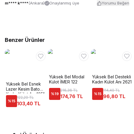
m**** k****
(
Ankara
)
Onaylanmış üye
Yorumu Beğen
Benzer Ürünler
Yüksek Bel Modal
Yüksek Bel Destekli
Külot İMER 122
Kadın Külot Anı 2621
Yüksek Bel Esnek
Lazer Kesim Bato
216,36 TL
114,40 TL
Kadın Külot Anı 1051
%
19
%
15
174,76 TL
96,80 TL
122,20 TL
%
15
103,40 TL