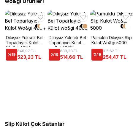
wo&gi Ürünleri
Dikişsiz Yüksek Bel
Dikişsiz Yüksek Bel
Pamuklu Dikişsiz Slip
Toparlayıcı Külot
Toparlayıcı Külot
Külot Wo&gi 5000
Wo&gi 4004
wo&gi 4009
648,97 TL
638,33 TL
315,62 TL
%
19
%
19
%
19
523,23 TL
514,66 TL
254,47 TL
Slip Külot Çok Satanlar