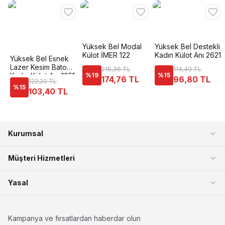
Yüksek Bel Modal
Yüksek Bel Destekli
Külot İMER 122
Kadın Külot Anı 2621
Yüksek Bel Esnek
Lazer Kesim Bato
216,36 TL
114,40 TL
Kadın Külot Anı 1051
%
19
%
15
174,76 TL
96,80 TL
122,20 TL
%
15
103,40 TL
Kurumsal
Müşteri Hizmetleri
Yasal
Kampanya ve fırsatlardan haberdar olun