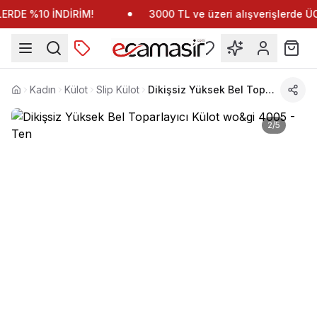
RDE %10 İNDİRİM!
3000 TL ve üzeri alışverişlerde 
Kadın
Külot
Slip Külot
Dikişsiz Yüksek Bel Toparlayıcı Külot wo&gi 4005
Anasayfa
2
/
5