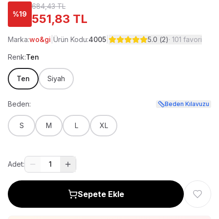
684,43 TL
%
19
551,83 TL
Marka:
wo&gi
|
Ürün Kodu:
4005
|
5.0
(
2
)
·
101
favori
Renk:
Ten
Ten
Siyah
Beden:
Beden Kılavuzu
S
M
L
XL
Adet:
1
Sepete Ekle