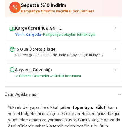
Sepette %
10
İndirim
Kampanya fırsatını kaçırma! Son Günler!
Kargo ücreti
109,99
TL
Yarın Kargoda
•
Kampanya detayları için tıklayın
15 Gün Ücretsiz İade
Sadece geçerli ürünlerde, iade detayları için tıklayınız
Alışveriş Güvenliği
Güvenli Ödemeler
Gizlilik koruması
Ürün Açıklaması
Yüksek bel yapısı ile dikkat çeken
toparlayıcı külot
, karın
ve bel bölgelerini nazikçe destekleyerek istediğiniz düzgün
silueti elde etmenize yardımcı oluyor. Günlük yaşamda ya da
özel günlerde rahatlıkla tercih edebileceğiniz bu ürün,