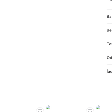
Ba
Be
Tes
Öd
İad