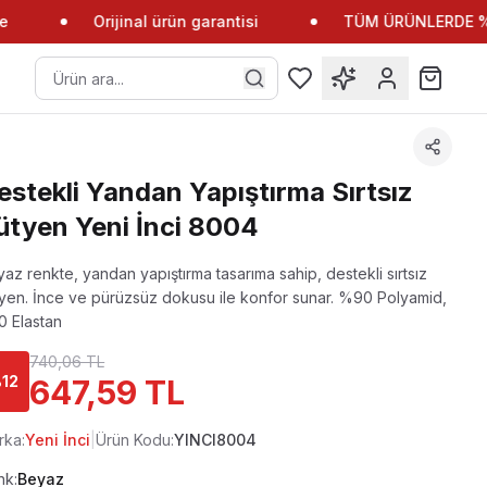
Orijinal ürün garantisi
TÜM ÜRÜNLERDE %10 
estekli Yandan Yapıştırma Sırtsız
ütyen Yeni İnci 8004
az renkte, yandan yapıştırma tasarıma sahip, destekli sırtsız
yen. İnce ve pürüzsüz dokusu ile konfor sunar.
%90 Polyamid,
0 Elastan
740,06 TL
%
12
647,59 TL
rka:
Yeni İnci
|
Ürün Kodu:
YINCI8004
nk:
Beyaz