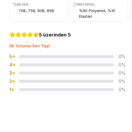
BEDEN
MATERYAL
70B, 75B, 80B, 85B
%90 Polyamid, %10
Elastan
5 üzerinden 5
İlk Yorumu Sen Yap!
5
0%
4
0%
3
0%
2
0%
1
0%