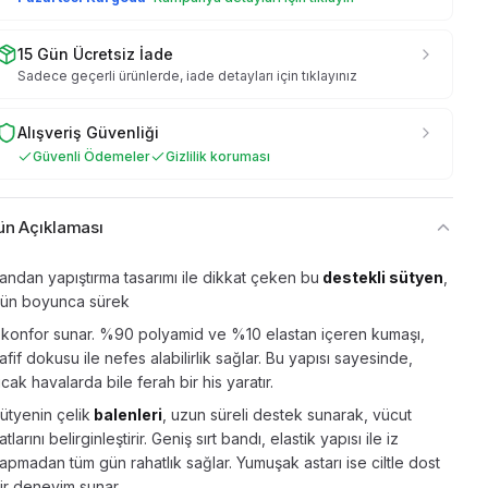
15 Gün Ücretsiz İade
Sadece geçerli ürünlerde, iade detayları için tıklayınız
Alışveriş Güvenliği
Güvenli Ödemeler
Gizlilik koruması
ün Açıklaması
andan yapıştırma tasarımı ile dikkat çeken bu
destekli sütyen
,
ün boyunca sürek
i konfor sunar. %90 polyamid ve %10 elastan içeren kumaşı,
afif dokusu ile nefes alabilirlik sağlar. Bu yapısı sayesinde,
ıcak havalarda bile ferah bir his yaratır.
ütyenin çelik
balenleri
, uzun süreli destek sunarak, vücut
atlarını belirginleştirir. Geniş sırt bandı, elastik yapısı ile iz
apmadan tüm gün rahatlık sağlar. Yumuşak astarı ise ciltle dost
ir deneyim sunar.