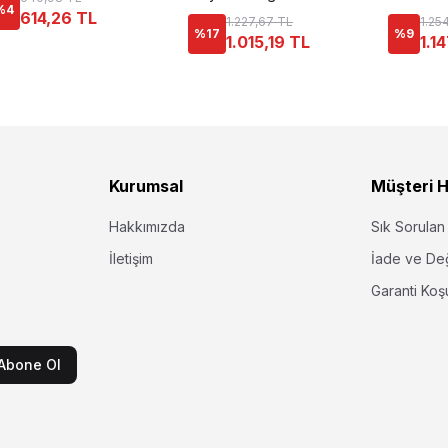
%
4
614,26 TL
1.227,67 TL
1.25
%
17
%
9
1.015,19 TL
1.1
Kurumsal
Müşteri H
Hakkımızda
Sık Sorulan
İletişim
İade ve De
Garanti Koşu
Abone Ol