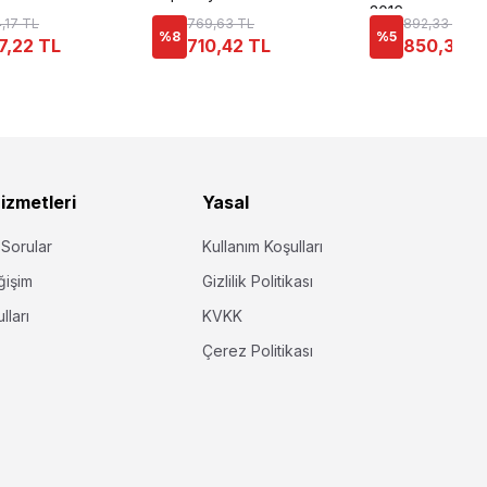
3016
4,17 TL
769,63 TL
892,33 TL
%
8
%
5
47,22 TL
710,42 TL
850,34 T
izmetleri
Yasal
 Sorular
Kullanım Koşulları
ğişim
Gizlilik Politikası
lları
KVKK
Çerez Politikası