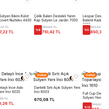
Sütyen Bikini Külot
Çelik Balen Destekli Yarım
Leopar Desenli 
civert Nurteks 4430
Kap Sütyen Le Jardin 7050
Balenli Kadın S
3016
4,17 TL
769,63 TL
892,33 TL
%
8
%
5
47,22 TL
710,42 TL
850,34 T
Outlet
Outlet
+
1
+
1
taylı İnce Askı
Dantelli Sırtı Açık Sütyen Yeni
eni İnci 6025
İnci 8003
Full Cup Destekl
Sütyen Yeni İnci
,58 TL
670,08 TL
0,26 TL
749,63 TL
%
13