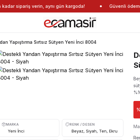
adar sipariş verin, aynı gün kargoda!
Güvenli ödeme
dan Yapıştırma Sırtsız Sütyen Yeni İnci 8004
D
S
Bey
süt
%1
MARKA
RENK / DESEN
Ma
Yeni İnci
Beyaz, Siyah, Ten, Ekru
Re