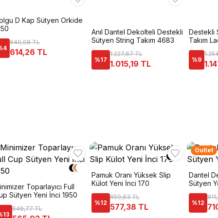
olgu D Kap Sütyen Orkide
150
Anıl Dantel Dekolteli Destekli
Destekli 
Sütyen String Takım 4683
Takım La
640,98 TL
%
4
614,26 TL
1.227,67 TL
1.25
%
17
%
9
1.015,19 TL
1.1
Outlet
Pamuk Oranı Yüksek Slip
Dantel De
Külot Yeni İnci 170
Sütyen Y
inimizer Toparlayıcı Full
up Sütyen Yeni İnci 1950
659,63 TL
811
%
12
%
12
577,38 TL
71
646,77 TL
%
13