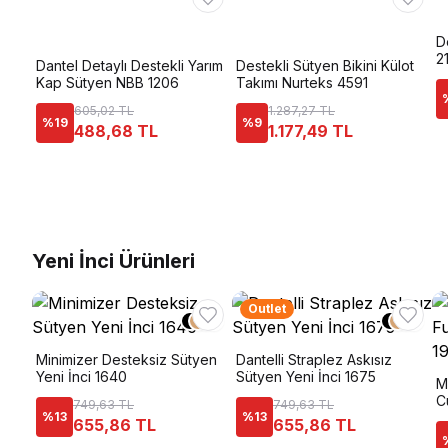
D
2
Dantel Detaylı Destekli Yarım
Destekli Sütyen Bikini Külot
Kap Sütyen NBB 1206
Takımı Nurteks 4591
605,02 TL
1.287,27 TL
%
19
%
9
488,68 TL
1.177,49 TL
Yeni İnci Ürünleri
Outlet
+
1
+
1
Minimizer Desteksiz Sütyen
Dantelli Straplez Askısız
Yeni İnci 1640
Sütyen Yeni İnci 1675
M
C
749,63 TL
749,63 TL
%
13
%
13
655,86 TL
655,86 TL