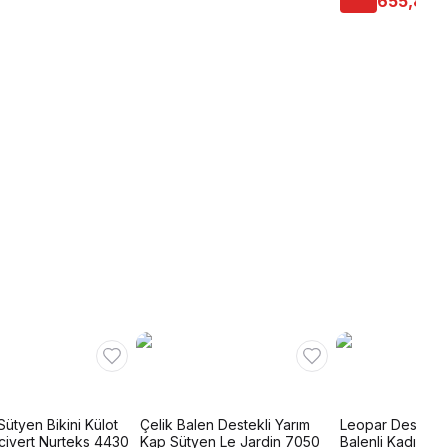
655,86 
Sütyen Bikini Külot
Çelik Balen Destekli Yarım
Leopar Desenli 
civert Nurteks 4430
Kap Sütyen Le Jardin 7050
Balenli Kadın S