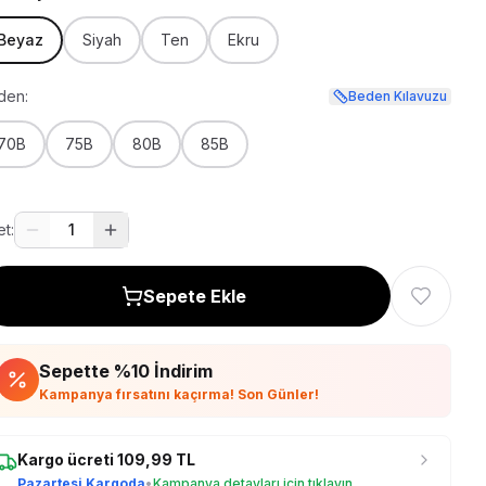
Beyaz
Siyah
Ten
Ekru
den:
Beden Kılavuzu
70B
75B
80B
85B
t:
1
Sepete Ekle
Sepette %
10
İndirim
Kampanya fırsatını kaçırma! Son Günler!
Kargo ücreti
109,99
TL
Pazartesi Kargoda
•
Kampanya detayları için tıklayın