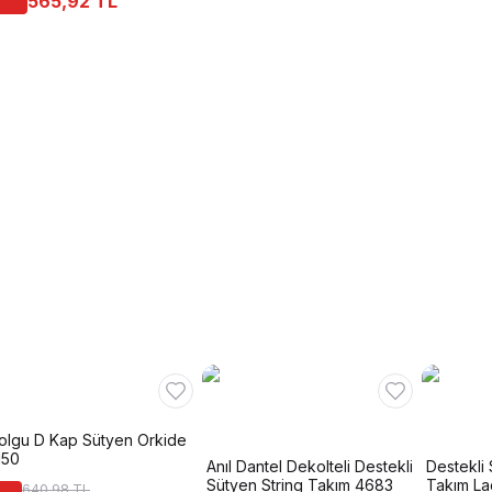
565,92 TL
olgu D Kap Sütyen Orkide
150
Anıl Dantel Dekolteli Destekli
Destekli 
Sütyen String Takım 4683
Takım La
640,98 TL