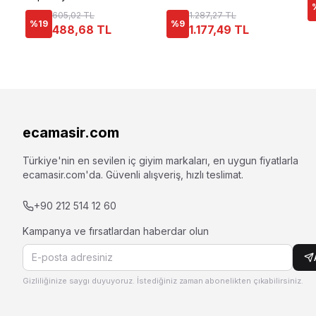
605,02 TL
1.287,27 TL
%
19
%
9
488,68 TL
1.177,49 TL
ecamasir.com
Türkiye'nin en sevilen iç giyim markaları, en uygun fiyatlarla
ecamasir.com
'da. Güvenli alışveriş, hızlı teslimat.
+90 212 514 12 60
Kampanya ve fırsatlardan haberdar olun
Gizliliğinize saygı duyuyoruz. İstediğiniz zaman abonelikten çıkabilirsiniz.