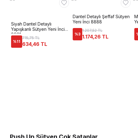
Dantel Detaylı Şeffaf Sütyen
M
Yeni İnci 8888
Y
Siyah Dantel Detaylı
Yapışkanlı Sütyen Yeni İnci
1.207,52 TL
8901
%
3
1.174,26 TL
715,75 TL
%
11
634,46 TL
Push Up Sütyen Çok Satanlar