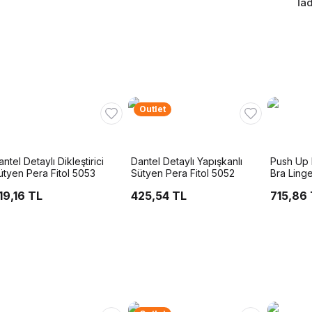
İad
Outlet
ntel Detaylı Dikleştirici
Dantel Detaylı Yapışkanlı
Push Up 
ütyen Pera Fitol 5053
Sütyen Pera Fitol 5052
Bra Ling
19,16 TL
425,54 TL
715,86