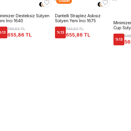
Outlet
+
1
+
1
inimizer Desteksiz Sütyen
Dantelli Straplez Askısız
eni İnci 1640
Sütyen Yeni İnci 1675
Minimizer
Cup Süty
749,63 TL
749,63 TL
%
13
%
13
655,86 TL
655,86 TL
646
%
13
56