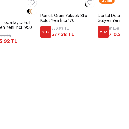
Outlet
Pamuk Oranı Yüksek Slip
Dantel Detaylı İ
Külot Yeni İnci 170
Sütyen Yeni İnc
 Toparlayıcı Full
en Yeni İnci 1950
659,63 TL
811,58 TL
%
12
%
12
577,38 TL
710,26 T
,77 TL
5,92 TL