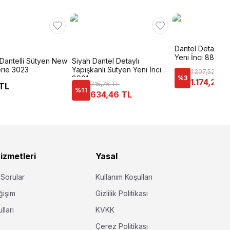
Dantel Detaylı Ş
Yeni İnci 8888
Dantelli Sütyen New
Siyah Dantel Detaylı
erie 3023
Yapışkanlı Sütyen Yeni İnci
1.207,52 TL
8901
%
3
1.174,26 
715,75 TL
 TL
%
11
634,46 TL
izmetleri
Yasal
 Sorular
Kullanım Koşulları
ğişim
Gizlilik Politikası
lları
KVKK
Çerez Politikası