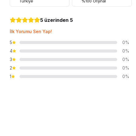
Türkiye
%100 Orijinal
5 üzerinden 5
İlk Yorumu Sen Yap!
5
0%
4
0%
3
0%
2
0%
1
0%