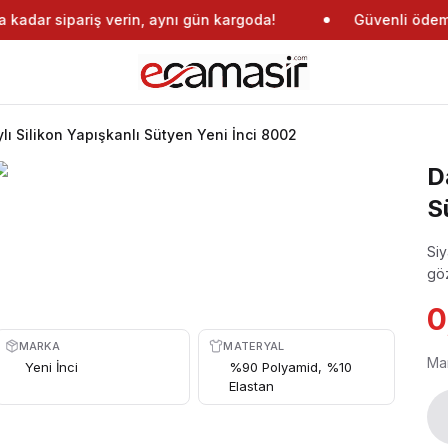
kadar sipariş verin, aynı gün kargoda!
Güvenli ödeme
lı Silikon Yapışkanlı Sütyen Yeni İnci 8002
D
S
Siy
göz
0
MARKA
MATERYAL
Ma
Yeni İnci
%90 Polyamid, %10
Elastan