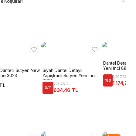
e Koşulları
Dantel Detaylı Ş
Yeni İnci 8888
Dantelli Sütyen New
Siyah Dantel Detaylı
erie 3023
Yapışkanlı Sütyen Yeni İnci
1.207,52 TL
8901
%
3
1.174,26 
715,75 TL
 TL
%
11
634,46 TL