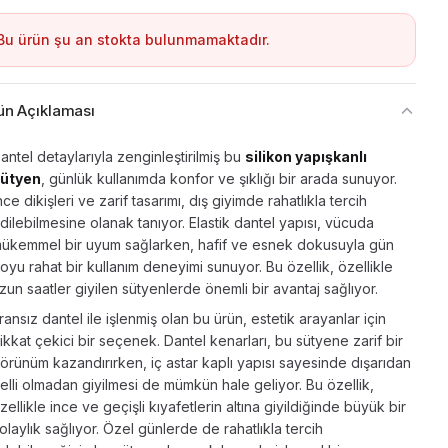
Bu ürün şu an stokta bulunmamaktadır.
ün Açıklaması
antel detaylarıyla zenginleştirilmiş bu
silikon yapışkanlı
ütyen
, günlük kullanımda konfor ve şıklığı bir arada sunuyor.
nce dikişleri ve zarif tasarımı, dış giyimde rahatlıkla tercih
dilebilmesine olanak tanıyor. Elastik dantel yapısı, vücuda
ükemmel bir uyum sağlarken, hafif ve esnek dokusuyla gün
oyu rahat bir kullanım deneyimi sunuyor. Bu özellik, özellikle
zun saatler giyilen sütyenlerde önemli bir avantaj sağlıyor.
ransız dantel ile işlenmiş olan bu ürün, estetik arayanlar için
ikkat çekici bir seçenek. Dantel kenarları, bu sütyene zarif bir
örünüm kazandırırken, iç astar kaplı yapısı sayesinde dışarıdan
elli olmadan giyilmesi de mümkün hale geliyor. Bu özellik,
zellikle ince ve geçişli kıyafetlerin altına giyildiğinde büyük bir
olaylık sağlıyor. Özel günlerde de rahatlıkla tercih