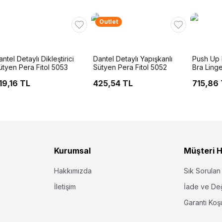
Outlet
ntel Detaylı Dikleştirici
Dantel Detaylı Yapışkanlı
Push Up 
ütyen Pera Fitol 5053
Sütyen Pera Fitol 5052
Bra Ling
19,16 TL
425,54 TL
715,86
Kurumsal
Müşteri H
Hakkımızda
Sık Sorulan
İletişim
İade ve De
Garanti Koşu