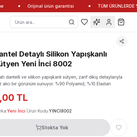
Orijinal ürün garantisi
TÜM ÜRÜNLERDE %10
antel Detaylı Silikon Yapışkanlı
ütyen Yeni İnci 8002
ah dantelli ve silikon yapışkanlı sütyen, zarif dikiş detaylarıyla
 alıcı bir görünüm sunuyor.
%90 Polyamid, %10 Elastan
,00 TL
rka:
Yeni İnci
|
Ürün Kodu:
YINCI8002
Stokta Yok