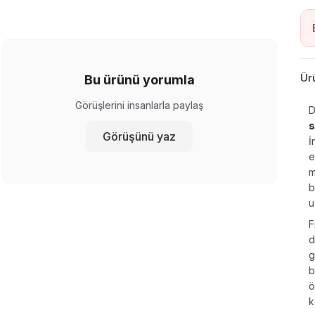
Ür
Bu ürünü yorumla
Görüşlerini insanlarla paylaş
D
s
Görüşünü yaz
İ
e
m
b
u
F
d
g
b
ö
k