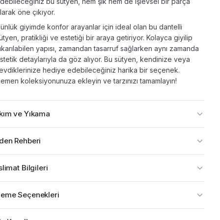
debileceğiniz bu sütyen, hem şık hem de işlevsel bir parça
larak öne çıkıyor.
ünlük giyimde konfor arayanlar için ideal olan bu dantelli
ütyen, pratikliği ve estetiği bir araya getiriyor. Kolayca giyilip
ıkarılabilen yapısı, zamandan tasarruf sağlarken aynı zamanda
stetik detaylarıyla da göz alıyor. Bu sütyen, kendinize veya
evdiklerinize hediye edebileceğiniz harika bir seçenek.
emen koleksiyonunuza ekleyin ve tarzınızı tamamlayın!
kım ve Yıkama
den Rehberi
limat Bilgileri
eme Seçenekleri