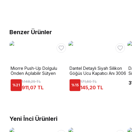
Benzer Ürünler
Miorre Push-Up Dolgulu
Dantel Detaylı Siyah Silikon
Da
Önden Açılabilir Sütyen
Göğüs Ucu Kapatıcı Anı 3006
S
1.148,29 TL
171,60 TL
3
%
21
%
15
911,07 TL
145,20 TL
Yeni İnci Ürünleri