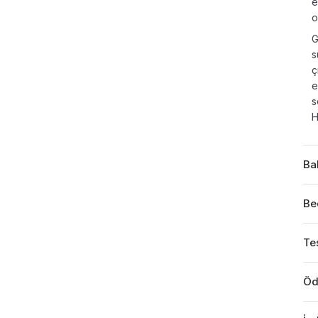
e
o
G
s
ç
e
s
H
Ba
Be
Tes
Öd