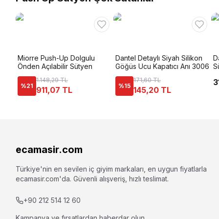
Miorre Push-Up Dolgulu
Dantel Detaylı Siyah Silikon
Da
Önden Açılabilir Sütyen
Göğüs Ucu Kapatıcı Anı 3006
S
1.148,29 TL
171,60 TL
3
%
21
%
15
911,07 TL
145,20 TL
ecamasir.com
Türkiye'nin en sevilen iç giyim markaları, en uygun fiyatlarla
ecamasir.com
'da. Güvenli alışveriş, hızlı teslimat.
+90 212 514 12 60
Kampanya ve fırsatlardan haberdar olun