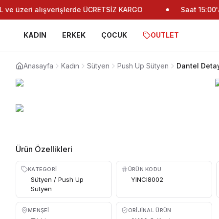
ve üzeri alışverişlerde ÜCRETSİZ KARGO
Saat 15:00'a 
KADIN
ERKEK
ÇOCUK
OUTLET
Anasayfa
Kadın
Sütyen
Push Up Sütyen
Dantel Detay
Ürün Özellikleri
KATEGORI
ÜRÜN KODU
Sütyen / Push Up
YINCI8002
Sütyen
MENŞEI
ORIJINAL ÜRÜN