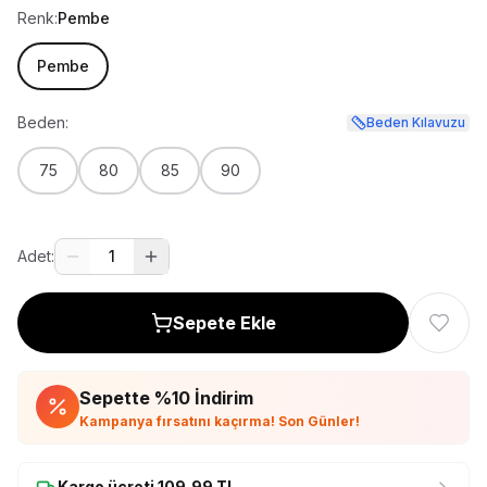
Renk:
Pembe
Pembe
Beden:
Beden Kılavuzu
75
80
85
90
Adet:
1
Sepete Ekle
Sepette %
10
İndirim
Kampanya fırsatını kaçırma! Son Günler!
Kargo ücreti
109,99
TL