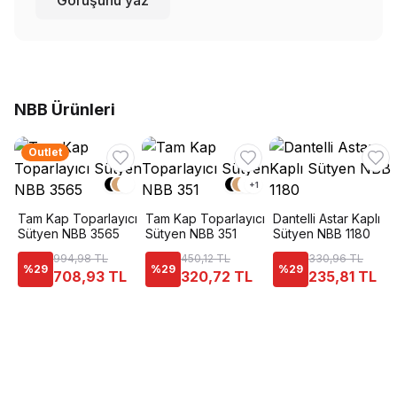
Görüşünü yaz
NBB Ürünleri
Outlet
+
1
Tam Kap Toparlayıcı
Tam Kap Toparlayıcı
Dantelli Astar Kaplı
Sütyen NBB 3565
Sütyen NBB 351
Sütyen NBB 1180
994,98 TL
450,12 TL
330,96 TL
%
29
%
29
%
29
708,93 TL
320,72 TL
235,81 TL