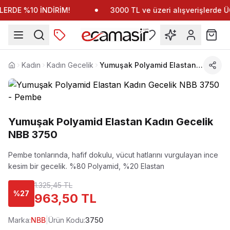
ERDE %10 İNDİRİM!
3000 TL ve üzeri alışverişlerde
Kadın
Kadın Gecelik
Yumuşak Polyamid Elastan Kadın Gecelik NBB 3750
Anasayfa
Yumuşak Polyamid Elastan Kadın Gecelik
NBB 3750
Pembe tonlarında, hafif dokulu, vücut hatlarını vurgulayan ince
kesim bir gecelik.
%80 Polyamid, %20 Elastan
1.325,45 TL
%
27
963,50 TL
Marka:
NBB
|
Ürün Kodu:
3750