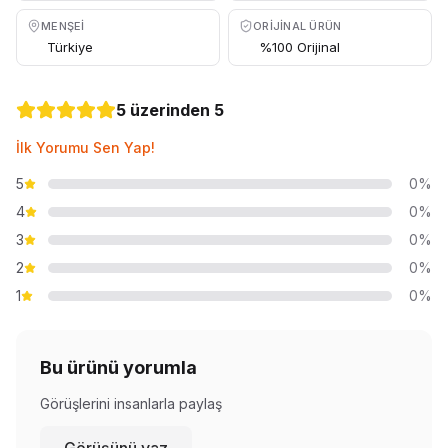
MENŞEI
ORIJINAL ÜRÜN
Türkiye
%100 Orijinal
5 üzerinden 5
İlk Yorumu Sen Yap!
5
0%
4
0%
3
0%
2
0%
1
0%
Bu ürünü yorumla
Görüşlerini insanlarla paylaş