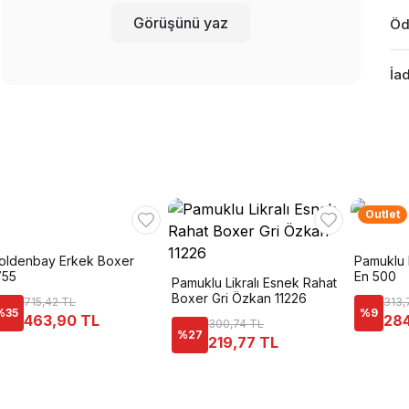
Görüşünü yaz
Öd
İad
Outlet
oldenbay Erkek Boxer
Pamuklu 
755
En 500
Pamuklu Likralı Esnek Rahat
Boxer Gri Özkan 11226
715,42 TL
313,
%
35
%
9
463,90 TL
284
300,74 TL
%
27
219,77 TL