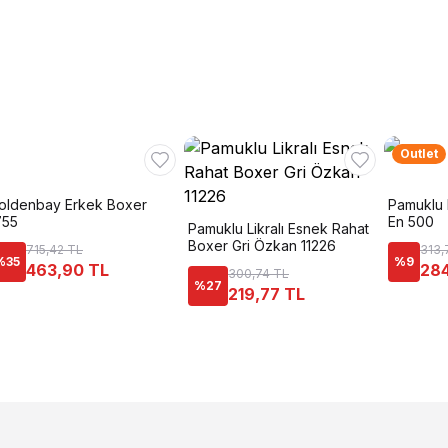
Outlet
oldenbay Erkek Boxer
Pamuklu 
755
En 500
Pamuklu Likralı Esnek Rahat
Boxer Gri Özkan 11226
715,42 TL
313,
%
35
%
9
463,90 TL
284
300,74 TL
%
27
219,77 TL