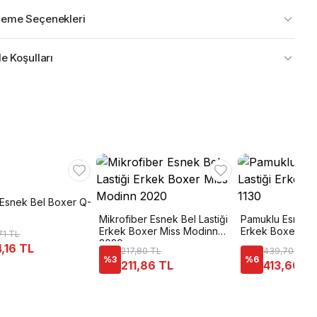
eme Seçenekleri
e Koşulları
Esnek Bel Boxer Q-
Mikrofiber Esnek Bel Lastiği
Pamuklu Esnek B
Erkek Boxer Miss Modinn
Erkek Boxer Özt
71 TL
2020
,16 TL
217,80 TL
439,70 TL
%
3
%
6
211,86 TL
413,60 T