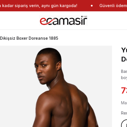
dar sipariş verin, aynı gün kargoda!
Güvenli ödeme
ikişsiz Boxer Doreanse 1885
Y
D
Bas
boy
7
Ma
Re