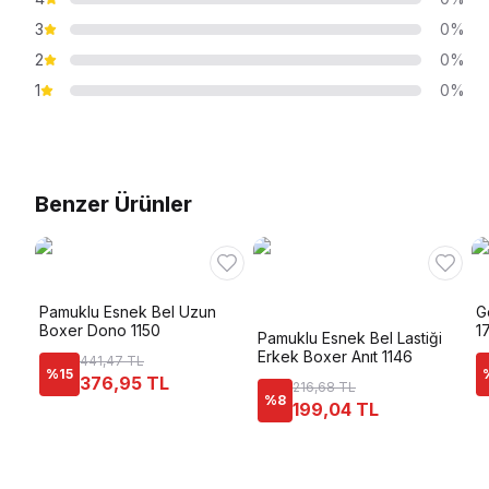
3
0%
2
0%
1
0%
Benzer Ürünler
Pamuklu Esnek Bel Uzun
G
Boxer Dono 1150
1
Pamuklu Esnek Bel Lastiği
Erkek Boxer Anıt 1146
441,47 TL
%
15
376,95 TL
216,68 TL
%
8
199,04 TL