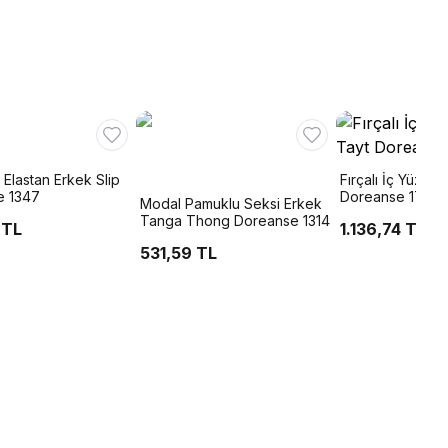
Elastan Erkek Slip
Fırçalı İç Yüzeyl
e 1347
Doreanse 1784
Modal Pamuklu Seksi Erkek
Tanga Thong Doreanse 1314
 TL
1.136,74 TL
531,59 TL