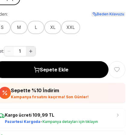
den:
Beden Kılavuzu
S
M
L
XL
XXL
t:
1
Sepete Ekle
Sepette %
10
İndirim
Kampanya fırsatını kaçırma! Son Günler!
Kargo ücreti
109,99
TL
Pazartesi Kargoda
•
Kampanya detayları için tıklayın