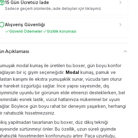
15 Gün Ücretsiz İade
Sadece geçerli ürünlerde, iade detayları için tıklayınız
Alışveriş Güvenliği
Güvenli Ödemeler
Gizlilik koruması
ün Açıklaması
umuşak modal kumaş ile üretilen bu boxer, gün boyu konfor
ağlayan bir iç giyim seçeneğidir.
Modal
kumaş, pamuk ve
lastan karışımı ile ekstra yumuşaklık sunar, vücuda tam oturur
e hareket özgürlüğü sağlar. İnce yapısı sayesinde, dış
iyiminizle uyumlu bir görünüm elde etmenizi desteklerken, bel
ısmındaki esnek lastik, vücut hatlarınıza mükemmel bir uyum
ağlar. Böylece gün boyu rahat bir deneyim yaşarken, herhangi
ir rahatsızlık hissetmezsiniz.
ikiş yapılmadan tasarlanan bu boxer, düz dikiş tekniği
ayesinde sürtünmeyi önler. Bu özellik, uzun süreli giyimde
ahatsızlık hissetmeden konforunuzu artırır. Paça uzunluğu,