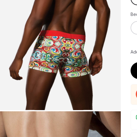
Be
Ade