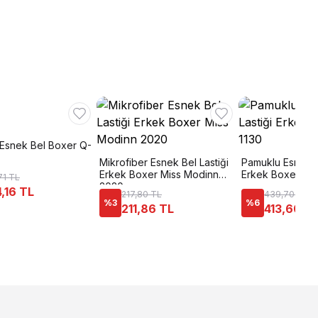
Esnek Bel Boxer Q-
Mikrofiber Esnek Bel Lastiği
Pamuklu Esnek B
Erkek Boxer Miss Modinn
Erkek Boxer Özt
71 TL
2020
,16 TL
217,80 TL
439,70 TL
%
3
%
6
211,86 TL
413,60 T