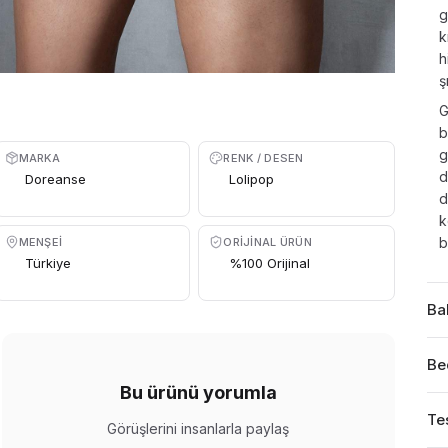
g
k
h
ş
G
b
g
MARKA
RENK / DESEN
d
Doreanse
Lolipop
d
k
b
MENŞEI
ORIJINAL ÜRÜN
Türkiye
%100 Orijinal
Ba
Be
Bu ürünü yorumla
Tes
Görüşlerini insanlarla paylaş