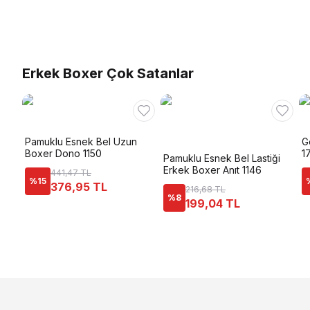
Erkek Boxer Çok Satanlar
Pamuklu Esnek Bel Uzun
G
Boxer Dono 1150
1
Pamuklu Esnek Bel Lastiği
Erkek Boxer Anıt 1146
441,47 TL
%
15
376,95 TL
216,68 TL
%
8
199,04 TL