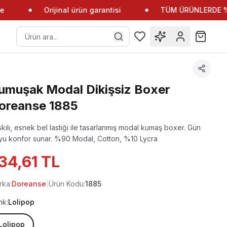
Orijinal ürün garantisi
TÜM ÜRÜNLERDE %10 İ
umuşak Modal Dikişsiz Boxer
oreanse 1885
kılı, esnek bel lastiği ile tasarlanmış modal kumaş boxer. Gün
u konfor sunar.
%90 Modal, Cotton, %10 Lycra
34,61 TL
rka:
Doreanse
|
Ürün Kodu:
1885
nk:
Lolipop
Lolipop