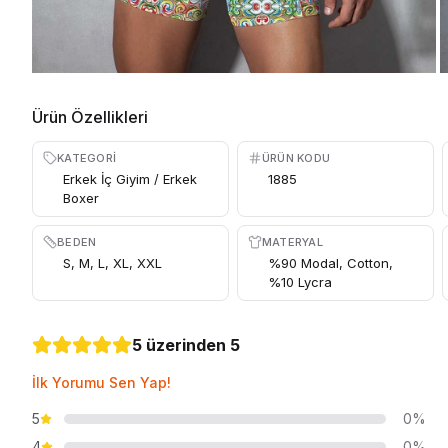
Ürün Özellikleri
KATEGORI
ÜRÜN KODU
Erkek İç Giyim / Erkek
1885
Boxer
BEDEN
MATERYAL
S, M, L, XL, XXL
%90 Modal, Cotton,
%10 Lycra
5 üzerinden 5
İlk Yorumu Sen Yap!
5
0%
4
0%