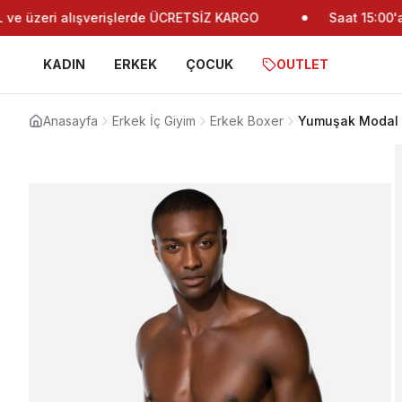
 üzeri alışverişlerde ÜCRETSİZ KARGO
Saat 15:00'a ka
KADIN
ERKEK
ÇOCUK
OUTLET
Anasayfa
Erkek İç Giyim
Erkek Boxer
Yumuşak Modal D