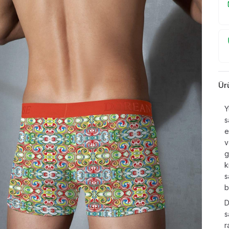
Ür
Y
s
e
v
g
k
s
b
D
s
r