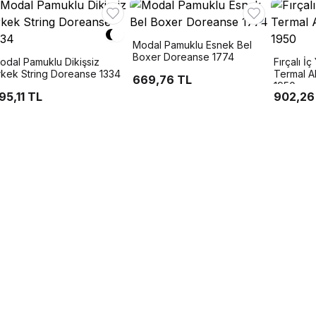
Modal Pamuklu Esnek Bel
Boxer Doreanse 1774
odal Pamuklu Dikişsiz
Fırçalı İ
rkek String Doreanse 1334
Termal Al
669,76 TL
1950
95,11 TL
902,26