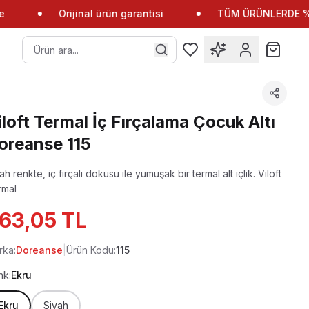
Orijinal ürün garantisi
TÜM ÜRÜNLERDE %10 
iloft Termal İç Fırçalama Çocuk Altı
oreanse 115
ah renkte, iç fırçalı dokusu ile yumuşak bir termal alt içlik.
Viloft
rmal
63,05 TL
rka:
Doreanse
|
Ürün Kodu:
115
nk:
Ekru
Ekru
Siyah