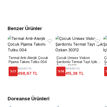
Benzer Ürünler
Termal Anti-Alerjik Çocuk
Çocuk Unisex Viskon
Ç
Pijama Takımı Tutku 004
Şardonlu Termal Tayt İçlik
Ş
Özkan 30312
Ö
602,57 TL
494,50 TL
%
17
%
16
498,67 TL
415,38 TL
Doreanse Ürünleri