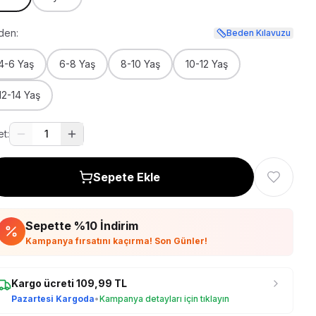
den:
Beden Kılavuzu
4-6 Yaş
6-8 Yaş
8-10 Yaş
10-12 Yaş
12-14 Yaş
t:
1
Sepete Ekle
Sepette %
10
İndirim
Kampanya fırsatını kaçırma! Son Günler!
Kargo ücreti
109,99
TL
Pazartesi Kargoda
•
Kampanya detayları için tıklayın