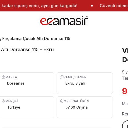
adar sipariş verin, aynı gün kargoda!
Güvenli ödeme
İç Fırçalama Çocuk Altı Doreanse 115
V
D
Siy
MARKA
RENK / DESEN
Te
Doreanse
Ekru, Siyah
9
MENŞEI
ORIJINAL ÜRÜN
Ma
Türkiye
%100 Orijinal
Re