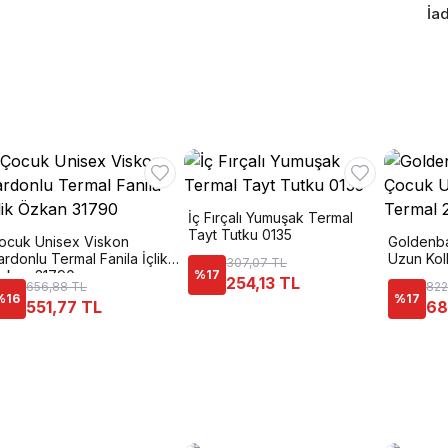
İad
İç Fırçalı Yumuşak Termal
Tayt Tutku 0135
ocuk Unisex Viskon
Goldenb
ardonlu Termal Fanila İçlik
Uzun Koll
307,07 TL
zkan 31790
%
17
254,13 TL
656,88 TL
822
%
16
%
17
551,77 TL
68