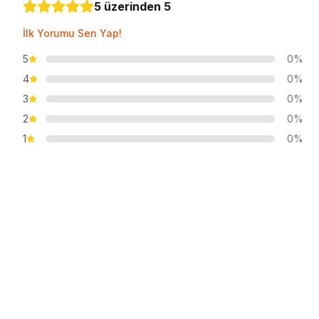
5 üzerinden 5
İlk Yorumu Sen Yap!
5
0%
4
0%
3
0%
2
0%
1
0%