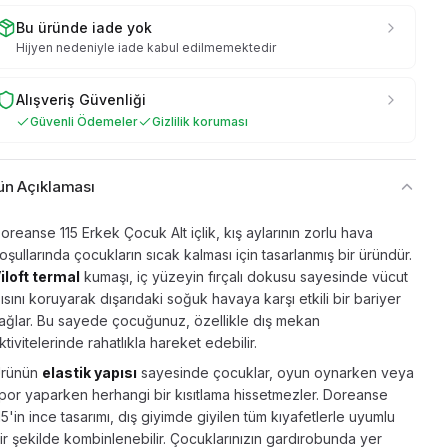
Bu üründe iade yok
Hijyen nedeniyle iade kabul edilmemektedir
Alışveriş Güvenliği
Güvenli Ödemeler
Gizlilik koruması
ün Açıklaması
oreanse 115 Erkek Çocuk Alt içlik, kış aylarının zorlu hava
oşullarında çocukların sıcak kalması için tasarlanmış bir üründür.
iloft termal
kumaşı, iç yüzeyin fırçalı dokusu sayesinde vücut
sısını koruyarak dışarıdaki soğuk havaya karşı etkili bir bariyer
ağlar. Bu sayede çocuğunuz, özellikle dış mekan
ktivitelerinde rahatlıkla hareket edebilir.
rünün
elastik yapısı
sayesinde çocuklar, oyun oynarken veya
por yaparken herhangi bir kısıtlama hissetmezler. Doreanse
15'in ince tasarımı, dış giyimde giyilen tüm kıyafetlerle uyumlu
ir şekilde kombinlenebilir. Çocuklarınızın gardırobunda yer