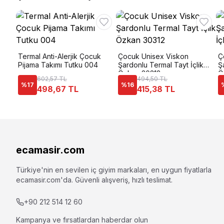
Termal Anti-Alerjik Çocuk
Çocuk Unisex Viskon
Ç
Pijama Takımı Tutku 004
Şardonlu Termal Tayt İçlik
Ş
Özkan 30312
Ö
602,57 TL
494,50 TL
%
17
%
16
498,67 TL
415,38 TL
ecamasir.com
Türkiye'nin en sevilen iç giyim markaları, en uygun fiyatlarla
ecamasir.com
'da. Güvenli alışveriş, hızlı teslimat.
+90 212 514 12 60
Kampanya ve fırsatlardan haberdar olun