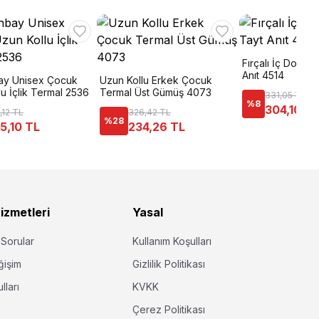
Fırçalı İç Dokul
Anıt 4514
ay Unisex Çocuk
Uzun Kollu Erkek Çocuk
u İçlik Termal 2536
Termal Üst Gümüş 4073
331,05 TL
%
8
304,10 TL
,12 TL
326,42 TL
%
28
5,10 TL
234,26 TL
izmetleri
Yasal
 Sorular
Kullanım Koşulları
ğişim
Gizlilik Politikası
lları
KVKK
Çerez Politikası