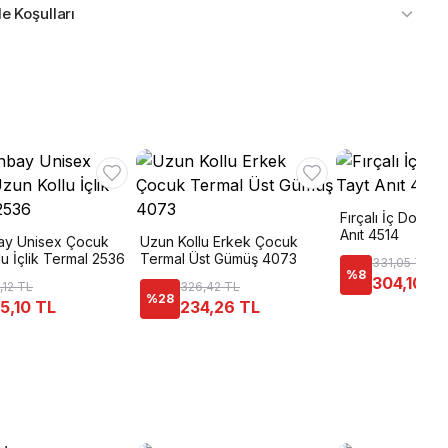
e Koşulları
Fırçalı İç Dokul
Anıt 4514
ay Unisex Çocuk
Uzun Kollu Erkek Çocuk
u İçlik Termal 2536
Termal Üst Gümüş 4073
331,05 TL
%
8
304,10 TL
,12 TL
326,42 TL
%
28
5,10 TL
234,26 TL