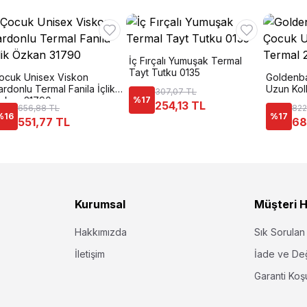
İç Fırçalı Yumuşak Termal
Tayt Tutku 0135
ocuk Unisex Viskon
Goldenb
ardonlu Termal Fanila İçlik
Uzun Koll
307,07 TL
zkan 31790
%
17
254,13 TL
656,88 TL
822
%
16
%
17
551,77 TL
68
Kurumsal
Müşteri H
Hakkımızda
Sık Sorulan
İletişim
İade ve De
Garanti Koşu