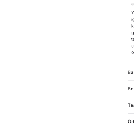
a
Y
i
k
g
t
ç
o
Ba
Be
Tes
Öd