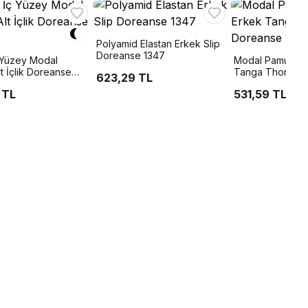
Polyamid Elastan Erkek Slip
Doreanse 1347
ç Yüzey Modal
Modal Pamuklu 
t İçlik Doreanse
Tanga Thong Do
623,29 TL
 TL
531,59 TL