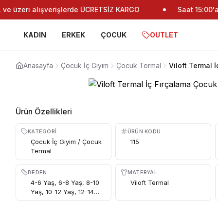
e üzeri alışverişlerde ÜCRETSİZ KARGO
Saat 15:00'a k
KADIN
ERKEK
ÇOCUK
OUTLET
Anasayfa
Çocuk İç Giyim
Çocuk Termal
Viloft Termal 
Ürün Özellikleri
KATEGORI
ÜRÜN KODU
Çocuk İç Giyim / Çocuk
115
Termal
BEDEN
MATERYAL
4-6 Yaş, 6-8 Yaş, 8-10
Viloft Termal
Yaş, 10-12 Yaş, 12-14
Yaş