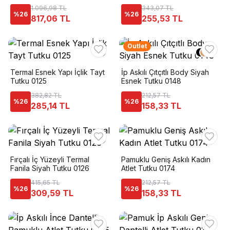
1.096,98 TL
343,07 TL
%
26
%
26
817,06 TL
255,53 TL
Outlet
+
1
Termal Esnek Yapı İçlik Tayt
İp Askılı Çıtçıtlı Body Siyah
Tutku 0125
Esnek Tutku 0148
382,82 TL
212,57 TL
%
26
%
26
285,14 TL
158,33 TL
Fırçalı İç Yüzeyli Termal
Pamuklu Geniş Askılı Kadın
Fanila Siyah Tutku 0126
Atlet Tutku 0174
415,65 TL
212,57 TL
%
26
%
26
309,59 TL
158,33 TL