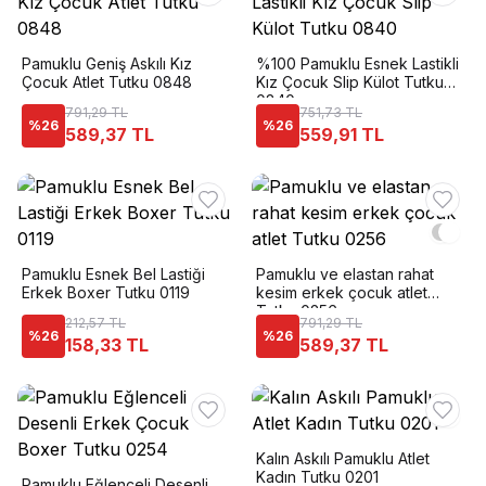
Pamuklu Geniş Askılı Kız
%100 Pamuklu Esnek Lastikli
Çocuk Atlet Tutku 0848
Kız Çocuk Slip Külot Tutku
0840
791,29 TL
751,73 TL
%
26
%
26
589,37 TL
559,91 TL
Pamuklu Esnek Bel Lastiği
Pamuklu ve elastan rahat
Erkek Boxer Tutku 0119
kesim erkek çocuk atlet
Tutku 0256
212,57 TL
791,29 TL
%
26
%
26
158,33 TL
589,37 TL
Kalın Askılı Pamuklu Atlet
Kadın Tutku 0201
Pamuklu Eğlenceli Desenli