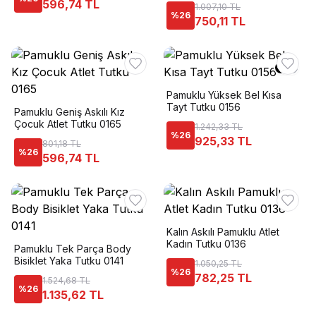
596,74 TL
1.007,10 TL
%
26
750,11 TL
Pamuklu Yüksek Bel Kısa
Tayt Tutku 0156
Pamuklu Geniş Askılı Kız
Çocuk Atlet Tutku 0165
1.242,33 TL
%
26
925,33 TL
801,18 TL
%
26
596,74 TL
Kalın Askılı Pamuklu Atlet
Kadın Tutku 0136
Pamuklu Tek Parça Body
Bisiklet Yaka Tutku 0141
1.050,25 TL
%
26
782,25 TL
1.524,68 TL
%
26
1.135,62 TL