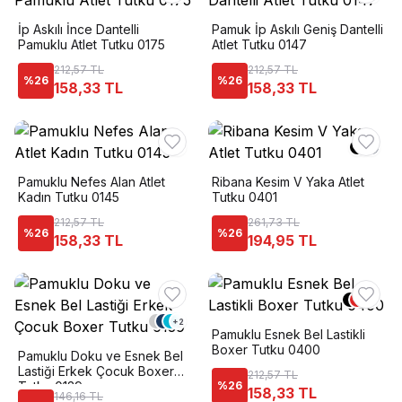
İp Askılı İnce Dantelli
Pamuk İp Askılı Geniş Dantelli
Pamuklu Atlet Tutku 0175
Atlet Tutku 0147
212,57 TL
212,57 TL
%
26
%
26
158,33 TL
158,33 TL
Pamuklu Nefes Alan Atlet
Ribana Kesim V Yaka Atlet
Kadın Tutku 0145
Tutku 0401
212,57 TL
261,73 TL
%
26
%
26
158,33 TL
194,95 TL
+
6
+
2
Pamuklu Esnek Bel Lastikli
Boxer Tutku 0400
Pamuklu Doku ve Esnek Bel
Lastiği Erkek Çocuk Boxer
212,57 TL
Tutku 0139
%
26
158,33 TL
146,16 TL