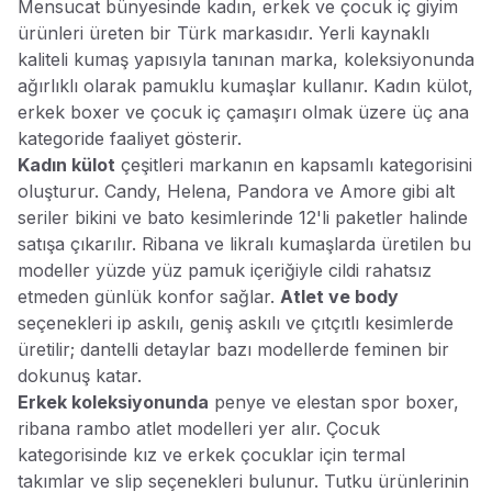
Mensucat bünyesinde kadın, erkek ve çocuk iç giyim
ürünleri üreten bir Türk markasıdır. Yerli kaynaklı
kaliteli kumaş yapısıyla tanınan marka, koleksiyonunda
ağırlıklı olarak pamuklu kumaşlar kullanır. Kadın külot,
erkek boxer ve çocuk iç çamaşırı olmak üzere üç ana
kategoride faaliyet gösterir.
Kadın külot
çeşitleri markanın en kapsamlı kategorisini
oluşturur. Candy, Helena, Pandora ve Amore gibi alt
seriler bikini ve bato kesimlerinde 12'li paketler halinde
satışa çıkarılır. Ribana ve likralı kumaşlarda üretilen bu
modeller yüzde yüz pamuk içeriğiyle cildi rahatsız
etmeden günlük konfor sağlar.
Atlet ve body
seçenekleri ip askılı, geniş askılı ve çıtçıtlı kesimlerde
üretilir; dantelli detaylar bazı modellerde feminen bir
dokunuş katar.
Erkek koleksiyonunda
penye ve elestan spor boxer,
ribana rambo atlet modelleri yer alır. Çocuk
kategorisinde kız ve erkek çocuklar için termal
takımlar ve slip seçenekleri bulunur. Tutku ürünlerinin