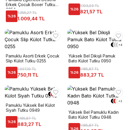
Erkek Çocuk Boxer Tutku
1.103,03 TL
0254
%
26
821,57 TL
1.355,27 TL
%
26
1.009,44 TL
+
4
Pamuklu Asorti Erkek Çocuk
Yüksek Bel Dikişli Pamuk
Slip Külot Tutku 0255
Bato Külot Tutku 0950
1.007,10 TL
1.185,87 TL
%
26
%
26
750,11 TL
883,27 TL
+
3
+
2
Pamuklu Yüksek Bel Külot
Siyah Tutku 0949
Yüksek Bel Pamuklu Kadın
Bato Külot Tutku 0948
1.185,87 TL
%
26
883,27 TL
1.185,87 TL
%
26