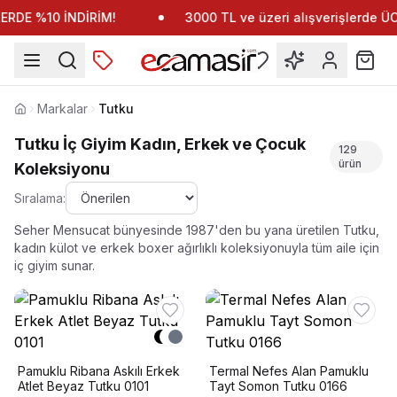
RDE %10 İNDİRİM!
3000 TL ve üzeri alışverişlerde 
Markalar
Tutku
Anasayfa
Tutku İç Giyim Kadın, Erkek ve Çocuk
129
ürün
Koleksiyonu
Sıralama:
Seher Mensucat bünyesinde 1987'den bu yana üretilen Tutku,
kadın külot ve erkek boxer ağırlıklı koleksiyonuyla tüm aile için
iç giyim sunar.
Pamuklu Ribana Askılı Erkek
Termal Nefes Alan Pamuklu
Atlet Beyaz Tutku 0101
Tayt Somon Tutku 0166