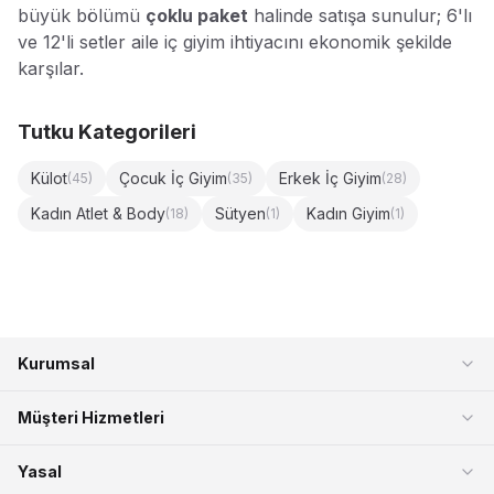
büyük bölümü
çoklu paket
halinde satışa sunulur; 6'lı
ve 12'li setler aile iç giyim ihtiyacını ekonomik şekilde
karşılar.
Tutku
Kategorileri
Külot
Çocuk İç Giyim
Erkek İç Giyim
(
45
)
(
35
)
(
28
)
Kadın Atlet & Body
Sütyen
Kadın Giyim
(
18
)
(
1
)
(
1
)
Kurumsal
Müşteri Hizmetleri
Yasal