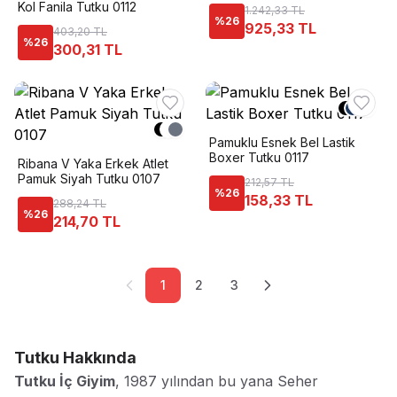
Kol Fanila Tutku 0112
1.242,33 TL
%
26
925,33 TL
403,20 TL
%
26
300,31 TL
+
3
Pamuklu Esnek Bel Lastik
Boxer Tutku 0117
Ribana V Yaka Erkek Atlet
Pamuk Siyah Tutku 0107
212,57 TL
%
26
158,33 TL
288,24 TL
%
26
214,70 TL
1
2
3
Tutku
Hakkında
Tutku İç Giyim
, 1987 yılından bu yana Seher