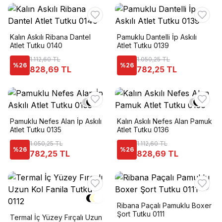
Kalın Askılı Ribana Dantel
Pamuklu Dantelli İp Askılı
Atlet Tutku 0140
Atlet Tutku 0139
1.112,60 TL
1.050,25 TL
%
26
%
26
828,69 TL
782,25 TL
+
2
+
3
Pamuklu Nefes Alan İp Askılı
Kalın Askılı Nefes Alan Pamuk
Atlet Tutku 0135
Atlet Tutku 0136
1.050,25 TL
1.112,60 TL
%
26
%
26
782,25 TL
828,69 TL
Ribana Paçalı Pamuklu Boxer
Şort Tutku 0111
Termal İç Yüzey Fırçalı Uzun