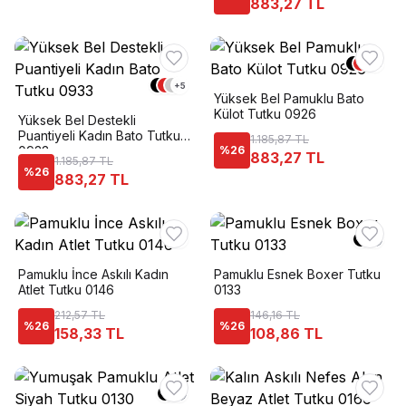
883,27 TL
+
4
+
5
Yüksek Bel Pamuklu Bato
Külot Tutku 0926
Yüksek Bel Destekli
Puantiyeli Kadın Bato Tutku
1.185,87 TL
0933
%
26
883,27 TL
1.185,87 TL
%
26
883,27 TL
Pamuklu İnce Askılı Kadın
Pamuklu Esnek Boxer Tutku
Atlet Tutku 0146
0133
212,57 TL
146,16 TL
%
26
%
26
158,33 TL
108,86 TL