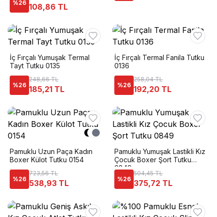
%
26
108,86 TL
İç Fırçalı Yumuşak Termal
İç Fırçalı Termal Fanila Tutku
Tayt Tutku 0135
0136
248,66 TL
258,04 TL
%
26
%
26
185,21 TL
192,20 TL
Pamuklu Uzun Paça Kadın
Pamuklu Yumuşak Lastikli Kız
Boxer Külot Tutku 0154
Çocuk Boxer Şort Tutku
0849
723,56 TL
504,45 TL
%
26
%
26
538,93 TL
375,72 TL