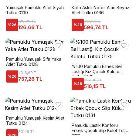
Yumuşak Pamuklu Atlet Siyah
Kalın Askılı Nefes Alan Beyaz
Tutku 0130
Atlet Tutku 0166
170,05 TL
801,18 TL
%
26
%
26
126,66 TL
596,74 TL
Pamuklu Yumuşak Sıfır Yaka
Atlet Tutku 0128
%100 Pamuklu Esnek Bel
Lastiği Kız Çocuk Külotu
1.016,69 TL
%
26
Tutku 0175
757,26 TL
692,98 TL
%
26
516,15 TL
Pamuklu Yumuşak Kesim Atlet
Tutku 0124
Pamuklu Lastik Konforu
Erkek Çocuk Slip Külot Tutku
801,18 TL
%
26
0131