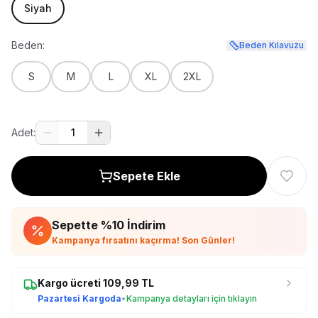
Siyah
Beden:
Beden Kılavuzu
S
M
L
XL
2XL
Adet:
1
Sepete Ekle
Sepette %
10
İndirim
Kampanya fırsatını kaçırma! Son Günler!
Kargo ücreti
109,99
TL
Pazartesi Kargoda
•
Kampanya detayları için tıklayın