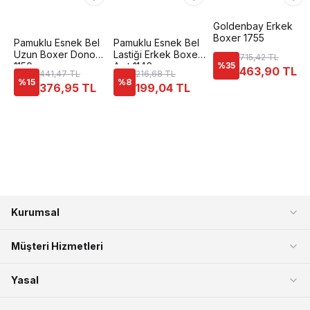
Goldenbay Erkek
Boxer 1755
Pamuklu Esnek Bel
Pamuklu Esnek Bel
Uzun Boxer Dono
Lastiği Erkek Boxer
715,42 TL
1150
Anıt 1146
%
35
463,90 TL
441,47 TL
216,68 TL
%
15
%
8
376,95 TL
199,04 TL
Kurumsal
Müşteri Hizmetleri
Yasal