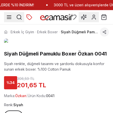
ERDE %10 İNDİRİM!
3000 TL ve üzeri alışverişlerde
Erkek İç Giyim
Erkek Boxer
Siyah Düğmeli Pamuklu Boxer Özkan 0041
Anasayfa
Siyah Düğmeli Pamuklu Boxer Özkan 0041
Siyah renkte, düğmeli tasarımı ve şardonlu dokusuyla konfor
sunan erkek boxer.
%100 Cotton Pamuk
306,59 TL
%
34
201,65 TL
Marka:
Özkan
|
Ürün Kodu:
0041
Renk:
Siyah