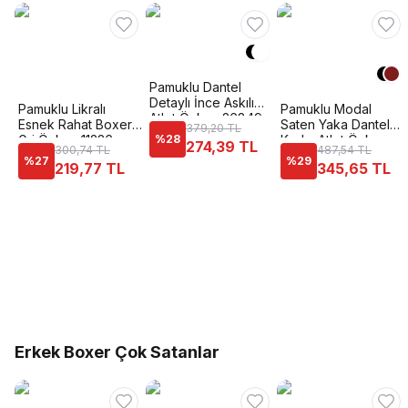
Pamuklu Dantel
Detaylı İnce Askılı
Pamuklu Likralı
Pamuklu Modal
Atlet Özkan 26849
Esnek Rahat Boxer
Saten Yaka Dantel
379,20 TL
Gri Özkan 11226
%
28
Kadın Atlet Özkan
274,39 TL
300,74 TL
487,54 TL
25430
%
27
%
29
219,77 TL
345,65 TL
Erkek Boxer Çok Satanlar