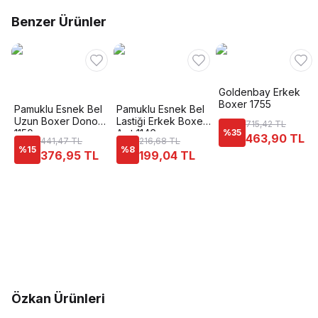
Benzer Ürünler
Goldenbay Erkek
Boxer 1755
Pamuklu Esnek Bel
Pamuklu Esnek Bel
Uzun Boxer Dono
Lastiği Erkek Boxer
715,42 TL
1150
Anıt 1146
%
35
463,90 TL
441,47 TL
216,68 TL
%
15
%
8
376,95 TL
199,04 TL
Özkan Ürünleri