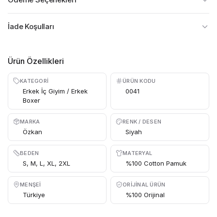
İade Koşulları
Ürün Özellikleri
KATEGORI
ÜRÜN KODU
Erkek İç Giyim / Erkek
0041
Boxer
MARKA
RENK / DESEN
Özkan
Siyah
BEDEN
MATERYAL
S, M, L, XL, 2XL
%100 Cotton Pamuk
MENŞEI
ORIJINAL ÜRÜN
Türkiye
%100 Orijinal