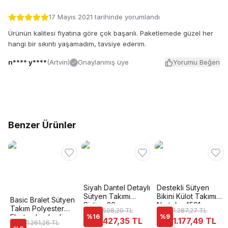
17 Mayıs 2021
tarihinde yorumlandı
Ürünün kalitesi fiyatına göre çok başarılı. Paketlemede güzel her
hangi bir sıkıntı yaşamadım, tavsiye ederim.
n**** y****
(
Artvin
)
Onaylanmış üye
Yorumu Beğen
Benzer Ürünler
Siyah Dantel Detaylı
Destekli Sütyen
Sütyen Takımı
Bikini Külot Takımı
Basic Bralet Sütyen
Sistina 20
Nurteks 4591
Takım Polyester
508,20 TL
1.287,27 TL
Elastan Le Jardin
%
16
%
9
427,35 TL
1.177,49 TL
1.261,26 TL
5045