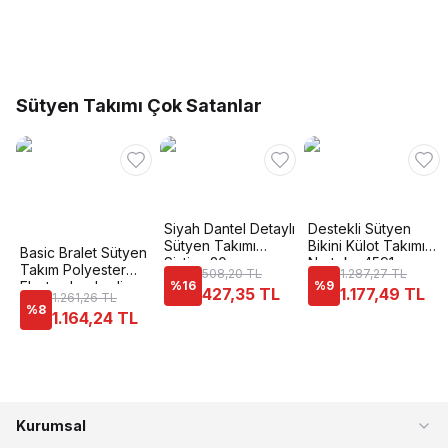
Sütyen Takımı Çok Satanlar
Siyah Dantel Detaylı
Destekli Sütyen
Sütyen Takımı
Bikini Külot Takımı
Basic Bralet Sütyen
Sistina 20
Nurteks 4591
Takım Polyester
508,20 TL
1.287,27 TL
Elastan Le Jardin
%
16
%
9
427,35 TL
1.177,49 TL
1.261,26 TL
5045
%
8
1.164,24 TL
Kurumsal