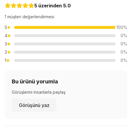
5 üzerinden
5.0
1
müşteri değerlendirmesi
5
100
%
4
0
%
3
0
%
2
0
%
1
0
%
Bu ürünü yorumla
Görüşlerini insanlarla paylaş
Görüşünü yaz