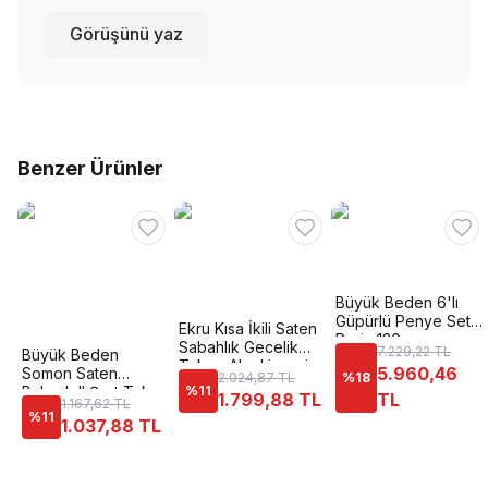
Görüşünü yaz
Benzer Ürünler
Büyük Beden 6'lı
Güpürlü Penye Seti
Ekru Kısa İkili Saten
Perin 130
Sabahlık Gecelik
7.229,22 TL
Büyük Beden
Takımı Ahu Lingerie
5.960,46
Somon Saten
2.024,87 TL
%
18
7602
Babydoll Şort Takımı
%
11
1.799,88 TL
TL
1.167,62 TL
Ahu Primoda 1024
%
11
1.037,88 TL