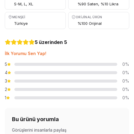
S-M, L, XL
%90 Saten, %10 Likra
MENŞEI
ORIJINAL ÜRÜN
Türkiye
%100 Orijinal
5 üzerinden 5
İlk Yorumu Sen Yap!
5
0%
4
0%
3
0%
2
0%
1
0%
Bu ürünü yorumla
Görüşlerini insanlarla paylaş