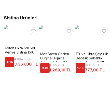
Sistina Ürünleri
Koton Likra 6'lı Set
Penye Sistina 1510
Mor Saten Önden
Tül ve Likra Çeyizlik
Düğmeli Pijama
Gecelik Sabahlık
4.004,00 TL
%
16
Takımı Sistina 1613
Takım Sistina 1485
3.367,00 TL
1.509,20 TL
924,00 TL
%
16
%
16
1.269,10 TL
777,00 TL