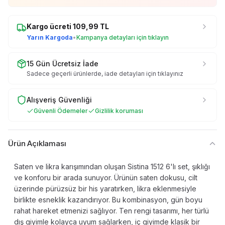
Kargo ücreti
109,99
TL
Yarın Kargoda
•
Kampanya detayları için tıklayın
15 Gün Ücretsiz İade
Sadece geçerli ürünlerde, iade detayları için tıklayınız
Alışveriş Güvenliği
Güvenli Ödemeler
Gizlilik koruması
Ürün Açıklaması
Saten ve likra karışımından oluşan Sistina 1512 6'lı set, şıklığı
ve konforu bir arada sunuyor. Ürünün saten dokusu, cilt
üzerinde pürüzsüz bir his yaratırken, likra eklenmesiyle
birlikte esneklik kazandırıyor. Bu kombinasyon, gün boyu
rahat hareket etmenizi sağlıyor. Ten rengi tasarımı, her türlü
dış giyimle kolayca uyum sağlarken, iç giyimde klasik bir