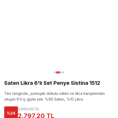
Saten Likra 6'lı Set Penye Sistina 1512
Ten renginde, yumuşak dokulu saten ve likra karışımından
oluşan 6'lı iç giyim seti.
%90 Saten, %10 Likra
3.696,00 TL
%
24
2.797,20 TL