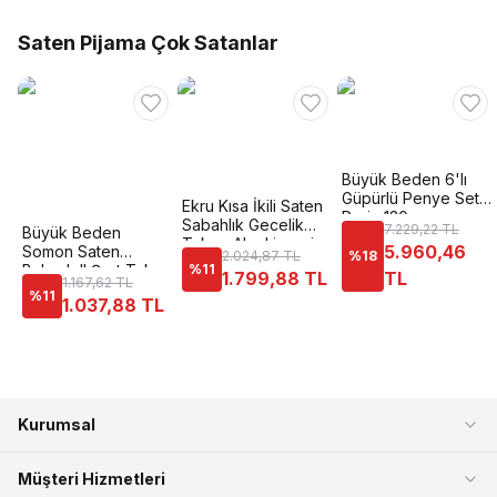
Saten Pijama Çok Satanlar
Büyük Beden 6'lı
Güpürlü Penye Seti
Ekru Kısa İkili Saten
Perin 130
Sabahlık Gecelik
7.229,22 TL
Büyük Beden
Takımı Ahu Lingerie
5.960,46
Somon Saten
2.024,87 TL
%
18
7602
Babydoll Şort Takımı
%
11
1.799,88 TL
TL
1.167,62 TL
Ahu Primoda 1024
%
11
1.037,88 TL
Kurumsal
Müşteri Hizmetleri