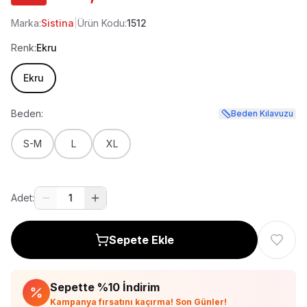
Marka:
Sistina
|
Ürün Kodu:
1512
Renk:
Ekru
Ekru
Beden:
Beden Kılavuzu
S-M
L
XL
Adet:
1
Sepete Ekle
Sepette %
10
İndirim
Kampanya fırsatını kaçırma! Son Günler!