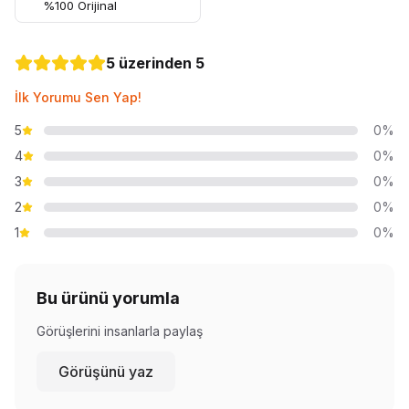
%100 Orijinal
5 üzerinden 5
İlk Yorumu Sen Yap!
5
0%
4
0%
3
0%
2
0%
1
0%
Bu ürünü yorumla
Görüşlerini insanlarla paylaş
Görüşünü yaz