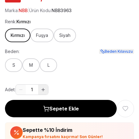
Marka:
NBB
|
Ürün Kodu:
NBB3963
Renk:
Kırmızı
Kırmızı
Fuşya
Siyah
Beden:
Beden Kılavuzu
S
M
L
Adet:
1
Sepete Ekle
Sepette %
10
İndirim
Kampanya fırsatını kaçırma! Son Günler!