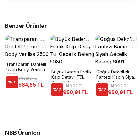
Benzer Ürünler
Transparan Dantelli
Uzun Body Venlisa
Büyük Beden Erotik
Göğüs Dekolteli
2500
Kalp Detaylı Tül
Fantezi Kadın Siyah
630,02 TL
%
10
Gecelik Beleng
Gecelik Beleng
564,85 TL
1.149,02 TL
1.149,02 TL
5080
6091
%
17
%
17
950,91 TL
950,91 TL
NBB Ürünleri