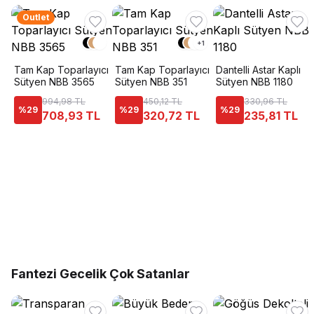
Outlet
+
1
Tam Kap Toparlayıcı
Tam Kap Toparlayıcı
Dantelli Astar Kaplı
Sütyen NBB 3565
Sütyen NBB 351
Sütyen NBB 1180
994,98 TL
450,12 TL
330,96 TL
%
29
%
29
%
29
708,93 TL
320,72 TL
235,81 TL
Fantezi Gecelik Çok Satanlar