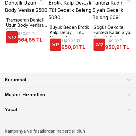
Transparan Dantelli
Uzun Body Venlisa
Büyük Beden Erotik
Göğüs Dekolteli
2500
Kalp Detaylı Tül
Fantezi Kadın Siyah
630,02 TL
%
10
Gecelik Beleng
Gecelik Beleng
564,85 TL
1.149,02 TL
1.149,02 TL
5080
6091
%
17
%
17
950,91 TL
950,91 TL
Kurumsal
Müşteri Hizmetleri
Yasal
Kampanya ve fırsatlardan haberdar olun