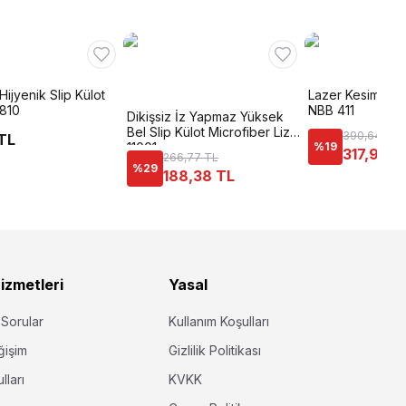
ijyenik Slip Külot
Lazer Kesim İz 
 810
NBB 411
Dikişsiz İz Yapmaz Yüksek
Bel Slip Külot Microfiber Liza
390,64 TL
TL
11001
%
19
317,95 T
266,77 TL
%
29
188,38 TL
izmetleri
Yasal
 Sorular
Kullanım Koşulları
ğişim
Gizlilik Politikası
lları
KVKK