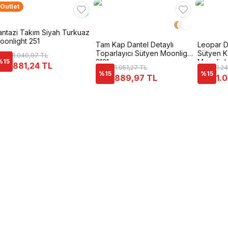
Outlet
antazi Takım Siyah Turkuaz
oonlight 251
Tam Kap Dantel Detaylı
Leopar D
Toparlayıcı Sütyen Moonlight
Sütyen K
1.040,97 TL
%
15
2131
Moonligh
881,24 TL
1.051,27 TL
1.2
%
15
%
15
889,97 TL
1.