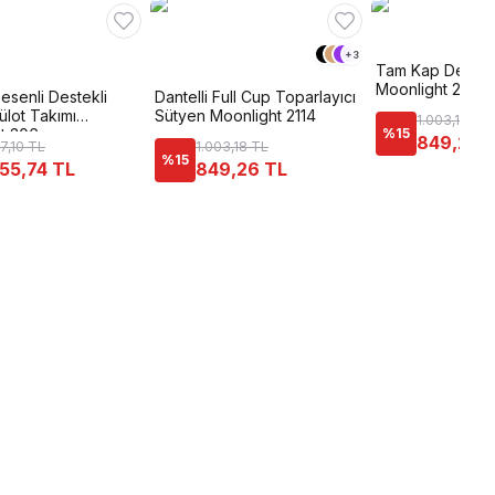
+
3
Tam Kap Destekl
Moonlight 2119
esenli Destekli
Dantelli Full Cup Toparlayıcı
ülot Takımı
Sütyen Moonlight 2114
1.003,18 TL
t 306
%
15
849,26 
47,10 TL
1.003,18 TL
%
15
055,74 TL
849,26 TL