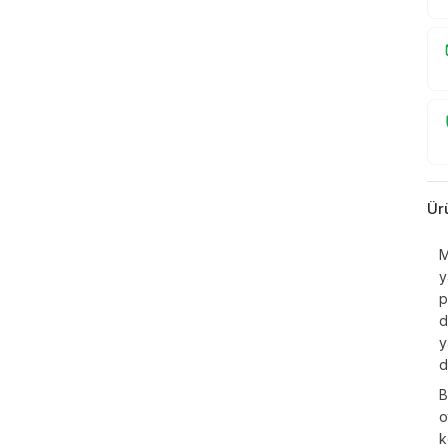
Ür
M
y
p
d
y
d
B
o
k