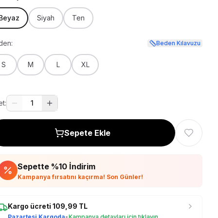
Beyaz
Siyah
Ten
den:
Beden Kılavuzu
S
M
L
XL
t:
1
Sepete Ekle
Sepette %
10
İndirim
Kampanya fırsatını kaçırma! Son Günler!
Kargo ücreti
109,99
TL
Pazartesi Kargoda
•
Kampanya detayları için tıklayın