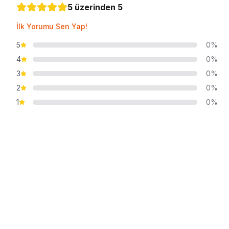
5 üzerinden 5
İlk Yorumu Sen Yap!
5
0%
4
0%
3
0%
2
0%
1
0%