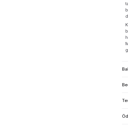
t
b
d
K
b
h
M
g
Ba
Be
Tes
Öd