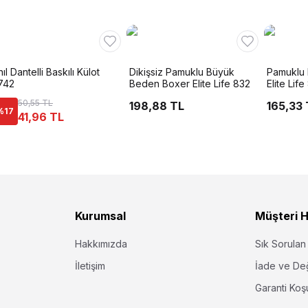
ıl Dantelli Baskılı Külot
Dikişsiz Pamuklu Büyük
Pamuklu H
742
Beden Boxer Elite Life 832
Elite Life
50,55 TL
198,88 TL
165,33 
%
17
41,96 TL
Kurumsal
Müşteri H
Hakkımızda
Sık Sorulan
İletişim
İade ve De
Garanti Koşu