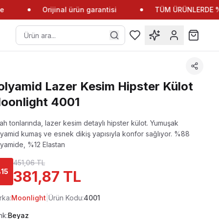
Orijinal ürün garantisi
TÜM ÜRÜNLERDE %10
olyamid Lazer Kesim Hipster Külot
oonlight 4001
ah tonlarında, lazer kesim detaylı hipster külot. Yumuşak
yamid kumaş ve esnek dikiş yapısıyla konfor sağlıyor.
%88
lyamide, %12 Elastan
451,06 TL
%
15
381,87 TL
rka:
Moonlight
|
Ürün Kodu:
4001
nk:
Beyaz