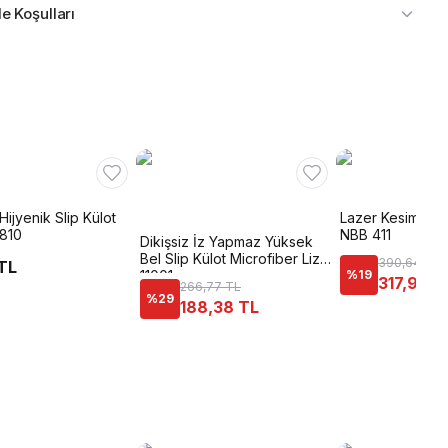
e Koşulları
ijyenik Slip Külot
Lazer Kesim İz 
 810
NBB 411
Dikişsiz İz Yapmaz Yüksek
Bel Slip Külot Microfiber Liza
390,64 TL
TL
11001
%
19
317,95 T
266,77 TL
%
29
188,38 TL