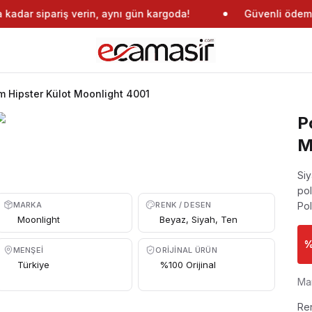
adar sipariş verin, aynı gün kargoda!
Güvenli ödeme
m Hipster Külot Moonlight 4001
P
M
Siy
pol
MARKA
RENK / DESEN
Po
Moonlight
Beyaz, Siyah, Ten
MENŞEI
ORIJINAL ÜRÜN
Türkiye
%100 Orijinal
Ma
Re