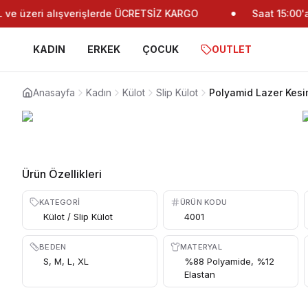
e üzeri alışverişlerde ÜCRETSİZ KARGO
Saat 15:00'a k
KADIN
ERKEK
ÇOCUK
OUTLET
Anasayfa
Kadın
Külot
Slip Külot
Polyamid Lazer Kesi
Ürün Özellikleri
KATEGORI
ÜRÜN KODU
Külot / Slip Külot
4001
BEDEN
MATERYAL
S, M, L, XL
%88 Polyamide, %12
Elastan