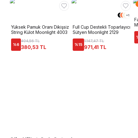
+
1
F
M
Yüksek Pamuk Oranı Dikişsiz
Full Cup Destekli Toparlayıcı
String Külot Moonlight 4003
Sütyen Moonlight 2129
404,56 TL
1.147,47 TL
%
6
%
15
380,53 TL
971,41 TL