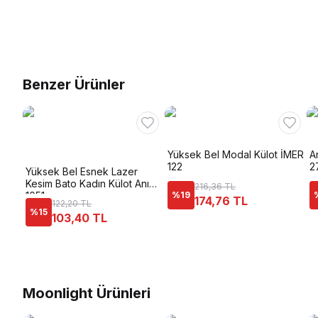
Benzer Ürünler
Yüksek Bel Modal Külot İMER
An
122
2
Yüksek Bel Esnek Lazer
Kesim Bato Kadın Külot Anı
216,36 TL
1051
%
19
174,76 TL
122,20 TL
%
15
103,40 TL
Moonlight Ürünleri