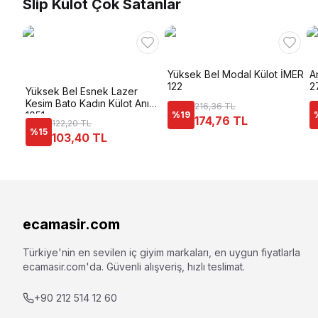
Slip Külot Çok Satanlar
Yüksek Bel Modal Külot İMER
An
122
2
Yüksek Bel Esnek Lazer
Kesim Bato Kadın Külot Anı
216,36 TL
1051
%
19
174,76 TL
122,20 TL
%
15
103,40 TL
ecamasir.com
Türkiye'nin en sevilen iç giyim markaları, en uygun fiyatlarla
ecamasir.com
'da. Güvenli alışveriş, hızlı teslimat.
+90 212 514 12 60