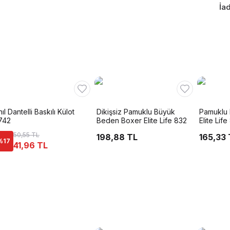
İad
ıl Dantelli Baskılı Külot
Dikişsiz Pamuklu Büyük
Pamuklu H
742
Beden Boxer Elite Life 832
Elite Life
50,55 TL
198,88 TL
165,33 
%
17
41,96 TL