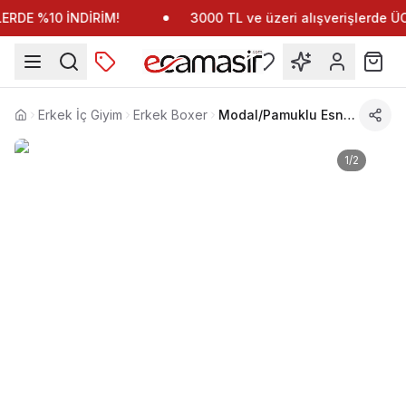
RDE %10 İNDİRİM!
3000 TL ve üzeri alışverişlerde 
Erkek İç Giyim
Erkek Boxer
Modal/Pamuklu Esnek Bel Lastikli Boxer Doreanse 1895
Anasayfa
1
/
2