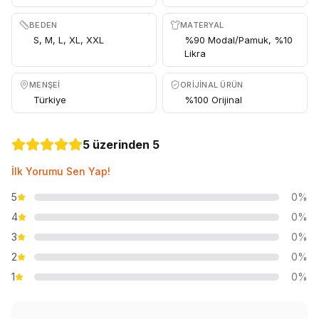
BEDEN
MATERYAL
S, M, L, XL, XXL
%90 Modal/Pamuk, %10
Likra
MENŞEI
ORIJINAL ÜRÜN
Türkiye
%100 Orijinal
5 üzerinden 5
İlk Yorumu Sen Yap!
5
0%
4
0%
3
0%
2
0%
1
0%