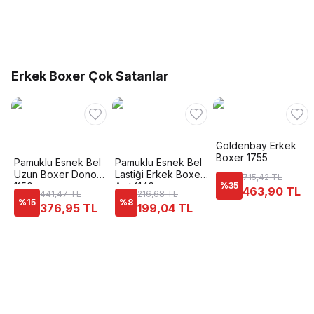
Erkek Boxer Çok Satanlar
Goldenbay Erkek
Boxer 1755
Pamuklu Esnek Bel
Pamuklu Esnek Bel
Uzun Boxer Dono
Lastiği Erkek Boxer
715,42 TL
1150
Anıt 1146
%
35
463,90 TL
441,47 TL
216,68 TL
%
15
%
8
376,95 TL
199,04 TL