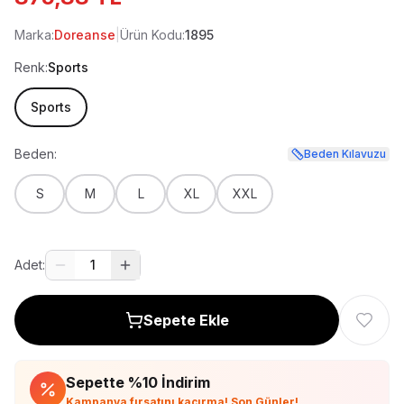
Marka:
Doreanse
|
Ürün Kodu:
1895
Renk:
Sports
Sports
Beden:
Beden Kılavuzu
S
M
L
XL
XXL
Adet:
1
Sepete Ekle
Sepette %
10
İndirim
Kampanya fırsatını kaçırma! Son Günler!