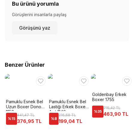
Bu ürünü yorumla
Görüşlerini insanlarla paylaş
Görüşünü yaz
Benzer Ürünler
Goldenbay Erkek
Boxer 1755
Pamuklu Esnek Bel
Pamuklu Esnek Bel
Uzun Boxer Dono
Lastiği Erkek Boxer
715,42 TL
1150
Anıt 1146
%
35
463,90 TL
441,47 TL
216,68 TL
%
15
%
8
376,95 TL
199,04 TL