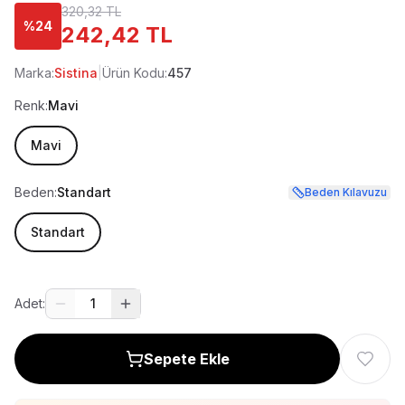
320,32 TL
%
24
242,42 TL
Marka:
Sistina
|
Ürün Kodu:
457
Renk:
Mavi
Mavi
Beden:
Standart
Beden Kılavuzu
Standart
Adet:
1
Sepete Ekle