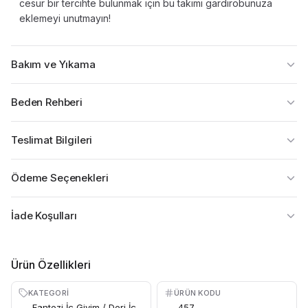
cesur bir tercihte bulunmak için bu takımı gardırobunuza
eklemeyi unutmayın!
Bakım ve Yıkama
Beden Rehberi
Teslimat Bilgileri
Ödeme Seçenekleri
İade Koşulları
Ürün Özellikleri
KATEGORI
ÜRÜN KODU
Fantezi İç Giyim / Deri İç
457