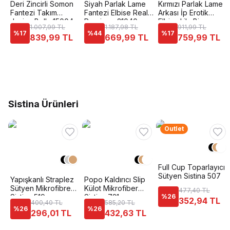
Deri Zincirli Somon
Siyah Parlak Lame
Kırmızı Parlak Lame
Fantezi Takım
Fantezi Elbise Real
Arkası İp Erotik
Jesica Bella 15004
Passione 21040
Elbise Lily Bianca
1.007,99 TL
1.187,98 TL
911,99 TL
186
%
17
%
44
%
17
839,99 TL
669,99 TL
759,99 TL
Sistina Ürünleri
Outlet
Full Cup Toparlayıcı
Sütyen Sistina 507
Yapışkanlı Straplez
Popo Kaldırıcı Slip
Sütyen Mikrofibre
Külot Mikrofiber
477,40 TL
Sistina 519
Sistina 721
%
26
352,94 TL
400,40 TL
585,20 TL
%
26
%
26
296,01 TL
432,63 TL