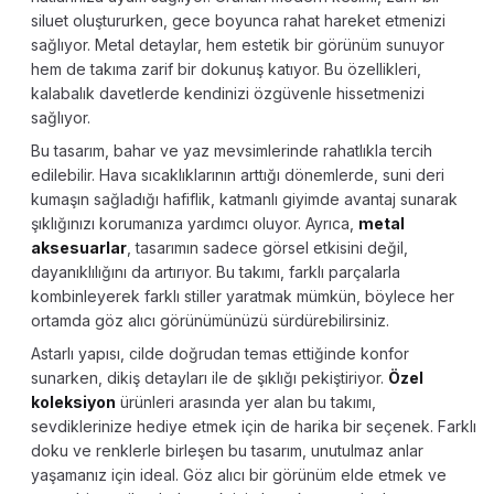
siluet oluştururken, gece boyunca rahat hareket etmenizi
sağlıyor. Metal detaylar, hem estetik bir görünüm sunuyor
hem de takıma zarif bir dokunuş katıyor. Bu özellikleri,
kalabalık davetlerde kendinizi özgüvenle hissetmenizi
sağlıyor.
Bu tasarım, bahar ve yaz mevsimlerinde rahatlıkla tercih
edilebilir. Hava sıcaklıklarının arttığı dönemlerde, suni deri
kumaşın sağladığı hafiflik, katmanlı giyimde avantaj sunarak
şıklığınızı korumanıza yardımcı oluyor. Ayrıca,
metal
aksesuarlar
, tasarımın sadece görsel etkisini değil,
dayanıklılığını da artırıyor. Bu takımı, farklı parçalarla
kombinleyerek farklı stiller yaratmak mümkün, böylece her
ortamda göz alıcı görünümünüzü sürdürebilirsiniz.
Astarlı yapısı, cilde doğrudan temas ettiğinde konfor
sunarken, dikiş detayları ile de şıklığı pekiştiriyor.
Özel
koleksiyon
ürünleri arasında yer alan bu takımı,
sevdiklerinize hediye etmek için de harika bir seçenek. Farklı
doku ve renklerle birleşen bu tasarım, unutulmaz anlar
yaşamanız için ideal. Göz alıcı bir görünüm elde etmek ve