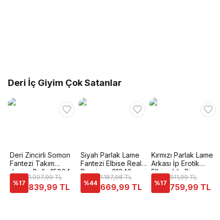
Deri İç Giyim Çok Satanlar
Deri Zincirli Somon
Siyah Parlak Lame
Kırmızı Parlak Lame
Fantezi Takım
Fantezi Elbise Real
Arkası İp Erotik
Jesica Bella 15004
Passione 21040
Elbise Lily Bianca
1.007,99 TL
1.187,98 TL
911,99 TL
186
%
17
%
44
%
17
839,99 TL
669,99 TL
759,99 TL