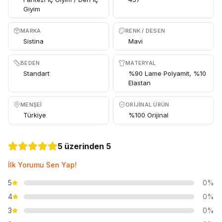
Giyim
MARKA
RENK / DESEN
Sistina
Mavi
BEDEN
MATERYAL
Standart
%90 Lame Polyamit, %10
Elastan
MENŞEI
ORIJINAL ÜRÜN
Türkiye
%100 Orijinal
5 üzerinden 5
İlk Yorumu Sen Yap!
5
0%
4
0%
3
0%