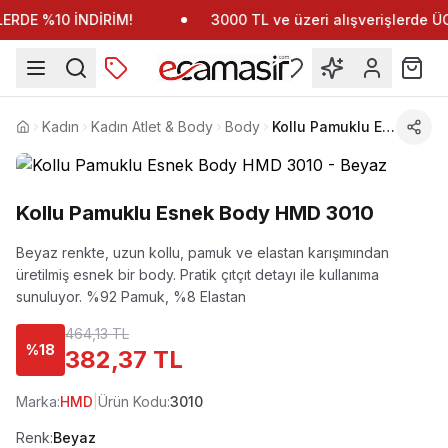
RDE %10 İNDİRİM!
3000 TL ve üzeri alışverişlerde 
Kadın
Kadın Atlet & Body
Body
Kollu Pamuklu Esnek Body HMD 3010
Anasayfa
Kollu Pamuklu Esnek Body HMD 3010
Beyaz renkte, uzun kollu, pamuk ve elastan karışımından
üretilmiş esnek bir body. Pratik çıtçıt detayı ile kullanıma
sunuluyor.
%92 Pamuk, %8 Elastan
464,13 TL
%
18
382,37 TL
Marka:
HMD
|
Ürün Kodu:
3010
Renk:
Beyaz