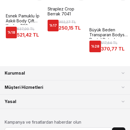
Straplez Crop
Berrak 7041
Esnek Pamuklu İp
Askılı Body Çift
302,27 TL
Kaplan 760
%
17
250,15 TL
637,00 TL
Büyük Beden
%
18
521,42 TL
Transparan Bodysuit
Dantel Detaylı
517,64 TL
Donex 8020
%
28
370,77 TL
Kurumsal
Müşteri Hizmetleri
Yasal
Kampanya ve fırsatlardan haberdar olun