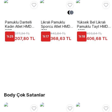
Pamuklu Dantelli
Likralı Pamuklu
Yüksek Bel Likralı
Kadın Atlet HMD
Sporcu Atlet HMD
Pamuklu Tayt HMD
2011
701
4019
277,34 TL
442,84 TL
493,64 TL
%
25
%
17
%
18
207,80 TL
368,63 TL
406,68 TL
Body Çok Satanlar