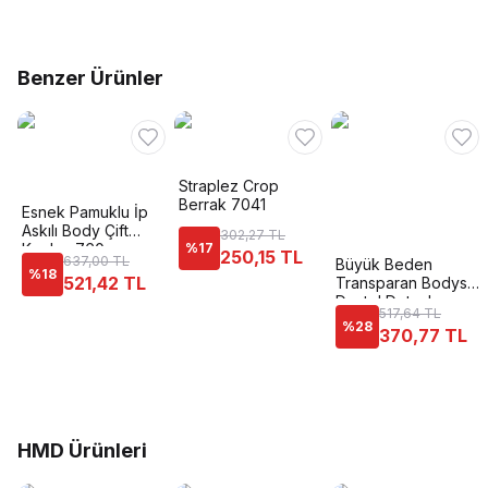
Benzer Ürünler
Straplez Crop
Berrak 7041
Esnek Pamuklu İp
Askılı Body Çift
302,27 TL
Kaplan 760
%
17
250,15 TL
637,00 TL
Büyük Beden
%
18
521,42 TL
Transparan Bodysuit
Dantel Detaylı
517,64 TL
Donex 8020
%
28
370,77 TL
HMD Ürünleri