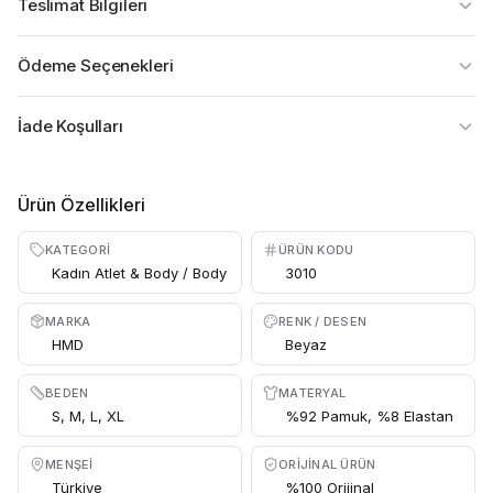
Teslimat Bilgileri
Ödeme Seçenekleri
İade Koşulları
Ürün Özellikleri
KATEGORI
ÜRÜN KODU
Kadın Atlet & Body / Body
3010
MARKA
RENK / DESEN
HMD
Beyaz
BEDEN
MATERYAL
S, M, L, XL
%92 Pamuk, %8 Elastan
MENŞEI
ORIJINAL ÜRÜN
Türkiye
%100 Orijinal