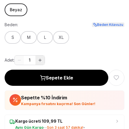
Beyaz
Beden:
Beden Kılavuzu
S
M
L
XL
Adet:
1
Sepete Ekle
Sepette %
10
İndirim
Kampanya fırsatını kaçırma! Son Günler!
Kargo ücreti
109,99
TL
Aynı Gün Kargo
—
Son
3 saat 57 dakika
!
•