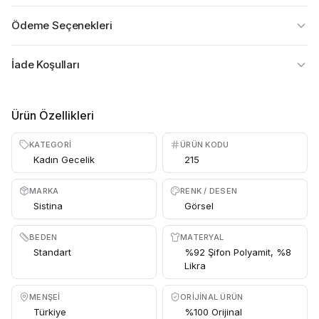
Ödeme Seçenekleri
İade Koşulları
Ürün Özellikleri
KATEGORI
ÜRÜN KODU
Kadın Gecelik
215
MARKA
RENK / DESEN
Sistina
Görsel
BEDEN
MATERYAL
Standart
%92 Şifon Polyamit, %8
Likra
MENŞEI
ORIJINAL ÜRÜN
Türkiye
%100 Orijinal