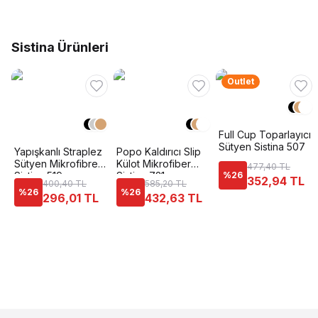
Sistina Ürünleri
Outlet
Full Cup Toparlayıcı
Sütyen Sistina 507
Yapışkanlı Straplez
Popo Kaldırıcı Slip
Sütyen Mikrofibre
Külot Mikrofiber
477,40 TL
Sistina 519
Sistina 721
%
26
352,94 TL
400,40 TL
585,20 TL
%
26
%
26
296,01 TL
432,63 TL