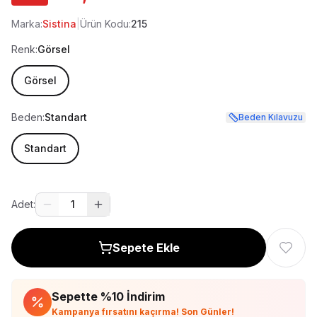
Marka:
Sistina
|
Ürün Kodu:
215
Renk:
Görsel
Görsel
Beden:
Standart
Beden Kılavuzu
Standart
Adet:
1
Sepete Ekle
Sepette %
10
İndirim
Kampanya fırsatını kaçırma! Son Günler!