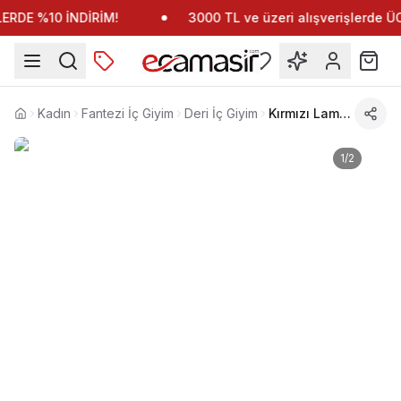
RDE %10 İNDİRİM!
3000 TL ve üzeri alışverişlerde 
Kadın
Fantezi İç Giyim
Deri İç Giyim
Kırmızı Lame Polyamit Deri Fantezi Elbise Sistina 459
Anasayfa
1
/
2