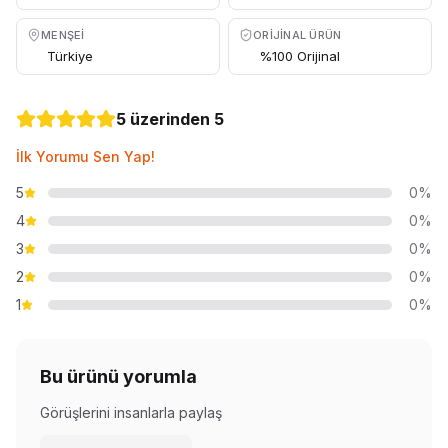
MENŞEI
ORIJINAL ÜRÜN
Türkiye
%100 Orijinal
5 üzerinden 5
İlk Yorumu Sen Yap!
5
0%
4
0%
3
0%
2
0%
1
0%
Bu ürünü yorumla
Görüşlerini insanlarla paylaş