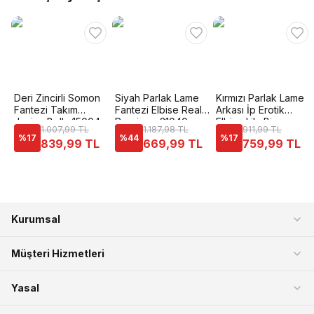
Deri Zincirli Somon
Siyah Parlak Lame
Kırmızı Parlak Lame
Fantezi Takım
Fantezi Elbise Real
Arkası İp Erotik
Jesica Bella 15004
Passione 21040
Elbise Lily Bianca
1.007,99 TL
1.187,98 TL
911,99 TL
186
%
17
%
44
%
17
839,99 TL
669,99 TL
759,99 TL
Kurumsal
Müşteri Hizmetleri
Yasal