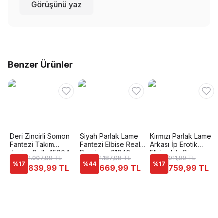
Görüşünü yaz
Benzer Ürünler
Deri Zincirli Somon
Siyah Parlak Lame
Kırmızı Parlak Lame
Fantezi Takım
Fantezi Elbise Real
Arkası İp Erotik
Jesica Bella 15004
Passione 21040
Elbise Lily Bianca
1.007,99 TL
1.187,98 TL
911,99 TL
186
%
17
%
44
%
17
839,99 TL
669,99 TL
759,99 TL