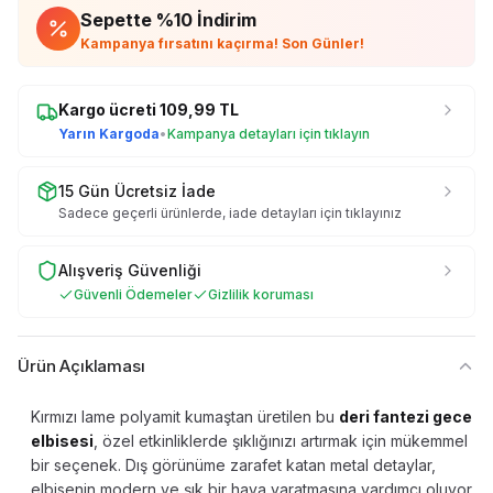
Sepette %
10
İndirim
Kampanya fırsatını kaçırma! Son Günler!
Kargo ücreti
109,99
TL
Yarın Kargoda
•
Kampanya detayları için tıklayın
15 Gün Ücretsiz İade
Sadece geçerli ürünlerde, iade detayları için tıklayınız
Alışveriş Güvenliği
Güvenli Ödemeler
Gizlilik koruması
Ürün Açıklaması
Kırmızı lame polyamit kumaştan üretilen bu
deri fantezi gece
elbisesi
, özel etkinliklerde şıklığınızı artırmak için mükemmel
bir seçenek. Dış görünüme zarafet katan metal detaylar,
elbisenin modern ve şık bir hava yaratmasına yardımcı oluyor.