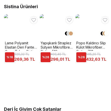
Sistina Ürünleri
Lame Polyamit
Yapışkanlı Straplez
Popo Kaldırıcı Slip
Elastan Deri Fantezi
Sütyen Mikrofibre
Külot Mikrofiber
Gece Takımı Sistina
Sistina 519
Sistina 721
320,32 TL
400,40 TL
585,20 TL
457
%
16
%
26
%
26
269,36 TL
296,01 TL
432,63 TL
Deri İç Giyim Çok Satanlar