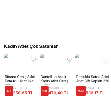
Kadın Atlet Çok Satanlar
Ribana Geniş Askılı
Dantelli İp Askılı
Pamuklu Saten Askılı
Pamuklu Atlet İlke
Kadın Atlet Öztaş
Atlet Çift Kaplan 220
2024
20002
279,38 TL
500,09 TL
655,01 TL
%
7
%
6
%
18
258,65 TL
470,40 TL
536,17 TL