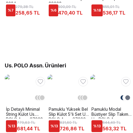
2024
20002
279,38 TL
500,09 TL
655,01 TL
%
7
%
6
%
18
258,65 TL
470,40 TL
536,17 TL
Us. POLO Assn. Ürünleri
İp Detaylı Minimal
Pamuklu Yüksek Bel
Pamuklu Modal
String Külot Us.
Slip Külot 5'li Set Us.
Büstiyer Slip Takım
POLO Assn. 67003
POLO Assn. 67000
Us. POLO Assn.
779,63 TL
831,60 TL
644,49 TL
65004
%
13
%
13
%
13
681,44 TL
726,86 TL
563,32 TL