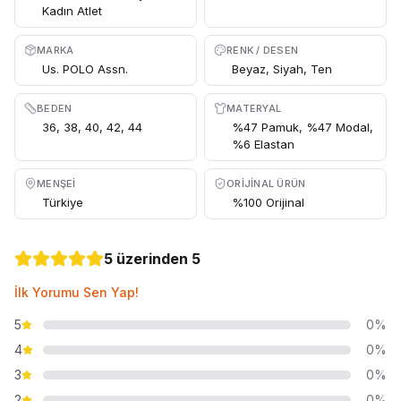
Kadın Atlet
MARKA
RENK / DESEN
Us. POLO Assn.
Beyaz, Siyah, Ten
BEDEN
MATERYAL
36, 38, 40, 42, 44
%47 Pamuk, %47 Modal,
%6 Elastan
MENŞEI
ORIJINAL ÜRÜN
Türkiye
%100 Orijinal
5 üzerinden 5
İlk Yorumu Sen Yap!
5
0%
4
0%
3
0%
2
0%