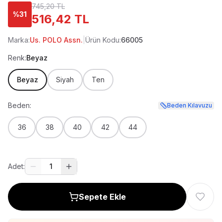
745,20 TL
%
31
516,42 TL
Marka:
Us. POLO Assn.
|
Ürün Kodu:
66005
Renk:
Beyaz
Beyaz
Siyah
Ten
Beden:
Beden Kılavuzu
36
38
40
42
44
Adet:
1
Sepete Ekle