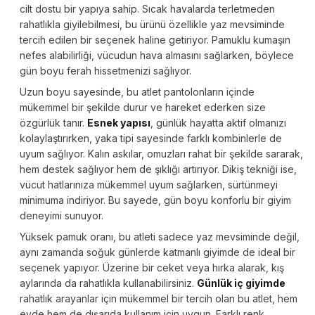
cilt dostu bir yapıya sahip. Sıcak havalarda terletmeden
rahatlıkla giyilebilmesi, bu ürünü özellikle yaz mevsiminde
tercih edilen bir seçenek haline getiriyor. Pamuklu kumaşın
nefes alabilirliği, vücudun hava almasını sağlarken, böylece
gün boyu ferah hissetmenizi sağlıyor.
Uzun boyu sayesinde, bu atlet pantolonların içinde
mükemmel bir şekilde durur ve hareket ederken size
özgürlük tanır.
Esnek yapısı
, günlük hayatta aktif olmanızı
kolaylaştırırken, yaka tipi sayesinde farklı kombinlerle de
uyum sağlıyor. Kalın askılar, omuzları rahat bir şekilde sararak,
hem destek sağlıyor hem de şıklığı artırıyor. Dikiş tekniği ise,
vücut hatlarınıza mükemmel uyum sağlarken, sürtünmeyi
minimuma indiriyor. Bu sayede, gün boyu konforlu bir giyim
deneyimi sunuyor.
Yüksek pamuk oranı, bu atleti sadece yaz mevsiminde değil,
aynı zamanda soğuk günlerde katmanlı giyimde de ideal bir
seçenek yapıyor. Üzerine bir ceket veya hırka alarak, kış
aylarında da rahatlıkla kullanabilirsiniz.
Günlük iç giyimde
rahatlık arayanlar için mükemmel bir tercih olan bu atlet, hem
evde hem de dışarıda kullanım için uygun. Farklı renk