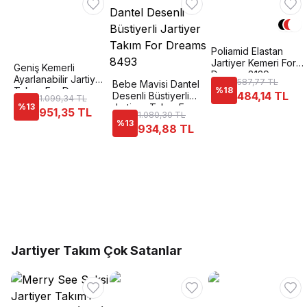
Poliamid Elastan
Jartiyer Kemeri For
Geniş Kemerli
Dreams 8139
Ayarlanabilir Jartiyer
587,77 TL
Bebe Mavisi Dantel
Takımı For Dreams
%
18
484,14 TL
Desenli Büstiyerli
1.099,34 TL
8350
%
13
Jartiyer Takım For
951,35 TL
1.080,30 TL
Dreams 8493
%
13
934,88 TL
Jartiyer Takım Çok Satanlar