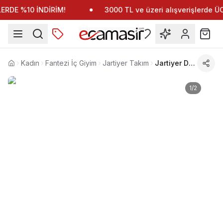
RDE %10 İNDİRİM!
3000 TL ve üzeri alışverişlerde 
Kadın
Fantezi İç Giyim
Jartiyer Takım
Jartiyer Detaylı Gecelik Polyester For Dreams 8203
Anasayfa
1
/
2