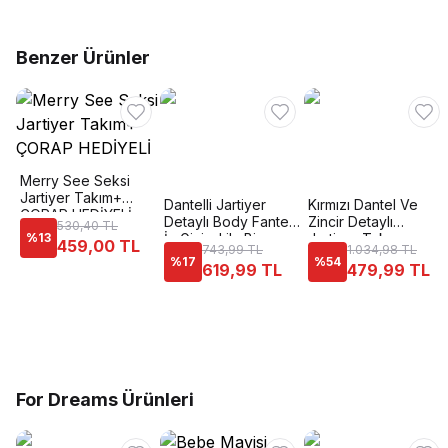
Benzer Ürünler
Merry See Seksi
Jartiyer Takım+
Dantelli Jartiyer
Kırmızı Dantel Ve
ÇORAP HEDİYELİ
Detaylı Body Fantezi
Zincir Detaylı
530,40 TL
%
13
İç Giyim Lily Bianca
Jartiyer Takım
459,00 TL
743,99 TL
1.034,98 TL
201
Ruselin 2056
%
17
%
54
619,99 TL
479,99 TL
For Dreams Ürünleri