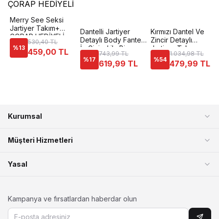
Merry See Seksi
Jartiyer Takım+
Dantelli Jartiyer
Kırmızı Dantel Ve
ÇORAP HEDİYELİ
Detaylı Body Fantezi
Zincir Detaylı
530,40 TL
%
13
İç Giyim Lily Bianca
Jartiyer Takım
459,00 TL
743,99 TL
1.034,98 TL
201
Ruselin 2056
%
17
%
54
619,99 TL
479,99 TL
Kurumsal
Müşteri Hizmetleri
Yasal
Kampanya ve fırsatlardan haberdar olun