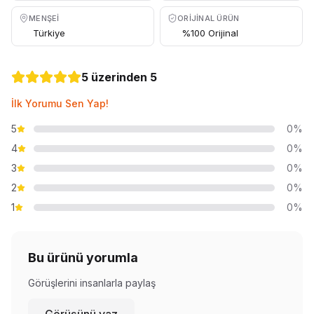
MENŞEI
ORIJINAL ÜRÜN
Türkiye
%100 Orijinal
5 üzerinden 5
İlk Yorumu Sen Yap!
5
0%
4
0%
3
0%
2
0%
1
0%
Bu ürünü yorumla
Görüşlerini insanlarla paylaş