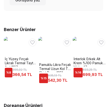
Görüşünü yaz
Benzer Ürünler
İç Yüzey Fırçalı
İnterlok Erkek Alt
Likralı Termal Tayt
Krem %100 Pamuk
Pamuklu Likra Fırçalı
Anıt 1127
Yıldız 47
Termal Uzun Kol T-
399,02 TL
833,25 TL
%
8
Shirt Dono 1251
%
16
366,54 TL
699,93 TL
635,13 TL
%
15
542,30 TL
Doreanse Ürünleri