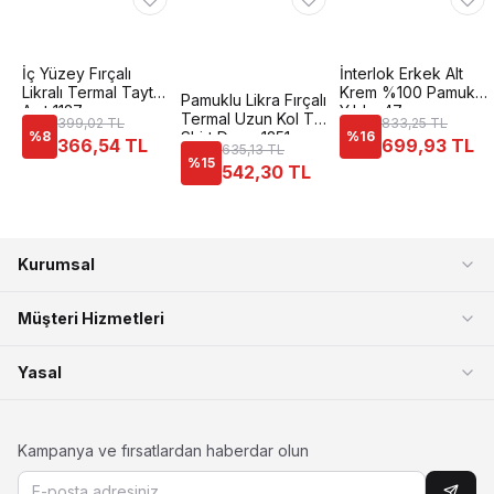
İç Yüzey Fırçalı
İnterlok Erkek Alt
Likralı Termal Tayt
Krem %100 Pamuk
Pamuklu Likra Fırçalı
Anıt 1127
Yıldız 47
Termal Uzun Kol T-
399,02 TL
833,25 TL
%
8
Shirt Dono 1251
%
16
366,54 TL
699,93 TL
635,13 TL
%
15
542,30 TL
Kurumsal
Müşteri Hizmetleri
Yasal
Kampanya ve fırsatlardan haberdar olun