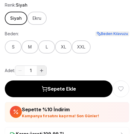
Renk:
Siyah
Siyah
Ekru
Beden:
Beden Kılavuzu
S
M
L
XL
XXL
Adet:
1
Sepete Ekle
Sepette %
10
İndirim
Kampanya fırsatını kaçırma! Son Günler!
Kargo ücreti
109,99
TL