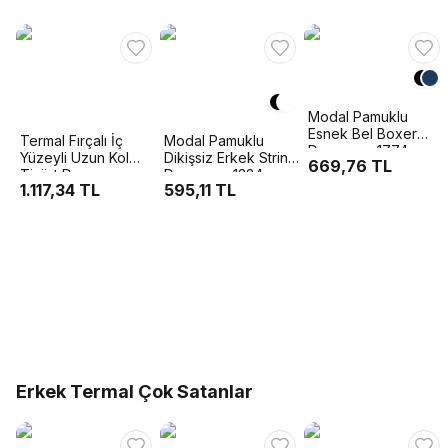
Modal Pamuklu
Esnek Bel Boxer
Termal Fırçalı İç
Modal Pamuklu
Doreanse 1774
Yüzeyli Uzun Kol
Dikişsiz Erkek String
669,76 TL
Tişört Doreanse
Doreanse 1334
1.117,34 TL
595,11 TL
2955
Erkek Termal Çok Satanlar