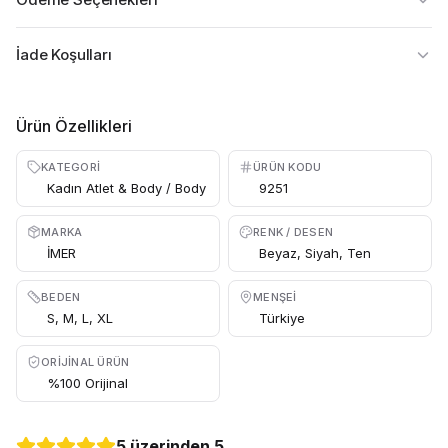
İade Koşulları
Ürün Özellikleri
KATEGORI
ÜRÜN KODU
Kadın Atlet & Body / Body
9251
MARKA
RENK / DESEN
İMER
Beyaz, Siyah, Ten
BEDEN
MENŞEI
S, M, L, XL
Türkiye
ORIJINAL ÜRÜN
%100 Orijinal
5 üzerinden 5