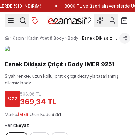
ERDE %10 İNDİRİM!
3000 TL ve üzeri alışverişlerde
Kadın
Kadın Atlet & Body
Body
Esnek Dikişsiz Çıtçıtlı Body İMER 9251
Anasayfa
Esnek Dikişsiz Çıtçıtlı Body İMER 9251
Siyah renkte, uzun kollu, pratik çıtçıt detayıyla tasarlanmış
dikişsiz body.
508,08 TL
%
27
369,34 TL
Marka:
İMER
|
Ürün Kodu:
9251
Renk:
Beyaz