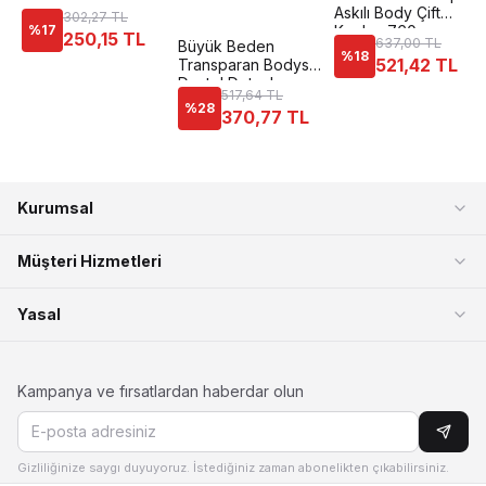
Askılı Body Çift
302,27 TL
%
17
Kaplan 760
250,15 TL
637,00 TL
Büyük Beden
%
18
521,42 TL
Transparan Bodysuit
Dantel Detaylı
517,64 TL
Donex 8020
%
28
370,77 TL
Kurumsal
Müşteri Hizmetleri
Yasal
Kampanya ve fırsatlardan haberdar olun
Gizliliğinize saygı duyuyoruz. İstediğiniz zaman abonelikten çıkabilirsiniz.