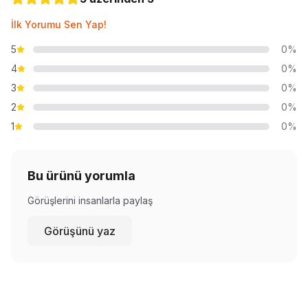
İlk Yorumu Sen Yap!
5
0%
4
0%
3
0%
2
0%
1
0%
Bu ürünü yorumla
Görüşlerini insanlarla paylaş
Görüşünü yaz