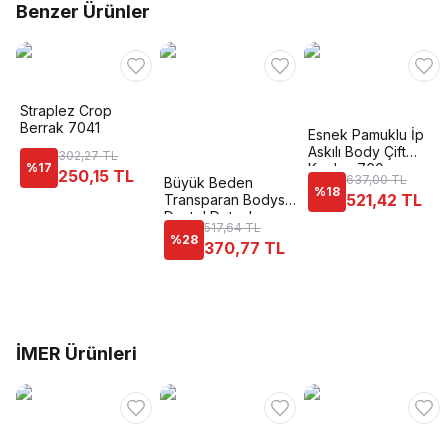
Benzer Ürünler
Straplez Crop
Berrak 7041
Esnek Pamuklu İp
Askılı Body Çift
302,27 TL
%
17
Kaplan 760
250,15 TL
637,00 TL
Büyük Beden
%
18
521,42 TL
Transparan Bodysuit
Dantel Detaylı
517,64 TL
Donex 8020
%
28
370,77 TL
İMER Ürünleri