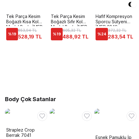
Tek Parça Kesim
Tek Parça Kesim
Hafif Kompresyon
Boğazlı Kısa Kol
Boğazlı Sıfır Kol
Sporcu Sütyeni
Modal Body İMER
Modal Body İMER
İMER 2249
653,94 TL
605,32 TL
372,32 TL
1262
1261
%
19
%
19
%
24
528,19 TL
488,92 TL
283,54 TL
Body Çok Satanlar
Straplez Crop
Berrak 7041
Esnek Pamuklu İp