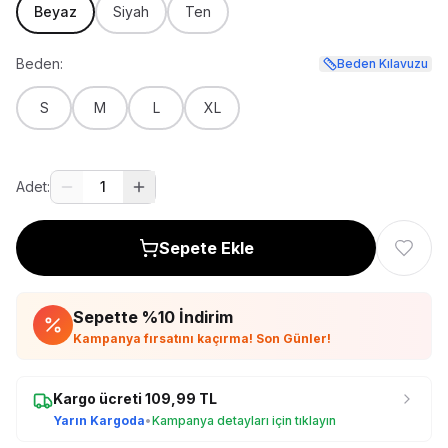
Beyaz
Siyah
Ten
Beden:
Beden Kılavuzu
S
M
L
XL
Adet:
1
Sepete Ekle
Sepette %
10
İndirim
Kampanya fırsatını kaçırma! Son Günler!
Kargo ücreti
109,99
TL
Yarın Kargoda
•
Kampanya detayları için tıklayın