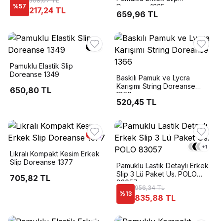
508,07 TL
%
57
Doreanse 1225
217,24 TL
659,96 TL
Pamuklu Elastik Slip
Doreanse 1349
Baskılı Pamuk ve Lycra
Karışımı String Doreanse
650,80 TL
1366
520,45 TL
+
1
Likralı Kompakt Kesim Erkek
Slip Doreanse 1377
Pamuklu Lastik Detaylı Erkek
Slip 3 Lü Paket Us. POLO
705,82 TL
83057
956,34 TL
%
13
835,88 TL