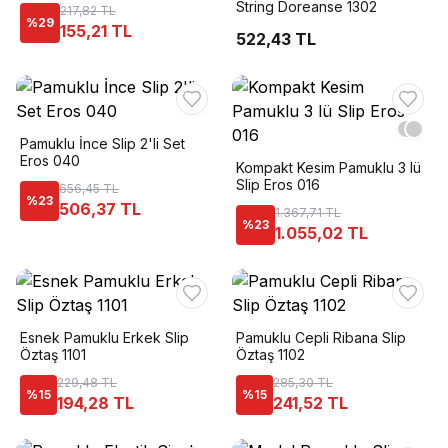
String Doreanse 1302
217,82 TL
%
29
155,21 TL
522,43 TL
Pamuklu İnce Slip 2'li Set
Eros 040
Kompakt Kesim Pamuklu 3 lü
Slip Eros 016
656,45 TL
%
23
506,37 TL
1.367,71 TL
%
23
1.055,02 TL
Esnek Pamuklu Erkek Slip
Pamuklu Cepli Ribana Slip
Öztaş 1101
Öztaş 1102
229,48 TL
285,30 TL
%
15
%
15
194,28 TL
241,52 TL