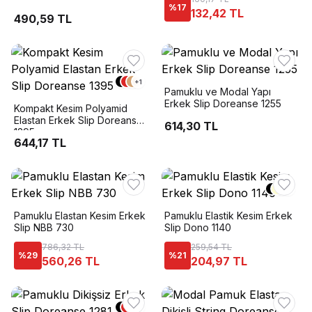
%
17
132,42 TL
490,59 TL
+
1
Pamuklu ve Modal Yapı
Erkek Slip Doreanse 1255
Kompakt Kesim Polyamid
Elastan Erkek Slip Doreanse
614,30 TL
1395
644,17 TL
+
1
Pamuklu Elastan Kesim Erkek
Pamuklu Elastik Kesim Erkek
Slip NBB 730
Slip Dono 1140
786,32 TL
259,54 TL
%
29
%
21
560,26 TL
204,97 TL
+
6