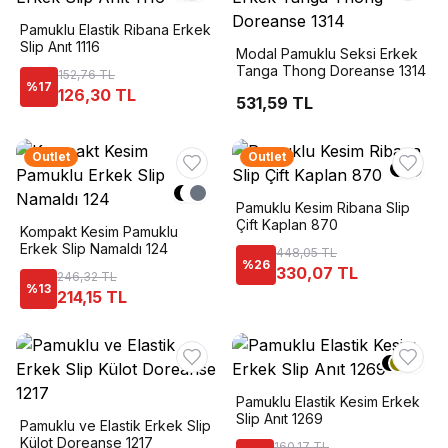
Pamuklu Elastik Ribana Erkek
Slip Anıt 1116
Modal Pamuklu Seksi Erkek
Tanga Thong Doreanse 1314
152,76 TL
%
17
126,30 TL
531,59 TL
Outlet
Outlet
Pamuklu Kesim Ribana Slip
Çift Kaplan 870
Kompakt Kesim Pamuklu
Erkek Slip Namaldı 124
448,05 TL
%
26
330,07 TL
246,32 TL
%
13
214,15 TL
+
4
Pamuklu Elastik Kesim Erkek
Slip Anıt 1269
Pamuklu ve Elastik Erkek Slip
Külot Doreanse 1217
160,17 TL