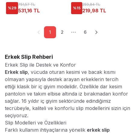
751,57 TL
259,84 TL
%
29
%
15
531,16 TL
219,98 TL
1
2
6
Erkek Slip
Rehberi
Erkek Slip ile Destek ve Konfor
Erkek slip
, vücuda oturan kesimi ve bacak kısmı
olmayan yapısıyla destek arayan erkeklerin tercih
ettiği klasik bir iç giyim modelidir. Özellikle dar kesim
pantolon ve takım elbise altında iz bırakmadan konfor
sağlar. 16 yıldır iç giyim sektöründe edindiğimiz
tecrübeyle, kaliteli ve konforlu slip modellerini sizin için
seçiyoruz.
Slip Modelleri ve Özellikleri
Farklı kullanım ihtiyaçlarına yönelik
erkek slip