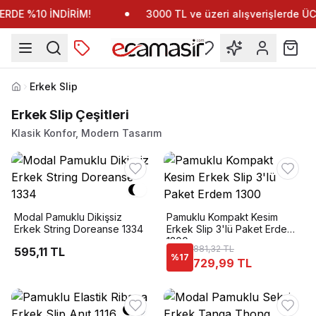
RDE %10 İNDİRİM!
3000 TL ve üzeri alışverişlerde 
Erkek Slip
Anasayfa
Erkek Slip Çeşitleri
Klasik Konfor, Modern Tasarım
Modal Pamuklu Dikişsiz
Pamuklu Kompakt Kesim
Erkek String Doreanse 1334
Erkek Slip 3'lü Paket Erdem
1300
881,32 TL
595,11 TL
%
17
729,99 TL