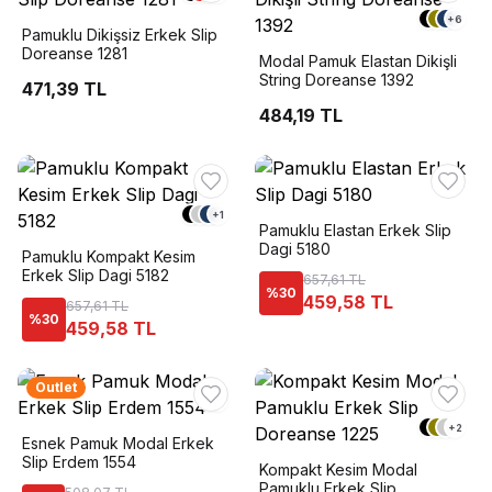
+
6
Pamuklu Dikişsiz Erkek Slip
Doreanse 1281
Modal Pamuk Elastan Dikişli
String Doreanse 1392
471,39 TL
484,19 TL
+
1
Pamuklu Elastan Erkek Slip
Dagi 5180
Pamuklu Kompakt Kesim
Erkek Slip Dagi 5182
657,61 TL
%
30
459,58 TL
657,61 TL
%
30
459,58 TL
Outlet
+
2
Esnek Pamuk Modal Erkek
Slip Erdem 1554
Kompakt Kesim Modal
Pamuklu Erkek Slip