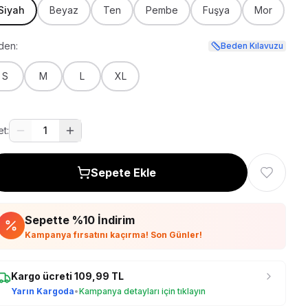
Siyah
Beyaz
Ten
Pembe
Fuşya
Mor
den:
Beden Kılavuzu
S
M
L
XL
t:
1
Sepete Ekle
Sepette %
10
İndirim
Kampanya fırsatını kaçırma! Son Günler!
Kargo ücreti
109,99
TL
Yarın Kargoda
•
Kampanya detayları için tıklayın