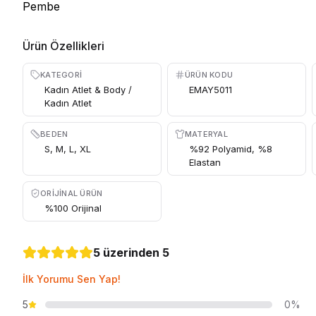
Ürün Özellikleri
KATEGORI
ÜRÜN KODU
Kadın Atlet & Body /
EMAY5011
Kadın Atlet
BEDEN
MATERYAL
S, M, L, XL
%92 Polyamid, %8
Elastan
ORIJINAL ÜRÜN
%100 Orijinal
5 üzerinden 5
İlk Yorumu Sen Yap!
5
0%