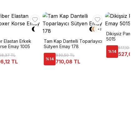
+
2
Dikişsiz Pamuklu
5015
r Elastan Erkek
Tam Kap Dantelli Toparlayıcı
rse Emay 1005
Sütyen Emay 178
617,10 TL
%
14
527,63 
68,37 TL
830,50 TL
%
14
6,12 TL
710,08 TL