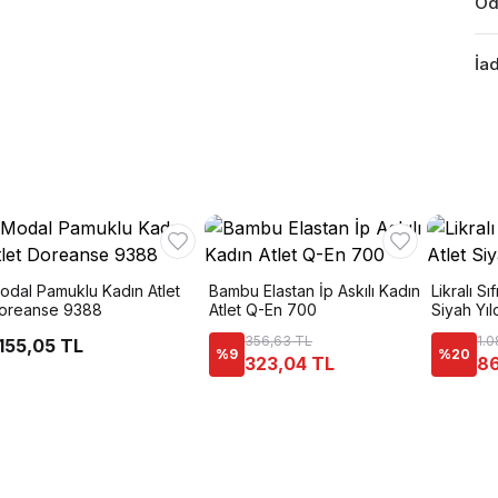
Öd
İad
odal Pamuklu Kadın Atlet
Bambu Elastan İp Askılı Kadın
Likralı Sı
oreanse 9388
Atlet Q-En 700
Siyah Yıl
356,63 TL
1.0
.155,05 TL
%
9
%
20
323,04 TL
86