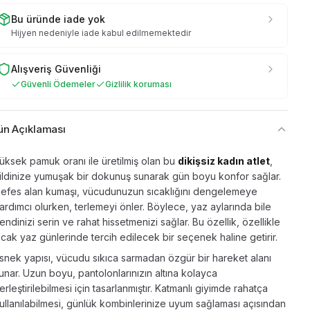
Bu üründe iade yok
Hijyen nedeniyle iade kabul edilmemektedir
Alışveriş Güvenliği
Güvenli Ödemeler
Gizlilik koruması
ün Açıklaması
üksek pamuk oranı ile üretilmiş olan bu
dikişsiz kadın atlet
,
ildinize yumuşak bir dokunuş sunarak gün boyu konfor sağlar.
efes alan kumaşı, vücudunuzun sıcaklığını dengelemeye
ardımcı olurken, terlemeyi önler. Böylece, yaz aylarında bile
endinizi serin ve rahat hissetmenizi sağlar. Bu özellik, özellikle
ıcak yaz günlerinde tercih edilecek bir seçenek haline getirir.
snek yapısı, vücudu sıkıca sarmadan özgür bir hareket alanı
unar. Uzun boyu, pantolonlarınızın altına kolayca
erleştirilebilmesi için tasarlanmıştır. Katmanlı giyimde rahatça
ullanılabilmesi, günlük kombinlerinize uyum sağlaması açısından