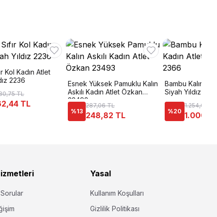
fır Kol Kadın Atlet
dız 2236
Esnek Yüksek Pamuklu Kalın
Bambu Kalın Askı
Askılı Kadın Atlet Özkan
Siyah Yıldız 236
80,75 TL
23493
2,44 TL
287,06 TL
1.254,00 T
%
13
%
20
248,82 TL
1.000,6
izmetleri
Yasal
 Sorular
Kullanım Koşulları
ğişim
Gizlilik Politikası