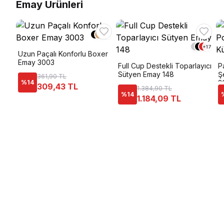
Emay Ürünleri
+
2
+
17
Uzun Paçalı Konforlu Boxer
Emay 3003
Full Cup Destekli Toparlayıcı
P
Sütyen Emay 148
Ş
361,90 TL
%
14
2
309,43 TL
1.384,90 TL
%
14
1.184,09 TL