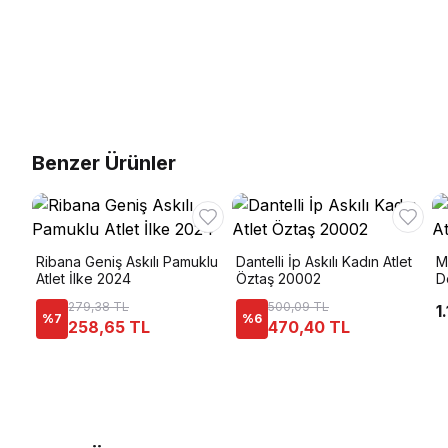
Benzer Ürünler
Ribana Geniş Askılı Pamuklu
Dantelli İp Askılı Kadın Atlet
M
Atlet İlke 2024
Öztaş 20002
D
279,38 TL
500,09 TL
1
%
7
%
6
258,65 TL
470,40 TL