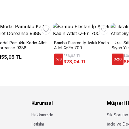
odal Pamuklu Kadın Atlet
Bambu Elastan İp Askılı Kadın
Likralı Sı
oreanse 9388
Atlet Q-En 700
Siyah Yıl
356,63 TL
1.0
.155,05 TL
%
9
%
20
323,04 TL
86
Kurumsal
Müşteri H
Hakkımızda
Sık Sorulan
İletişim
İade ve De