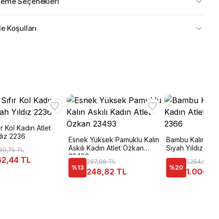
eme Seçenekleri
e Koşulları
fır Kol Kadın Atlet
dız 2236
Esnek Yüksek Pamuklu Kalın
Bambu Kalın Askı
Askılı Kadın Atlet Özkan
Siyah Yıldız 236
80,75 TL
23493
2,44 TL
287,06 TL
1.254,00 T
%
13
%
20
248,82 TL
1.000,6