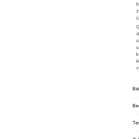
b
z
ç
G
d
ü
s
k
i
v
Ba
Be
Tes