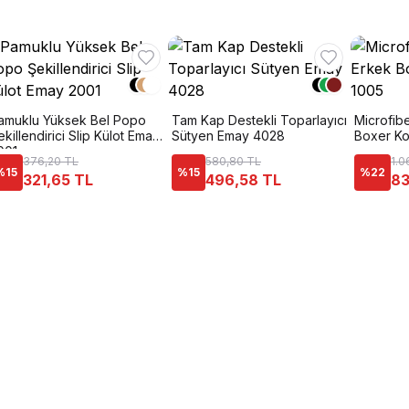
amuklu Yüksek Bel Popo
Tam Kap Destekli Toparlayıcı
Microfibe
ekillendirici Slip Külot Emay
Sütyen Emay 4028
Boxer Ko
001
376,20 TL
580,80 TL
1.0
%
15
%
15
%
22
321,65 TL
496,58 TL
83