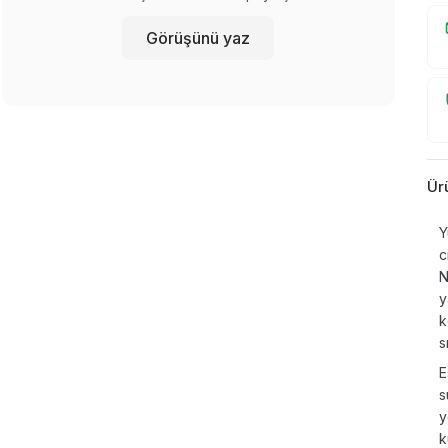
Görüşünü yaz
Ür
Y
c
N
y
k
s
E
s
y
k