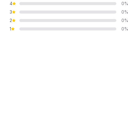
4
0%
3
0%
2
0%
1
0%