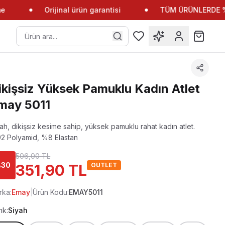
Orijinal ürün garantisi
TÜM ÜRÜNLERDE %10
ikişsiz Yüksek Pamuklu Kadın Atlet
may 5011
ah, dikişsiz kesime sahip, yüksek pamuklu rahat kadın atlet.
2 Polyamid, %8 Elastan
506,00 TL
%
30
351,90 TL
OUTLET
rka:
Emay
|
Ürün Kodu:
EMAY5011
nk:
Siyah