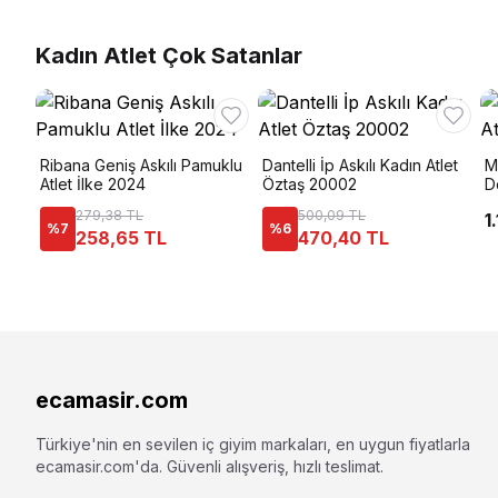
Kadın Atlet Çok Satanlar
Ribana Geniş Askılı Pamuklu
Dantelli İp Askılı Kadın Atlet
M
Atlet İlke 2024
Öztaş 20002
D
279,38 TL
500,09 TL
1
%
7
%
6
258,65 TL
470,40 TL
ecamasir.com
Türkiye'nin en sevilen iç giyim markaları, en uygun fiyatlarla
ecamasir.com
'da. Güvenli alışveriş, hızlı teslimat.