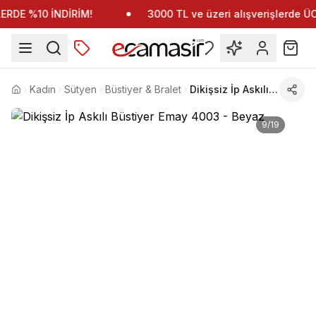
RDE %10 İNDİRİM!
3000 TL ve üzeri alışverişlerde 
Kadın
Sütyen
Büstiyer & Bralet
Dikişsiz İp Askılı Büstiyer Emay 4003
Anasayfa
9
/
19