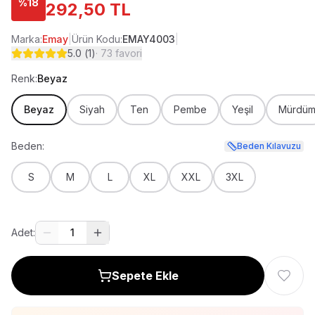
%
18
292,50 TL
Marka:
Emay
|
Ürün Kodu:
EMAY4003
|
5.0
(
1
)
·
73
favori
Renk:
Beyaz
Beyaz
Siyah
Ten
Pembe
Yeşil
Mürdü
Beden:
Beden Kılavuzu
S
M
L
XL
XXL
3XL
Adet:
1
Sepete Ekle