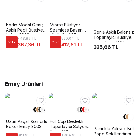
Kadın Modal Geniş
Miorre Büstiyer
Askılı Pedli Bustiyer
Seamless Bayan
Geniş Askılı Balensiz
İntimo 2033
Yüzücü - 237-
Toparlayıcı Büstiyer
443,89 TL
520,04 TL
001700 Beyaz
%
17
%
21
Form Time 5052
367,36 TL
412,61 TL
325,66 TL
Emay Ürünleri
+
2
+
17
Uzun Paçalı Konforlu
Full Cup Destekli
Boxer Emay 3003
Toparlayıcı Sütyen
Pamuklu Yüksek Bel
Emay 148
Popo Şekillendirici
361,90 TL
1.384,90 TL