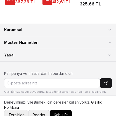
367,36 TL
412,61 TL
325,66 TL
Kurumsal
Müşteri Hizmetleri
Yasal
Kampanya ve fırsatlardan haberdar olun
Gizliliğinize saygı duyuyoruz. İstediğiniz zaman abonelikten çıkabilirsiniz.
Deneyiminizi iyileştirmek için çerezler kullanıyoruz.
Gizlilik
Politikası
Bizi Arayın
Tercihler
Reddet
Kabul Et