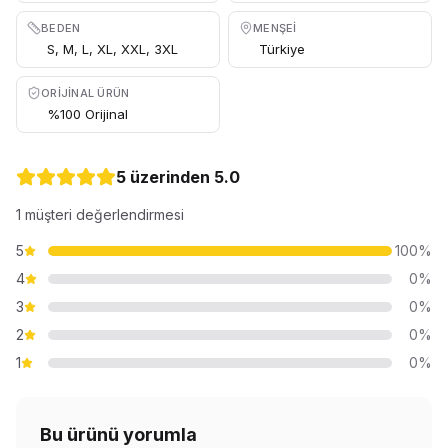
Fuşya, Mor, Antrasit,
Kahve, Neon Fuşya
BEDEN
MENŞEI
S, M, L, XL, XXL, 3XL
Türkiye
ORIJINAL ÜRÜN
%100 Orijinal
5 üzerinden
5.0
1
müşteri değerlendirmesi
5
100
%
4
0
%
3
0
%
2
0
%
1
0
%
Bu ürünü yorumla