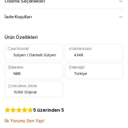
Ödeme Seçenekleri
İade Koşulları
Ürün Özellikleri
KATEGORI
ÜRÜN KODU
Sütyen / Dantelli Sütyen
4348
MARKA
MENŞEI
NBB
Türkiye
ORIJINAL ÜRÜN
%100 Orijinal
5 üzerinden 5
İlk Yorumu Sen Yap!