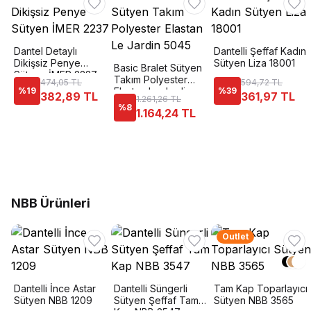
Dantel Detaylı
Dantelli Şeffaf Kadın
Dikişsiz Penye
Sütyen Liza 18001
Basic Bralet Sütyen
Sütyen İMER 2237
Takım Polyester
474,05 TL
594,72 TL
%
19
Elastan Le Jardin
%
39
382,89 TL
361,97 TL
1.261,26 TL
5045
%
8
1.164,24 TL
NBB Ürünleri
Outlet
Dantelli İnce Astar
Dantelli Süngerli
Tam Kap Toparlayıcı
Sütyen NBB 1209
Sütyen Şeffaf Tam
Sütyen NBB 3565