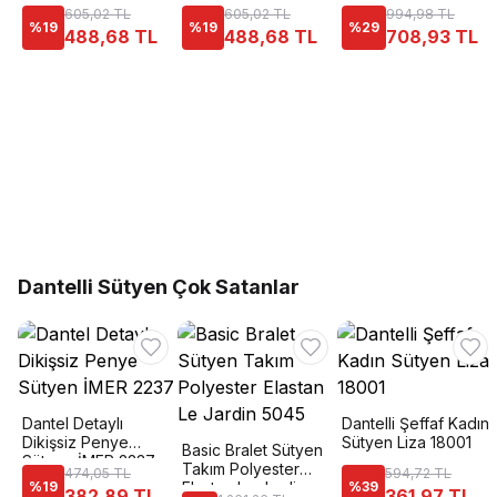
Kap NBB 3547
605,02 TL
605,02 TL
994,98 TL
%
19
%
19
%
29
488,68 TL
488,68 TL
708,93 TL
Dantelli Sütyen Çok Satanlar
Dantel Detaylı
Dantelli Şeffaf Kadın
Dikişsiz Penye
Sütyen Liza 18001
Basic Bralet Sütyen
Sütyen İMER 2237
Takım Polyester
474,05 TL
594,72 TL
%
19
Elastan Le Jardin
%
39
382,89 TL
361,97 TL