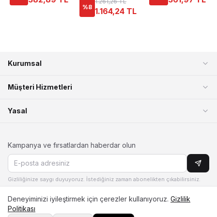
1.261,26 TL
5045
%
8
1.164,24 TL
Kurumsal
Müşteri Hizmetleri
Yasal
Kampanya ve fırsatlardan haberdar olun
Gizliliğinize saygı duyuyoruz. İstediğiniz zaman abonelikten çıkabilirsiniz.
Deneyiminizi iyileştirmek için çerezler kullanıyoruz.
Gizlilik
Politikası
Bizi Arayın